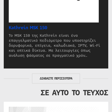
Kathrein MSK 150
Το MSK 150 της Kathrein είναι ένα
επαγγελματικό πεδιόμετρο που υποστηρίζει
δορυφορικά, επίγεια, καλωδιακά, IPTV, Wi-Fi
και οπτικά δίκτυα. Με λειτουργίες όπως
ανάλυση φάσματος σε πραγματικό χρόν…
ΔΙΑΒΑΣΤΕ ΠΕΡΙΣΣΟΤΕΡΑ
ΣΕ ΑΥΤΟ ΤΟ ΤΕΥΧΟΣ