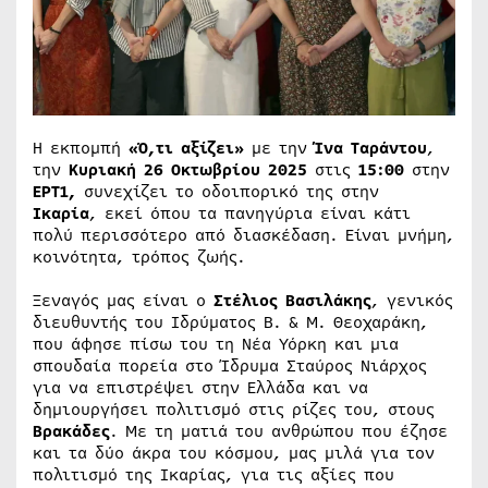
Η εκπομπή
«Ό,τι αξίζει»
με την
Ίνα Ταράντου
,
την
Κυριακή 26 Οκτωβρίου 2025
στις
15:00
στην
ΕΡΤ1,
συνεχίζει το οδοιπορικό της στην
Ικαρία
, εκεί όπου τα πανηγύρια είναι κάτι
πολύ περισσότερο από διασκέδαση. Είναι μνήμη,
κοινότητα, τρόπος ζωής.
Ξεναγός μας είναι ο
Στέλιος Βασιλάκης
, γενικός
διευθυντής του Ιδρύματος Β. & Μ. Θεοχαράκη,
που άφησε πίσω του τη Νέα Υόρκη και μια
σπουδαία πορεία στο Ίδρυμα Σταύρος Νιάρχος
για να επιστρέψει στην Ελλάδα και να
δημιουργήσει πολιτισμό στις ρίζες του, στους
Βρακάδες
. Με τη ματιά του ανθρώπου που έζησε
και τα δύο άκρα του κόσμου, μας μιλά για τον
πολιτισμό της Ικαρίας, για τις αξίες που