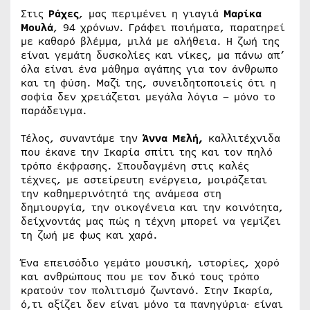
Στις
Ράχες
, μας περιμένει η γιαγιά
Μαρίκα
Μουλά
, 94 χρόνων. Γράφει ποιήματα, παρατηρεί
με καθαρό βλέμμα, μιλά με αλήθεια. Η ζωή της
είναι γεμάτη δυσκολίες και νίκες, μα πάνω απ’
όλα είναι ένα μάθημα αγάπης για τον άνθρωπο
και τη φύση. Μαζί της, συνειδητοποιείς ότι η
σοφία δεν χρειάζεται μεγάλα λόγια – μόνο το
παράδειγμα.
Τέλος, συναντάμε την
Άννα Μελή,
καλλιτέχνιδα
που έκανε την Ικαρία σπίτι της και τον πηλό
τρόπο έκφρασης. Σπουδαγμένη στις καλές
τέχνες, με αστείρευτη ενέργεια, μοιράζεται
την καθημερινότητά της ανάμεσα στη
δημιουργία, την οικογένεια και την κοινότητα,
δείχνοντάς μας πώς η τέχνη μπορεί να γεμίζει
τη ζωή με φως και χαρά.
Ένα επεισόδιο γεμάτο μουσική, ιστορίες, χορό
και ανθρώπους που με τον δικό τους τρόπο
κρατούν τον πολιτισμό ζωντανό. Στην Ικαρία,
ό,τι αξίζει δεν είναι μόνο τα πανηγύρια∙ είναι