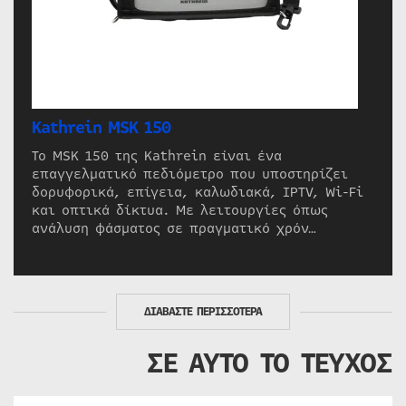
Kathrein MSK 150
Το MSK 150 της Kathrein είναι ένα
επαγγελματικό πεδιόμετρο που υποστηρίζει
δορυφορικά, επίγεια, καλωδιακά, IPTV, Wi-Fi
και οπτικά δίκτυα. Με λειτουργίες όπως
ανάλυση φάσματος σε πραγματικό χρόν…
ΔΙΑΒΑΣΤΕ ΠΕΡΙΣΣΟΤΕΡΑ
ΣΕ ΑΥΤΟ ΤΟ ΤΕΥΧΟΣ