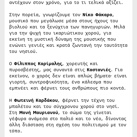
αντέχουν στον χρόνο, για το τι τελικά αξίζει.
Στην πορεία, γνωρίζουμε τον
Νίκο Φάκαρο
,
μουσικό που μεγάλωσε μέσα στους ήχους του
βιολιού και τα ξενύχτια των πανηγυριών. Μιλά
για την ψυχή του ικαριώτικου χορού, για
εκείνη τη μυστική δύναμη της μουσικής που
ενώνει γενιές και κρατά ζωντανή την ταυτότητα
του νησιού.
Ο
Φίλιππος Καρίμαλης
, χορευτής και
πυροσβέστης, μας συναντά στις
Καστανιές
. Για
εκείνον, ο χορός δεν είναι απλώς βήματα∙ είναι
γιορτή, συντροφικότητα, ένα κάλεσμα που
εμπνέει και φέρνει τους ανθρώπους πιο κοντά.
Η
Φωτεινή Καρδάκου
, φέρνει την τέχνη του
μπαλέτου και του σύγχρονου χορού στο νησί.
Στη
Μονή Μαυριανού
, το σώμα της γίνεται
γέφυρα ανάμεσα στο παλιό και το νέο, δίνοντας
άλλη διάσταση στη σχέση του πολιτισμού με τον
τόπο.