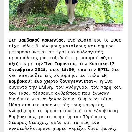
Στη
Βαμβακού Λακωνίας,
ένα χωριό που το 2008
είχε μόλις 9 μόνιμους κατοίκους και σήμερα
μεταμορφώνεται σε πρότυπο συλλογικής
προσπάθειας μάς ταξιδεύει η εκπομπή
«Ό,τι
αξίζει»
με την
Ίνα Ταράντου,
την
Κυριακή 12
Οκτωβρίου 2025
, στις
15:00
, από την
ΕΡΤ1.
Στο
νέο επεισόδιο της εκπομπής, με τίτλο
«Η
Βαμβακού: ένα χωριό ξαναγεννιέται»
, η Ίνα
συναντά την Ελένη, τον Ανάργυρο, τον Χάρη και
τον Τάσο, τέσσερις ανθρώπους που ένωσαν
δυνάμεις για να ξαναδώσουν ζωή στον τόπο.
Μέσα από τις προσωπικές τους ιστορίες,
γνωρίζουμε το όραμα πίσω από την «Αναβίωση
Βαμβακούς», με τη στήριξη του Ιδρύματος
Σταύρος Νιάρχος, αλλά και το πώς ένα
εγκαταλελειμμένο χωριό γεμίζει ξανά φωνές,