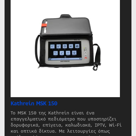
Kathrein MSK 150
Το MSK 150 της Kathrein είναι ένα
επαγγελματικό πεδιόμετρο που υποστηρίζει
δορυφορικά, επίγεια, καλωδιακά, IPTV, Wi-Fi
και οπτικά δίκτυα. Με λειτουργίες όπως