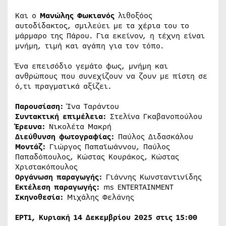
Και ο
Μανώλης Φωκιανός
λιθοξόος
αυτοδίδακτος, σμιλεύει με τα χέρια του το
μάρμαρο της Πάρου. Για εκείνον, η τέχνη είναι
μνήμη, τιμή και αγάπη για τον τόπο.
Ένα επεισόδιο γεμάτο φως, μνήμη και
ανθρώπους που συνεχίζουν να ζουν με πίστη σε
ό,τι πραγματικά αξίζει.
Παρουσίαση:
Ίνα Ταράντου
Συντακτική επιμέλεια:
Στελίνα Γκαβανοπούλου
Έρευνα:
Νικολέτα Μακρή
Διεύθυνση φωτογραφίας:
Παύλος Διδασκάλου
Μοντάζ:
Γιώργος Παπαϊωάννου, Παύλος
Παπαδόπουλος, Κώστας Κουράκος, Κώστας
Χριστακόπουλος
Οργάνωση παραγωγής:
Γιάννης Κωνσταντινίδης
Εκτέλεση παραγωγής:
ms ENTERTAINMENT
Σκηνοθεσία:
Μιχάλης Φελάνης
ΕΡΤ1, Κυριακή 14 Δεκεμβρίου 2025 στις 15:00