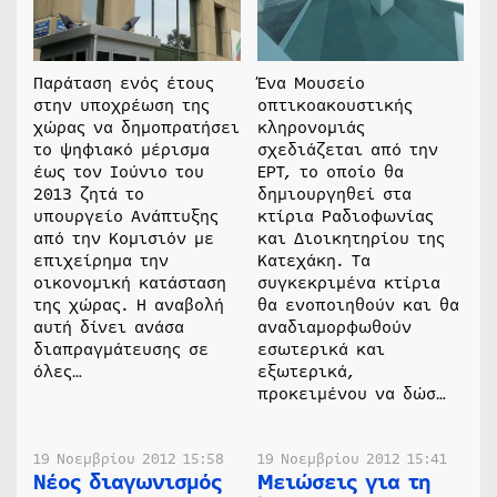
Παράταση ενός έτους
Ένα Μουσείο
στην υποχρέωση της
οπτικοακουστικής
χώρας να δημοπρατήσει
κληρονομιάς
το ψηφιακό μέρισμα
σχεδιάζεται από την
έως τον Ιούνιο του
ΕΡΤ, το οποίο θα
2013 ζητά το
δημιουργηθεί στα
υπουργείο Ανάπτυξης
κτίρια Ραδιοφωνίας
από την Κομισιόν με
και Διοικητηρίου της
επιχείρημα την
Κατεχάκη. Τα
οικονομική κατάσταση
συγκεκριμένα κτίρια
της χώρας. Η αναβολή
θα ενοποιηθούν και θα
αυτή δίνει ανάσα
αναδιαμορφωθούν
διαπραγμάτευσης σε
εσωτερικά και
όλες…
εξωτερικά,
προκειμένου να δώσ…
19 Νοεμβρίου 2012 15:58
19 Νοεμβρίου 2012 15:41
Νέος διαγωνισμός
Μειώσεις για τη