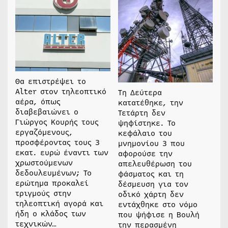
Θα επιστρέψει το
Alter στον τηλεοπτικό
Τη Δεύτερα
αέρα, όπως
κατατέθηκε, την
διαβεβαιώνει ο
Τετάρτη δεν
Γιώργος Κουρής τους
ψηφίστηκε. Το
εργαζόμενους,
κεφάλαιο του
προσφέροντας τους 3
μνημονίου 3 που
εκατ. ευρώ έναντι των
αφορούσε την
χρωστούμενων
απελευθέρωση του
δεδουλευμένων; Το
φάσματος και τη
ερώτημα προκαλεί
δέσμευση για τον
τριγμούς στην
οδικό χάρτη δεν
τηλεοπτική αγορά και
εντάχθηκε στο νόμο
ήδη ο κλάδος των
που ψήφισε η Βουλή
τεχνικών…
την περασμένη