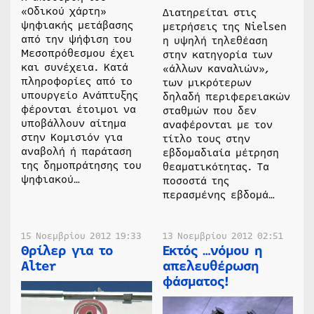
«Οδικού χάρτη»
Διατηρείται στις
ψηφιακής μετάβασης
μετρήσεις της Nielsen
από την ψήφιση του
η υψηλή τηλεθέαση
Μεσοπρόθεσμου έχει
στην κατηγορία των
και συνέχεια. Κατά
«άλλων καναλιών»,
πληροφορίες από το
των μικρότερων
υπουργείο Ανάπτυξης
δηλαδή περιφερειακών
φέρονται έτοιμοι να
σταθμών που δεν
υποβάλλουν αίτημα
αναφέρονται με τον
στην Κομισιόν για
τίτλο τους στην
αναβολή ή παράταση
εβδομαδιαία μέτρηση
της δημοπράτησης του
θεαματικότητας. Τα
ψηφιακού…
ποσοστά της
περασμένης εβδομά…
15 Νοεμβρίου 2012 19:33
13 Νοεμβρίου 2012 02:51
Θρίλερ για το
Εκτός …νόμου η
Alter
απελευθέρωση
φάσματος!