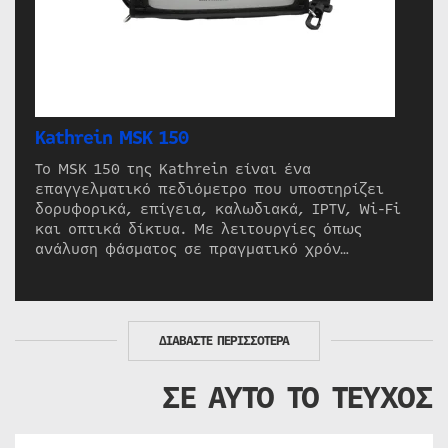
Kathrein MSK 150
Το MSK 150 της Kathrein είναι ένα
επαγγελματικό πεδιόμετρο που υποστηρίζει
δορυφορικά, επίγεια, καλωδιακά, IPTV, Wi-Fi
και οπτικά δίκτυα. Με λειτουργίες όπως
ανάλυση φάσματος σε πραγματικό χρόν…
ΔΙΑΒΑΣΤΕ ΠΕΡΙΣΣΟΤΕΡΑ
ΣΕ ΑΥΤΟ ΤΟ ΤΕΥΧΟΣ