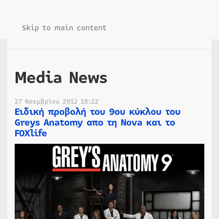
Skip to main content
Media News
27 Νοεμβρίου 2012 18:22
Ειδική προβολή του 9ου κύκλου του
Greys Anatomy απο τη Nova και το
FOXlife