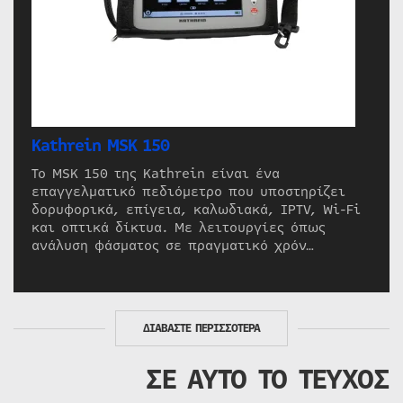
Kathrein MSK 150
Το MSK 150 της Kathrein είναι ένα
επαγγελματικό πεδιόμετρο που υποστηρίζει
δορυφορικά, επίγεια, καλωδιακά, IPTV, Wi-Fi
και οπτικά δίκτυα. Με λειτουργίες όπως
ανάλυση φάσματος σε πραγματικό χρόν…
ΔΙΑΒΑΣΤΕ ΠΕΡΙΣΣΟΤΕΡΑ
ΣΕ ΑΥΤΟ ΤΟ ΤΕΥΧΟΣ