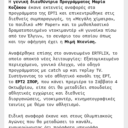
Η
γενική διευθύντρια Προγράμματος Μαρία
Κοζάκου
έκανε εκτενείς αναφορές στα
προγράμματα της ΕΡΤ1 και επικεντρώθηκε στις
διεθνείς συμπαραγωγές, τη «Μεγάλη χίμαιρα»,
το παιδικό «Mr Paper» και το μυθοπλαστικό
δραματοποιημένο ντοκιμαντέρ «Η γυναίκα πίσω
από τον Έλγιν», το σενάριο του οποίου όπως
και την αφήγηση έχει η
Μιμή Ντενίση.
Αναφέρθηκε επίσης στο ανανεωμένο ERTFLIX, το
οποίο αποκτά νέες λειτουργίες: Εξατομικευμένο
περιεχόμενο, γονικό έλεγχο, νέο οδηγό
προγράμματος με catch up και replay TV.
Συστήνοντας το νέο αθλητικό κανάλι της ΕΡΤ,
το
ΕΡΤ2 ΣΠΟΡ,
που κάνει πρεμιέρα το Σάββατο 4
Οκτωβρίου, είπε ότι θα μεταδίδει σπουδαίες
αθλητικές εγχώριες και διεθνείς
διοργανώσεις, ντοκιμαντέρ, κινηματογραφικές
ταινίες με θέμα τον αθλητισμό.
Ειδική αναφορά έκανε και στους Ολυμπιακούς
Αγώνες που θα μεταδώσει το κανάλι,
ενημερώνοντας ότι πρόσφατα υπεγράφη