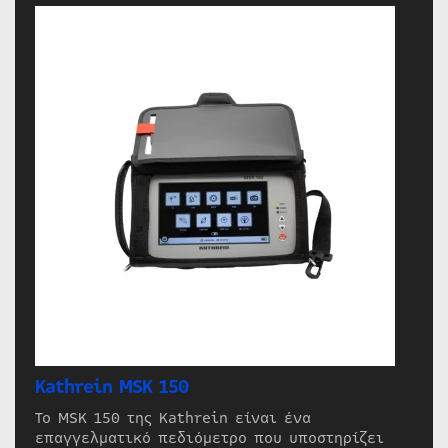
Kathrein MSK 150
Το MSK 150 της Kathrein είναι ένα
επαγγελματικό πεδιόμετρο που υποστηρίζει