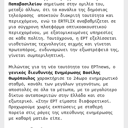
Παπαβασιλείου
σημείωσε στην ομιλία του,
μεταξύ άλλων, ότι τα κανάλια της δημόσιας
τηλεόρασης αποκτούν διακριτή ταυτότητα και
περιεχόμενο, ενώ το ERTFLIX αναβαθμίζεται σε
μια σύγχρονη πλατφόρμα οπτικοακουστικού
περιεχομένου, με εξατομικευμένες υπηρεσίες
σε κάθε πολίτη. Ταυτόχρονα, η ΕΡΤ εξελίσσεται
υιοθετώντας τεχνολογίες αιχμής και γίνεται
πρωτοπόρος, ενδυναμώνει την εξωστρέφειά της,
γίνεται συμπεριληπτική.
Μιλώντας για τη νέα ταυτότητα του ΕΡΤnews, ο
γενικός διευθυντής Ενημέρωσης
Βασίλης
Θωμόπουλος
χαρακτήρισε το 24ωρο ενημερωτικό
σταθμό, κανάλι των μεγάλων γεγονότων, με
αποστολές σε όλα τα μέτωπα, με το μεγαλύτερο
δίκτυο ανταποκριτών στην Ελλάδα και στο
εξωτερικό. «Στην ΕΡΤ είμαστε διαφορετικοί.
Προχωρούμε χωρίς εκπτώσεις με σταθερή
πορεία στις ράγες της υπεύθυνης ενημέρωσης
με καθαρή ματιά» είπε.