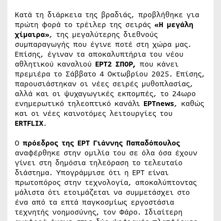
Κατά τη διάρκεια της βραδιάς, προβλήθηκε για
πρώτη φορά το τρέιλερ της σειράς
«Η μεγάλη
χίμαιρα»
, της μεγαλύτερης διεθνούς
συμπαραγωγής που έγινε ποτέ στη χώρα μας.
Επίσης, έγιναν τα αποκαλυπτήρια του νέου
αθλητικού καναλιού
ΕΡΤ2 ΣΠΟΡ,
που κάνει
πρεμιέρα το Σάββατο 4 Οκτωβρίου 2025. Επίσης,
παρουσιάστηκαν οι νέες σειρές μυθοπλασίας,
αλλά και οι ψυχαγωγικές εκπομπές, το 24ωρο
ενημερωτικό τηλεοπτικό κανάλι
ΕΡΤnews
, καθώς
και οι νέες καινοτόμες λειτουργίες του
ERTFLIX
.
Ο
πρόεδρος της ΕΡΤ
Γιάννης Παπαδόπουλος
αναφέρθηκε στην ομιλία του σε όλα όσα έχουν
γίνει στη δημόσια τηλεόραση το τελευταίο
διάστημα. Υπογράμμισε ότι η ΕΡΤ είναι
πρωτοπόρος στην τεχνολογία, αποκαλύπτοντας
μάλιστα ότι ετοιμάζεται να συμμετάσχει στο
ένα από τα επτά παγκοσμίως εργοστάσια
τεχνητής νοημοσύνης, τον Φάρο. Ιδιαίτερη