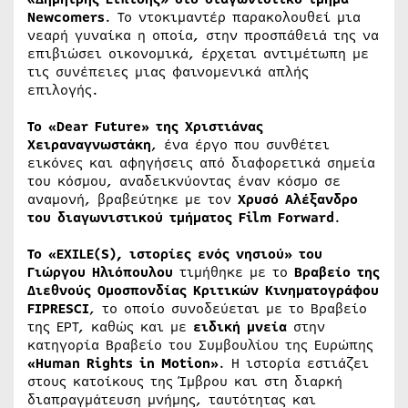
Newcomers
. Το ντοκιμαντέρ παρακολουθεί μια
νεαρή γυναίκα η οποία, στην προσπάθειά της να
επιβιώσει οικονομικά, έρχεται αντιμέτωπη με
τις συνέπειες μιας φαινομενικά απλής
επιλογής.
Το «Dear Future» της Χριστιάνας
Χειραναγνωστάκη
, ένα έργο που συνθέτει
εικόνες και αφηγήσεις από διαφορετικά σημεία
του κόσμου, αναδεικνύοντας έναν κόσμο σε
αναμονή, βραβεύτηκε με τον
Χρυσό Αλέξανδρο
του διαγωνιστικού τμήματος Film Forward
.
Το «EXILE(S), ιστορίες ενός νησιού» του
Γιώργου Ηλιόπουλου
τιμήθηκε με το
Βραβείο της
Διεθνούς Ομοσπονδίας Κριτικών Κινηματογράφου
FIPRESCI
, το οποίο συνοδεύεται με το Βραβείο
της ΕΡΤ, καθώς και με
ειδική μνεία
στην
κατηγορία Βραβείο του Συμβουλίου της Ευρώπης
«Human Rights in Motion»
. Η ιστορία εστιάζει
στους κατοίκους της Ίμβρου και στη διαρκή
διαπραγμάτευση μνήμης, ταυτότητας και