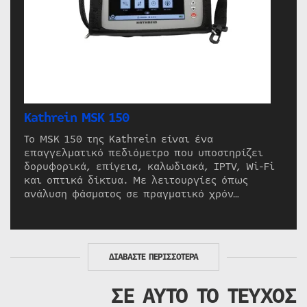
Kathrein MSK 150
Το MSK 150 της Kathrein είναι ένα
επαγγελματικό πεδιόμετρο που υποστηρίζει
δορυφορικά, επίγεια, καλωδιακά, IPTV, Wi-Fi
και οπτικά δίκτυα. Με λειτουργίες όπως
ανάλυση φάσματος σε πραγματικό χρόν…
ΔΙΑΒΑΣΤΕ ΠΕΡΙΣΣΟΤΕΡΑ
ΣΕ ΑΥΤΟ ΤΟ ΤΕΥΧΟΣ