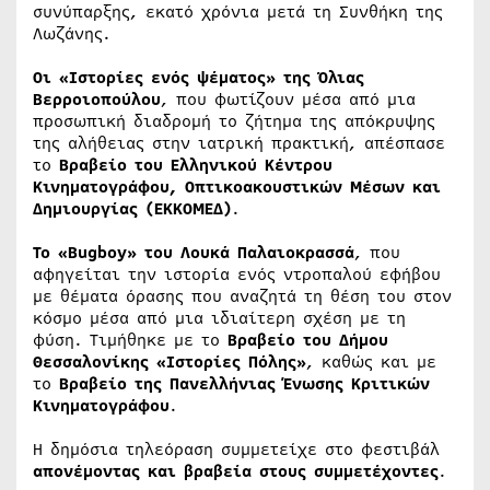
συνύπαρξης, εκατό χρόνια μετά τη Συνθήκη της
Λωζάνης.
Οι «Ιστορίες ενός ψέματος» της Όλιας
Βερροιοπούλου
, που φωτίζουν μέσα από μια
προσωπική διαδρομή το ζήτημα της απόκρυψης
της αλήθειας στην ιατρική πρακτική, απέσπασε
το
Βραβείο του Ελληνικού Κέντρου
Κινηματογράφου, Οπτικοακουστικών Μέσων και
Δημιουργίας (ΕΚΚΟΜΕΔ)
.
Το «Bugboy» του Λουκά Παλαιοκρασσά
, που
αφηγείται την ιστορία ενός ντροπαλού εφήβου
με θέματα όρασης που αναζητά τη θέση του στον
κόσμο μέσα από μια ιδιαίτερη σχέση με τη
φύση. Τιμήθηκε με το
Βραβείο του Δήμου
Θεσσαλονίκης «Ιστορίες Πόλης»
, καθώς και με
το
Βραβείο της Πανελλήνιας Ένωσης Κριτικών
Κινηματογράφου
.
Η δημόσια τηλεόραση συμμετείχε στο φεστιβάλ
απονέμοντας και βραβεία στους συμμετέχοντες
.