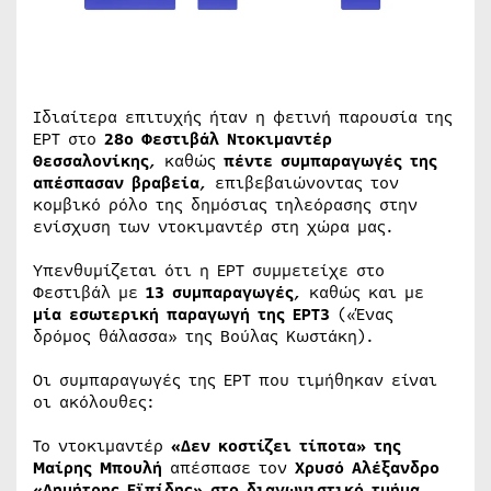
Ιδιαίτερα επιτυχής ήταν η φετινή παρουσία της
ΕΡΤ στο
28ο Φεστιβάλ Ντοκιμαντέρ
Θεσσαλονίκης
, καθώς
πέντε συμπαραγωγές της
απέσπασαν βραβεία
, επιβεβαιώνοντας τον
κομβικό ρόλο της δημόσιας τηλεόρασης στην
ενίσχυση των ντοκιμαντέρ στη χώρα μας.
Υπενθυμίζεται ότι η ΕΡΤ συμμετείχε στο
Φεστιβάλ με
13 συμπαραγωγές
, καθώς και με
μία εσωτερική παραγωγή της ΕΡΤ3
(«Ένας
δρόμος θάλασσα» της Βούλας Κωστάκη).
Οι συμπαραγωγές της ΕΡΤ που τιμήθηκαν είναι
οι ακόλουθες:
Το ντοκιμαντέρ
«Δεν κοστίζει τίποτα» της
Μαίρης Μπουλή
απέσπασε τον
Χρυσό Αλέξανδρο
«Δημήτρης Εϊπίδης» στο διαγωνιστικό τμήμα