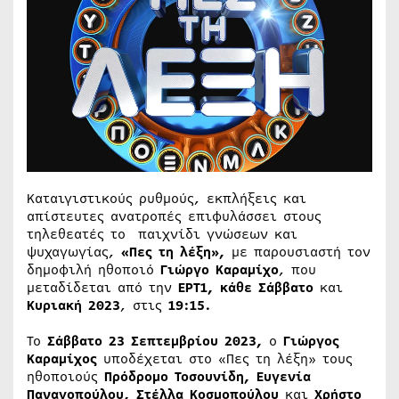
Καταιγιστικούς ρυθμούς, εκπλήξεις και
απίστευτες ανατροπές επιφυλάσσει στους
τηλεθεατές το παιχνίδι γνώσεων και
ψυχαγωγίας,
«Πες τη λέξη»,
με παρουσιαστή τον
δημοφιλή ηθοποιό
Γιώργο Καραμίχο
, που
μεταδίδεται από την
ΕΡΤ1, κάθε
Σάββατο
και
Κυριακή 2023
, στις
19:15.
Το
Σάββατο 23 Σεπτεμβρίου 2023,
o
Γιώργος
Καραμίχος
υποδέχεται στο «Πες τη λέξη» τους
ηθοποιούς
Πρόδρομο Τοσουνίδη, Ευγενία
Παναγοπούλου, Στέλλα Κοσμοπούλου
και
Χρήστο