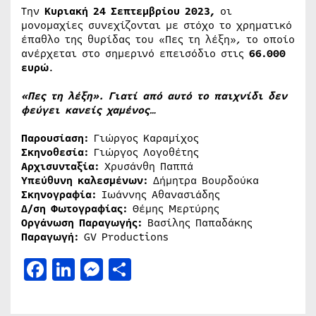
Την
Κυριακή 24 Σεπτεμβρίου 2023,
οι
μονομαχίες συνεχίζονται με στόχο το χρηματικό
έπαθλο της θυρίδας του «Πες τη λέξη», το οποίο
ανέρχεται στο σημερινό επεισόδιο στις
66.000
ευρώ
.
«Πες τη λέξη». Γιατί από αυτό το παιχνίδι δεν
φεύγει κανείς χαμένος…
Παρουσίαση:
Γιώργος Καραμίχος
Σκηνοθεσία:
Γιώργος Λογοθέτης
Αρχισυνταξία:
Χρυσάνθη Παππά
Υπεύθυνη καλεσμένων:
Δήμητρα Βουρδούκα
Σκηνογραφία:
Ιωάννης Αθανασιάδης
Δ/ση Φωτογραφίας:
Θέμης Μερτύρης
Οργάνωση Παραγωγής:
Βασίλης Παπαδάκης
Παραγωγή:
GV Productions
Facebook
LinkedIn
Messenger
Μοιραστείτε