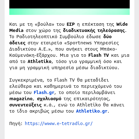
Και με τη «βούλα» του
ΕΣΡ
η επέκταση της
Wide
Media
στον χώρο της
διαδικτυακής τηλεόρασης
.
Το Ραδιοτηλεοπτικό Συμβούλιο έδωσε
δύο
άδειες
στην εταιρεία «Sportnews Υπηρεσίες
Διαδικτύου Α.Ε.», που ανήκει στους Μπάκο-
Καϋμενάκη-Εξάρχου. Μια για το
Flash TV
και μια
από το
Athletiko
, τόσο για γραμμική όσο και
για μη γραμμική υπηρεσία μέσω διαδικτύου.
Συγκεκριμένα, το Flash TV θα μεταδίδει
ελεύθερα και καθημερινά το περιεχόμενό του
μέσω του
Flash.gr
, το οποίο περιλαμβάνει
magazino
,
σχολιασμό
της επικαιρότητας,
συνεντεύξεις
κ.ά., ενώ το Athletiko θα κάνει
το ίδιο ακριβώς μέσω του
Athletiko.gr
.
Πηγή:
https://www.e-tetradio.gr/