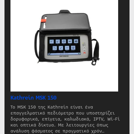
Kathrein MSK 150
Το MSK 150 της Kathrein είναι ένα
επαγγελματικό πεδιόμετρο που υποστηρίζει
δορυφορικά, επίγεια, καλωδιακά, IPTV, Wi-Fi
και οπτικά δίκτυα. Με λειτουργίες όπως
ανάλυση φάσματος σε πραγματικό χρόν…