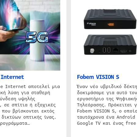
Internet
Fobem VISION S
e Internet αποτελεί μια
Έναν νέο υβριδικό δέκτ
κή λύση για σταθερή
δοκιμάσαμε για αυτό τον
σύνδεση υψηλής
εργαστήριο της Ψηφιακή
, σε σπίτια ή εξοχικές
Τηλεόρασης. Πρόκειται γ
 που βρίσκονται εκτός
Fobem VISION S, ο οποίο
 δικτύων οπτικής ίνας.
ταυτόχρονα ένα Android
προγράμματα…
Google TV και ένας free