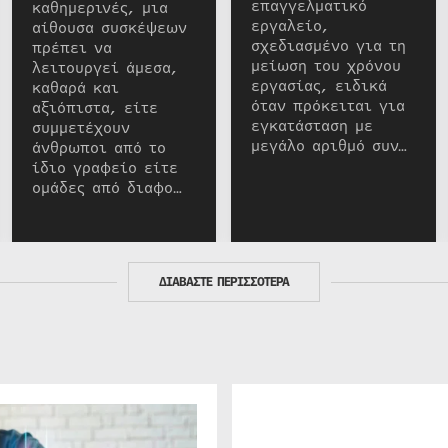
επαγγελματικό
καθημερινές, μια
εργαλείο,
αίθουσα συσκέψεων
σχεδιασμένο για τη
πρέπει να
μείωση του χρόνου
λειτουργεί άμεσα,
εργασίας, ειδικά
καθαρά και
όταν πρόκειται για
αξιόπιστα, είτε
εγκατάσταση με
συμμετέχουν
μεγάλο αριθμό συν…
άνθρωποι από το
ίδιο γραφείο είτε
ομάδες από διαφο…
ΔΙΑΒΑΣΤΕ ΠΕΡΙΣΣΟΤΕΡΑ