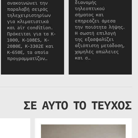
διανομής
ανακοινώνει την
τηλεοπτικού
παραλαβή σειράς
σήματος και
τηλεχειριστηρίων
επηρεάζει άμεσα
για κλιματιστικά
την ποιότητα λήψης.
και air condition.
Η σωστή επιλογή
Πρόκειται για τα K-
της εξασφαλίζει
1000, K-108ES, K-
αξιόπιστη μετάδοση,
2080E, K-3302E και
χαμηλές απώλειες
K-650E, τα οποία
και σ…
προγραμματίζον…
ΣΕ ΑΥΤΟ ΤΟ ΤΕΥΧΟΣ