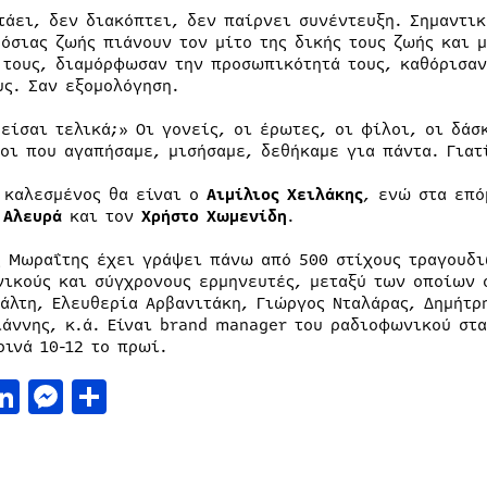
τάει, δεν διακόπτει, δεν παίρνει συνέντευξη. Σημαντικ
μόσιας ζωής πιάνουν τον μίτο της δικής τους ζωής και 
 τους, διαμόρφωσαν την προσωπικότητά τους, καθόρισαν
υς. Σαν εξομολόγηση.
 είσαι τελικά;» Οι γονείς, οι έρωτες, οι φίλοι, οι δάσ
οι που αγαπήσαμε, μισήσαμε, δεθήκαμε για πάντα. Γιατί
 καλεσμένος θα είναι ο
Αιμίλιος Χειλάκης
, ενώ στα επό
 Αλευρά
και τον
Χρήστο Χωμενίδη
.
ς Μωραΐτης έχει γράψει πάνω από 500 στίχους τραγουδι
νικούς και σύγχρονους ερμηνευτές, μεταξύ των οποίων ο
άλτη, Ελευθερία Αρβανιτάκη, Γιώργος Νταλάρας, Δημήτρ
ιάννης, κ.ά. Είναι brand manager του ραδιοφωνικού στ
ρινά 10-12 το πρωί.
acebook
LinkedIn
Messenger
Μοιραστείτε