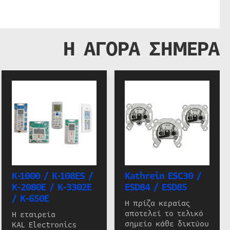
Η ΑΓΟΡΑ ΣΗΜΕΡΑ
K-1000 / K-108ES /
Kathrein ESC30 /
K-2080E / K-3302E
ESD84 / ESD85
/ K-650E
Η πρίζα κεραίας
αποτελεί το τελικό
Η εταιρεία
σημείο κάθε δικτύου
KAL Electronics