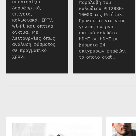
υποστηρίζει
παραλαβή του
δορυφορικά,
καλωδίου PLT288B-
επίγεια,
10000 της Prolink.
καλωδιακά, IPTV,
Πρόκειται για νέας
Wi-Fi και οπτικά
γενιάς ενεργό
δίκτυα. Με
οπτικό καλώδιο
λειτουργίες όπως
HDMI σε HDMI με
ανάλυση φάσματος
βύσματα 24
σε πραγματικό
επίχρυσων επαφών,
χρόν…
το οποίο διαθ…