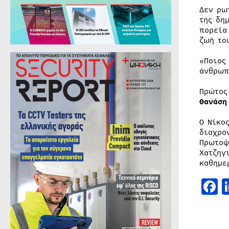
Δεν ρω
της δη
πορεία
ζωή το
«Ποιος
άνθρωπ
Πρώτος
Θανάση
Ο Νίκο
διαχρο
Πρωτοψ
Χατζηγ
καθημε
F