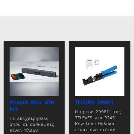
MaxHub XBar W70
TELEVES 209811
kit
Η πρέσα 209811 της
TELEVES για RJ45
Σε επιχειρήσεις
Keystone θηλυκό
όπου οι συσκέψεις
είναι ένα ειδικό
είναι πλέον