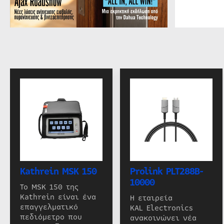
Kathrein MSK 150
Prolink PLT288B-
10000
Το MSK 150 της
Kathrein είναι ένα
Η εταιρεία
επαγγελματικό
KAL Electronics
πεδιόμετρο που
ανακοινώνει νέα