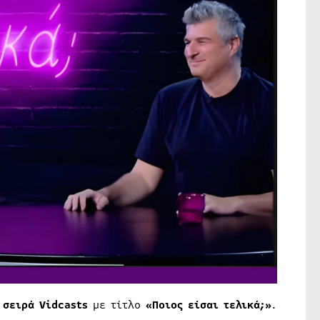
 σειρά Vidcasts
με τίτλο
«Ποιος είσαι τελικά;»
.