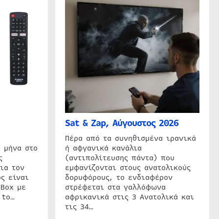
Sat & Zap, Αύγουστος 2026
η
Πέρα από τα συνηθισμένα ιρανικά
 μήνα στο
ή αφγανικά κανάλια
ς
(αντιπολίτευσης πάντα) που
ια τον
εμφανίζονται στους ανατολικούς
ς είναι
δορυφόρους, το ενδιαφέρον
 Box με
στρέφεται στα γαλλόφωνα
 to…
αφρικανικά στις 3 Ανατολικά και
τις 34…