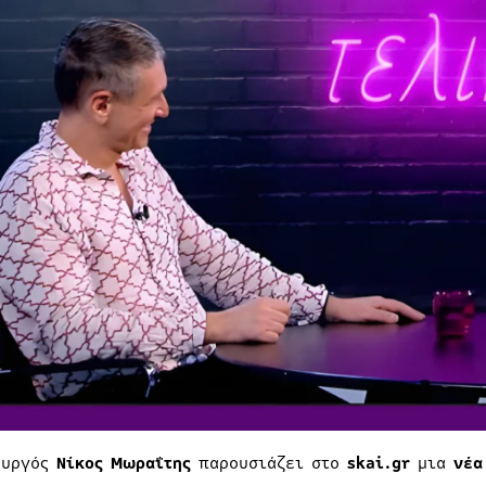
ουργός
Νίκος Μωραΐτης
παρουσιάζει στο
skai.gr
μια
νέα