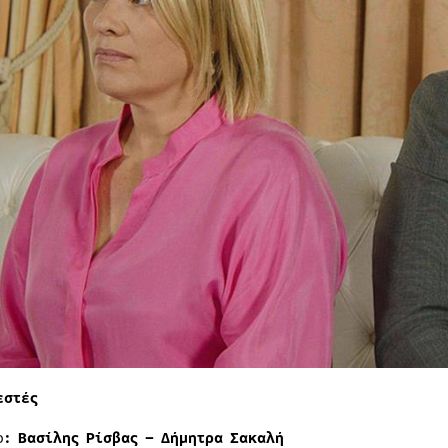
εστές
ο
: Βασίλης Ρίσβας – Δήμητρα Σακαλή