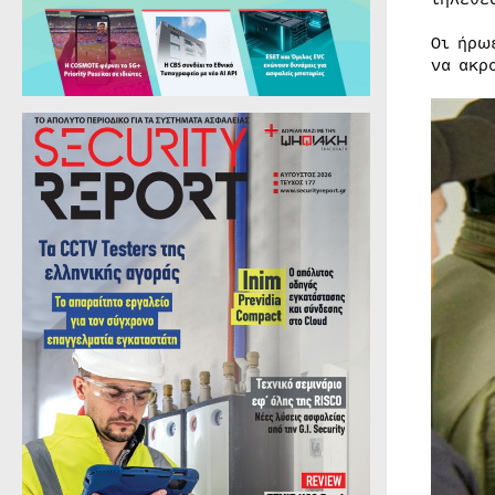
Οι ήρω
να ακρ