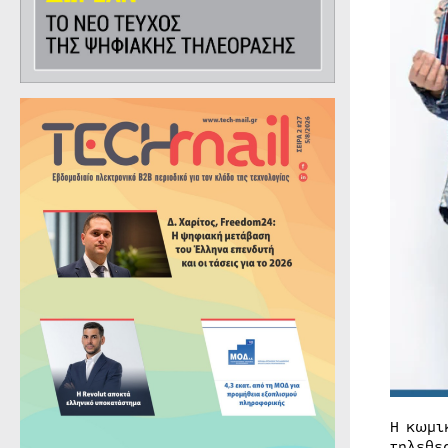
Η κωμι
τηλεθε