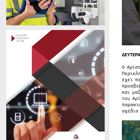
ΔΕΥΤΕΡ
Ο Αρίσ
Περικλ
έχει π
προσβε
και μα
του Αρ
παρακι
σχέδιο