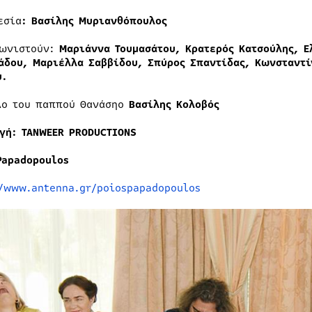
εσία
: Βασίλης Μυριανθόπουλος
ωνιστούν:
Μαριάννα Τουμασάτου, Κρατερός Κατσούλης, Ε
άδου, Μαριέλλα Σαββίδου, Σπύρος Σπαντίδας, Κωνσταντί
υ.
λο του παππού Θανάσηο
Βασίλης Κολοβός
γή: TANWEER PRODUCTIONS
Papadopoulos
//www.antenna.gr/poiospapadopoulos