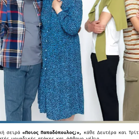
κή σειρά
«Ποιος Παπαδόπουλος;»,
κάθε Δευτέρα και Τρίτ
ατές μοναδικές ατάκες και άφθονο γέλιο.