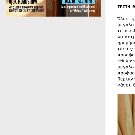
ΤΡΙΤΗ 
Όλοι π
μεγάλο
το mas
να κοι
ηρεμήσ
ιδέα γ
προσφο
εθελον
μεγάλο
προφασ
Περικλ
κάνει 