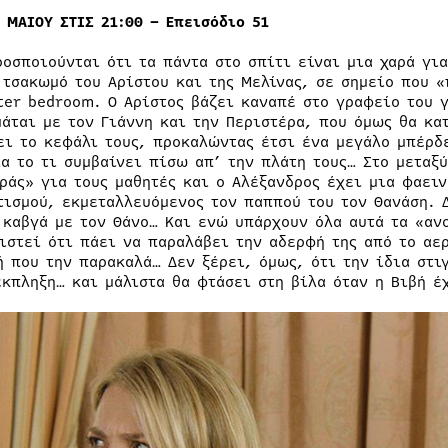
9 ΜΑIΟΥ ΣΤΙΣ 21:00 – Επεισόδιο 51
ροσποιούνται ότι τα πάντα στο σπίτι είναι μια χαρά γι
 τσακωμό του Αρίστου και της Μελίνας, σε σημείο που 
ter bedroom. Ο Αρίστος βάζει καναπέ στο γραφείο του γ
μάται με τον Γιάννη και την Περιστέρα, που όμως θα κα
ει το κεφάλι τους, προκαλώντας έτσι ένα μεγάλο μπέρδ
ια το τι συμβαίνει πίσω απ’ την πλάτη τους… Στο μεταξύ
ράς» για τους μαθητές και ο Αλέξανδρος έχει μια φαειν
τισμού, εκμεταλλευόμενος τον παππού του τον Θανάση. 
 καβγά με τον Θάνο… Και ενώ υπάρχουν όλα αυτά τα «ανο
ιστεί ότι πάει να παραλάβει την αδερφή της από το αε
ή που την παρακαλά… Δεν ξέρει, όμως, ότι την ίδια στι
έκπληξη… και μάλιστα θα φτάσει στη βίλα όταν η Βιβή έ