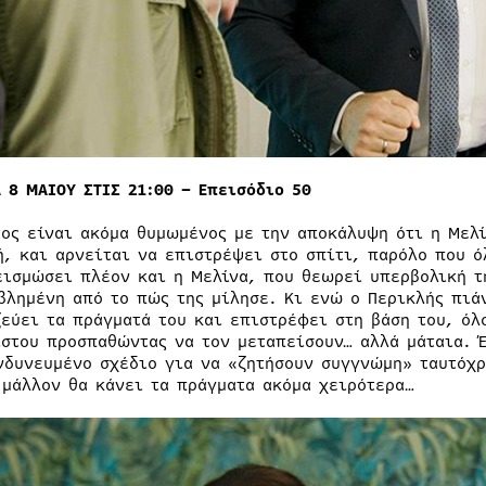
Α 8 ΜΑIΟΥ ΣΤΙΣ 21:00 – Επεισόδιο 50
τος είναι ακόμα θυμωμένος με την αποκάλυψη ότι η Μελί
ή, και αρνείται να επιστρέψει στο σπίτι, παρόλο που ό
εισμώσει πλέον και η Μελίνα, που θεωρεί υπερβολική τ
βλημένη από το πώς της μίλησε. Κι ενώ ο Περικλής πιά
ζεύει τα πράγματά του και επιστρέφει στη βάση του, ό
ίστου προσπαθώντας να τον μεταπείσουν… αλλά μάταια. Έ
νδυνευμένο σχέδιο για να «ζητήσουν συγγνώμη» ταυτόχρ
 μάλλον θα κάνει τα πράγματα ακόμα χειρότερα…