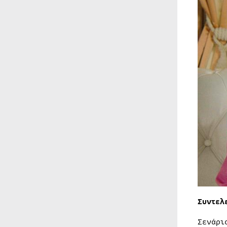
Συντελ
Σενάρι