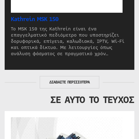
Kathrein MSK 150
Το MSK 150 της Kathrein είναι ένα
επαγγελματικό πεδιόμετρο που υποστηρίζει
δορυφορικά, επίγεια, καλωδιακά, IPTV, Wi-Fi
και οπτικά δίκτυα. Με λειτουργίες όπως
ανάλυση φάσματος σε πραγματικό χρόν…
ΔΙΑΒΑΣΤΕ ΠΕΡΙΣΣΟΤΕΡΑ
ΣΕ ΑΥΤΟ ΤΟ ΤΕΥΧΟΣ