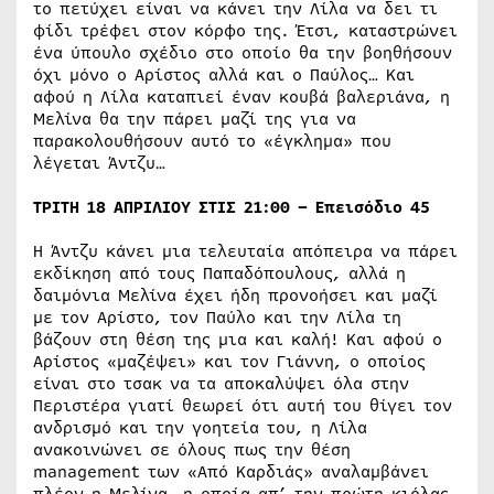
το πετύχει είναι να κάνει την Λίλα να δει τι
φίδι τρέφει στον κόρφο της. Έτσι, καταστρώνει
ένα ύπουλο σχέδιο στο οποίο θα την βοηθήσουν
όχι μόνο ο Αρίστος αλλά και ο Παύλος… Και
αφού η Λίλα καταπιεί έναν κουβά βαλεριάνα, η
Μελίνα θα την πάρει μαζί της για να
παρακολουθήσουν αυτό το «έγκλημα» που
λέγεται Άντζυ…
ΤΡΙΤΗ 18 ΑΠΡΙΛΙΟΥ ΣΤΙΣ 21:00 – Επεισόδιο 45
Η Άντζυ κάνει μια τελευταία απόπειρα να πάρει
εκδίκηση από τους Παπαδόπουλους, αλλά η
δαιμόνια Μελίνα έχει ήδη προνοήσει και μαζί
με τον Αρίστο, τον Παύλο και την Λίλα τη
βάζουν στη θέση της μια και καλή! Και αφού ο
Αρίστος «μαζέψει» και τον Γιάννη, ο οποίος
είναι στο τσακ να τα αποκαλύψει όλα στην
Περιστέρα γιατί θεωρεί ότι αυτή του θίγει τον
ανδρισμό και την γοητεία του, η Λίλα
ανακοινώνει σε όλους πως την θέση
management των «Από Καρδιάς» αναλαμβάνει