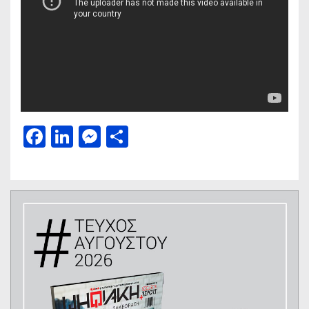
Facebook
LinkedIn
Messenger
Μοιραστείτε