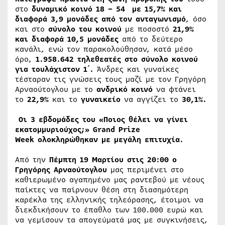
στο
δυναμικό κοινό 18 – 54 με 15,7% και
διαφορά 3,9 μονάδες από τον ανταγωνισμό
, όσο
και στο
σύνολο του κοινού
με ποσοστό
21,9%
και διαφορά 10,5 μονάδες
από το δεύτερο
κανάλι, ενώ τον παρακολούθησαν, κατά μέσο
όρο,
1.958.642 τηλεθεατές στο σύνολο κοινού
για τουλάχιστον 1΄.
Άνδρες και γυναίκες
τέσταραν τις γνώσεις τους μαζί με τον Γρηγόρη
Αρναούτογλου με το
ανδρικό
κοινό
να φτάνει
το
22,9%
και το
γυναικείο
να αγγίζει το
30,1%.
Οι 3 εβδομάδες του «Ποιος θέλει να γίνει
εκατομμυριούχος;» Grand Prize
Week ολοκληρώθηκαν με μεγάλη επιτυχία.
Από την
Πέμπτη 19 Μαρτίου στις 20:00 ο
Γρηγόρης Αρναούτογλου
μας περιμένει στο
καθιερωμένο αγαπημένο μας ραντεβού με νέους
παίκτες να παίρνουν θέση στη διασημότερη
καρέκλα της ελληνικής τηλεόρασης, έτοιμοι να
διεκδικήσουν το έπαθλο των 100.000 ευρώ και
να γεμίσουν τα απογεύματά μας με συγκινήσεις,