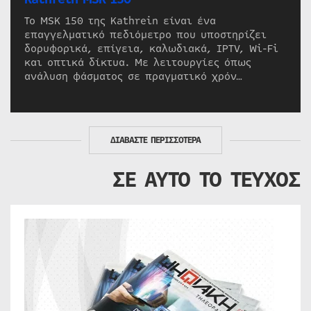
Το MSK 150 της Kathrein είναι ένα
επαγγελματικό πεδιόμετρο που υποστηρίζει
δορυφορικά, επίγεια, καλωδιακά, IPTV, Wi-Fi
και οπτικά δίκτυα. Με λειτουργίες όπως
ανάλυση φάσματος σε πραγματικό χρόν…
ΔΙΑΒΑΣΤΕ ΠΕΡΙΣΣΟΤΕΡΑ
ΣΕ ΑΥΤΟ ΤΟ ΤΕΥΧΟΣ