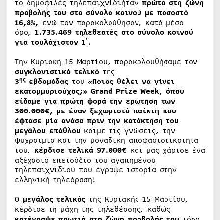
το δημοφιλές τηλεπαιχνίδιήταν
πρώτο στη ζώνη
προβολής του στο
σύνολο κοινού με ποσοστό
16,8%,
ενώ τον παρακολούθησαν, κατά μέσο
όρο,
1.735.469 τηλεθεατές στο σύνολο κοινού
για τουλάχιστον 1΄.
Την Κυριακή 15 Μαρτίου, παρακολουθήσαμε τον
συγκλονιστικό τελικό
της
ης
3
εβδομάδας
του
«Ποιος θέλει να γίνει
εκατομμυριούχος;» Grand Prize Week, όπου
είδαμε για πρώτη φορά την ερώτηση των
300.000€, με έναν ξεχωριστό παίκτη που
έφτασε μία ανάσα πριν την κατάκτηση του
μεγάλου επάθλου
καιμε τις γνώσεις, την
ψυχραιμία και την μοναδική αποφασιστικότητά
του,
κέρδισε τελικά 97.000€
και μας χάρισε ένα
αξέχαστο επεισόδιο του αγαπημένου
τηλεπαιχνιδιού που έγραψε ιστορία στην
ελληνική τηλεόραση!
Ο
μεγάλος τελικός
της Κυριακής 15 Μαρτίου,
κέρδισε τη μάχη της τηλεθέασης, καθώς
κατέγραψε πρωτιά στη ζώνη προβολής
του
τόσο