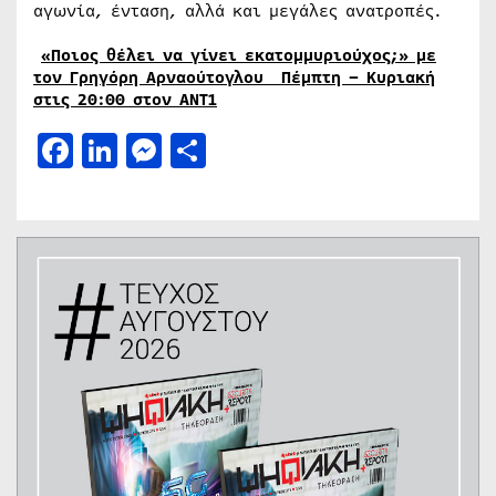
αγωνία, ένταση, αλλά και μεγάλες ανατροπές.
«Ποιος θέλει να γίνει εκατομμυριούχος;» με
τον Γρηγόρη Αρναούτογλου_ Πέμπτη – Κυριακή
στις 20:00 στον ΑΝΤ1
Facebook
LinkedIn
Messenger
Μοιραστείτε