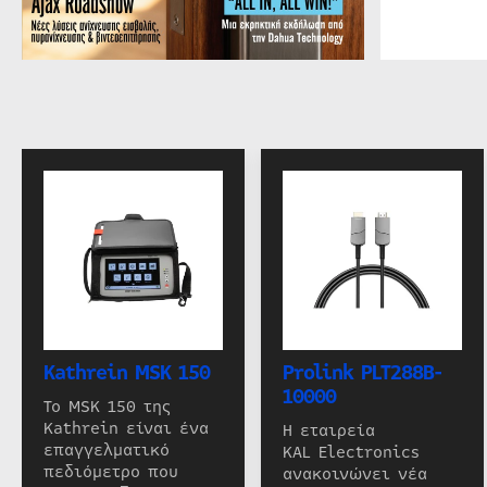
Kathrein MSK 150
Prolink PLT288B-
10000
Το MSK 150 της
Kathrein είναι ένα
Η εταιρεία
επαγγελματικό
KAL Electronics
πεδιόμετρο που
ανακοινώνει νέα