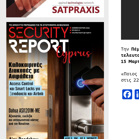
Την
Πέ
τελευτ
15 Μαρ
«Ποιος
στις 2
F