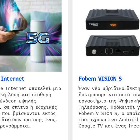
Internet
Fobem VISION S
e Internet αποτελεί μια
Έναν νέο υβριδικό δέκτ
κή λύση για σταθερή
δοκιμάσαμε για αυτό τον
σύνδεση υψηλής
εργαστήριο της Ψηφιακή
, σε σπίτια ή εξοχικές
Τηλεόρασης. Πρόκειται γ
 που βρίσκονται εκτός
Fobem VISION S, ο οποίο
 δικτύων οπτικής ίνας.
ταυτόχρονα ένα Android
προγράμματα…
Google TV και ένας free