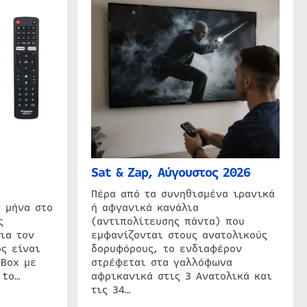
Sat & Zap, Αύγουστος 2026
η
Πέρα από τα συνηθισμένα ιρανικά
 μήνα στο
ή αφγανικά κανάλια
ς
(αντιπολίτευσης πάντα) που
ια τον
εμφανίζονται στους ανατολικούς
ς είναι
δορυφόρους, το ενδιαφέρον
 Box με
στρέφεται στα γαλλόφωνα
 to…
αφρικανικά στις 3 Ανατολικά και
τις 34…