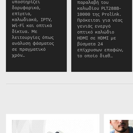
υποστηρίζει
παραλαβή του
δορυφορικά,
καλωδίου PLT288B-
επίγεια,
10000 της Prolink.
καλωδιακά, IPTV,
Πρόκειται για νέας
Wi-Fi και οπτικά
γενιάς ενεργό
δίκτυα. Με
οπτικό καλώδιο
λειτουργίες όπως
HDMI σε HDMI με
ανάλυση φάσματος
βύσματα 24
σε πραγματικό
επίχρυσων επαφών,
χρόν…
το οποίο διαθ…