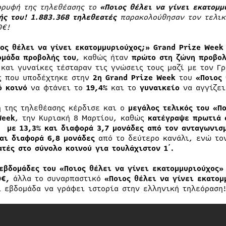
ορυφή της τηλεθέασης το
«Ποιος θέλει να γίνει εκατομμ
ής του! 1.883.368 τηλεθεατές
παρακολούθησαν τον τελικ
0€!
ος θέλει να γίνει εκατομμυριούχος;» Grand Prize Week 
ομάδα προβολής του
, καθώς ήταν
πρώτο στη ζώνη προβολ
 και γυναίκες τέσταραν τις γνώσεις τους μαζί με τον Γ
ς που υποδέχτηκε στην
2η Grand Prize Week
του
«Ποιος 
ό
κοινό
να φτάνει το
19,4%
και το
γυναικείο
να αγγίζε
η της τηλεθέασης κέρδισε και ο
μεγάλος τελικός του «Π
Week
, την Κυριακή 8 Μαρτίου, καθώς
κατέγραψε πρωτιά 
4 με 13,3% και διαφορά 3,7 μονάδες από τον ανταγωνισ
και διαφορά 6,8 μονάδες
από το δεύτερο κανάλι, ενώ το
ατές στο σύνολο κοινού για τουλάχιστον 1΄.
εβδομάδες του «Ποιος θέλει να γίνει εκατομμυριούχος»
0€,
άλλα το συναρπαστικό
«Ποιος θέλει να γίνει εκατομ
1 εβδομάδα να γράφει ιστορία στην ελληνική τηλεόραση