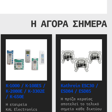
Η ΑΓΟΡΑ ΣΗΜΕΡΑ
K-1000 / K-108ES /
Kathrein ESC30 /
K-2080E / K-3302E
ESD84 / ESD85
/ K-650E
Η πρίζα κεραίας
αποτελεί το τελικό
Η εταιρεία
σημείο κάθε δικτύου
KAL Electronics