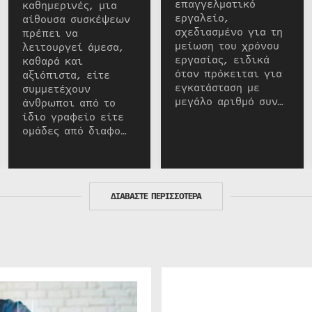
επαγγελματικό
καθημερινές, μια
εργαλείο,
αίθουσα συσκέψεων
σχεδιασμένο για τη
πρέπει να
μείωση του χρόνου
λειτουργεί άμεσα,
εργασίας, ειδικά
καθαρά και
όταν πρόκειται για
αξιόπιστα, είτε
εγκατάσταση με
συμμετέχουν
μεγάλο αριθμό συν…
άνθρωποι από το
ίδιο γραφείο είτε
ομάδες από διαφο…
ΔΙΑΒΑΣΤΕ ΠΕΡΙΣΣΟΤΕΡΑ