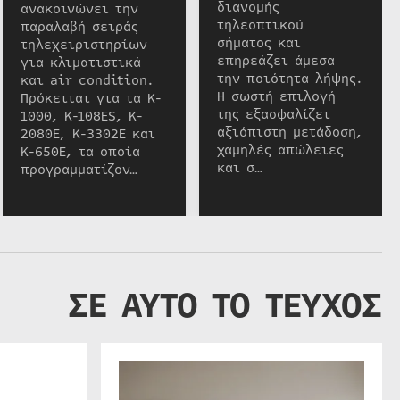
διανομής
ανακοινώνει την
τηλεοπτικού
παραλαβή σειράς
σήματος και
τηλεχειριστηρίων
επηρεάζει άμεσα
για κλιματιστικά
την ποιότητα λήψης.
και air condition.
Η σωστή επιλογή
Πρόκειται για τα K-
της εξασφαλίζει
1000, K-108ES, K-
αξιόπιστη μετάδοση,
2080E, K-3302E και
χαμηλές απώλειες
K-650E, τα οποία
και σ…
προγραμματίζον…
ΣΕ ΑΥΤΟ ΤΟ ΤΕΥΧΟΣ