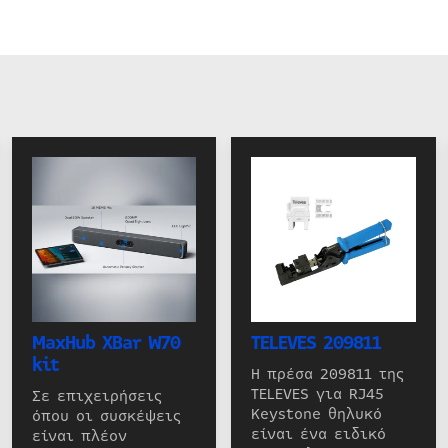
MaxHub XBar W70
TELEVES 209811
kit
Η πρέσα 209811 της
TELEVES για RJ45
Σε επιχειρήσεις
Keystone θηλυκό
όπου οι συσκέψεις
είναι ένα ειδικό
είναι πλέον