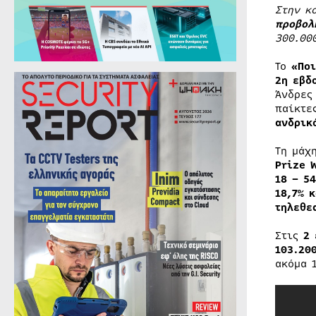
Στην κ
προβολ
300.00
Το
«Ποι
2η εβδ
Άνδρες
παίκτε
ανδρικ
Τη μάχ
Prize 
18 – 5
18,7% 
τηλεθε
Στις
2 
103.20
ακόμα 