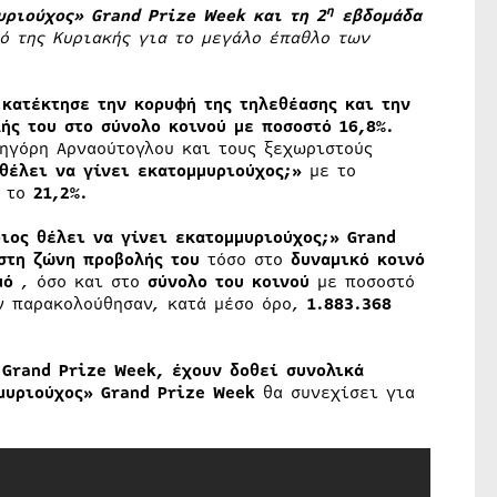
η
υριούχος» Grand Prize Week και τη 2
εβδομάδα
ό της Κυριακής για το μεγάλο έπαθλο των
κατέκτησε την κορυφή της τηλεθέασης και την
ής του στο
σύνολο κοινού με ποσοστό 16,8%.
ρηγόρη Αρναούτογλου και τους ξεχωριστούς
θέλει να γίνει εκατομμυριούχος;»
με το
ι το
21,2%.
οιος θέλει να γίνει εκατομμυριούχος;» Grand
στη ζώνη προβολής
του
τόσο στο
δυναμικό κοινό
μό
, όσο και στο
σύνολο του κοινού
με ποσοστό
ν παρακολούθησαν, κατά μέσο όρο,
1.883.368
 Grand Prize Week, έχουν δοθεί συνολικά
μυριούχος» Grand Prize Week
θα συνεχίσει για
!