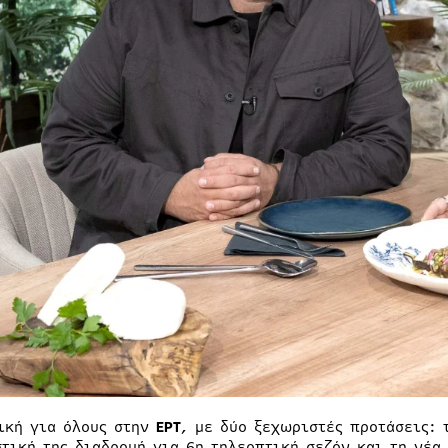
ική για όλους στην
ΕΡΤ
, με δύο ξεχωριστές προτάσεις:
στική της διαδρομή για 6η τηλεοπτική σεζόν και τη νέ