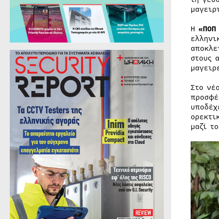
μαγειρ
Η
«ΠΟΠ
ελληνι
αποκλε
στους 
μαγειρ
Στο νέ
προσφέ
υποδέχ
ορεκτι
μαζί τ