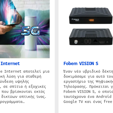
Internet
Fobem VISION S
e Internet αποτελεί μια
Έναν νέο υβριδικό δέκτ
κή λύση για σταθερή
δοκιμάσαμε για αυτό τον
σύνδεση υψηλής
εργαστήριο της Ψηφιακή
, σε σπίτια ή εξοχικές
Τηλεόρασης. Πρόκειται γ
 που βρίσκονται εκτός
Fobem VISION S, ο οποίο
 δικτύων οπτικής ίνας.
ταυτόχρονα ένα Android
προγράμματα…
Google TV και ένας free