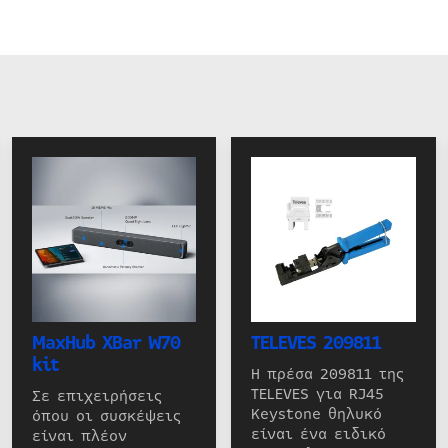
MaxHub XBar W70
TELEVES 209811
kit
Η πρέσα 209811 της
TELEVES για RJ45
Σε επιχειρήσεις
Keystone θηλυκό
όπου οι συσκέψεις
είναι ένα ειδικό
είναι πλέον