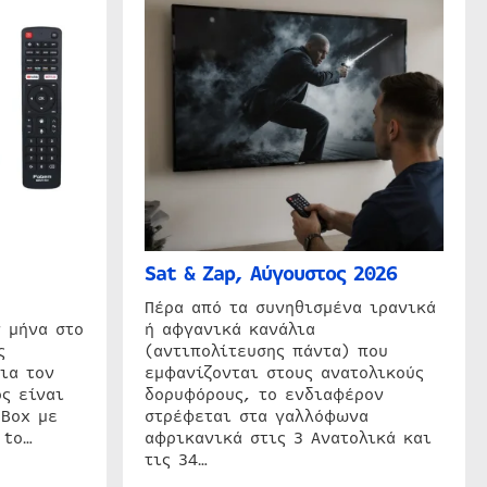
Sat & Zap, Αύγουστος 2026
η
Πέρα από τα συνηθισμένα ιρανικά
 μήνα στο
ή αφγανικά κανάλια
ς
(αντιπολίτευσης πάντα) που
ια τον
εμφανίζονται στους ανατολικούς
ς είναι
δορυφόρους, το ενδιαφέρον
 Box με
στρέφεται στα γαλλόφωνα
 to…
αφρικανικά στις 3 Ανατολικά και
τις 34…