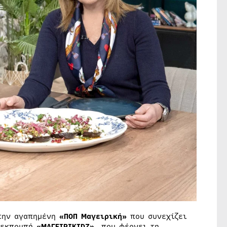
 την αγαπημένη
«ΠΟΠ Μαγειρική»
που συνεχίζει
α εκπομπή
«ΜΑΓΕΙΡΙKIDZ»
, που φέρνει τη