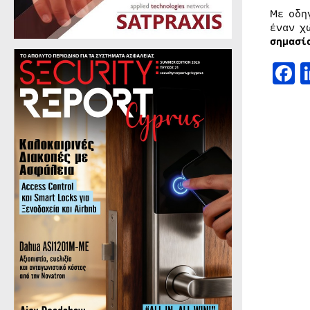
Με οδη
έναν χ
σημασί
F