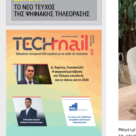
Μαγειρ
τη γευ