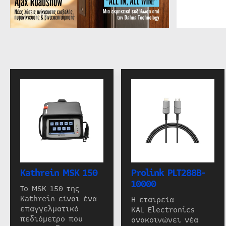
Kathrein MSK 150
Prolink PLT288B-
10000
Το MSK 150 της
Kathrein είναι ένα
Η εταιρεία
επαγγελματικό
KAL Electronics
πεδιόμετρο που
ανακοινώνει νέα