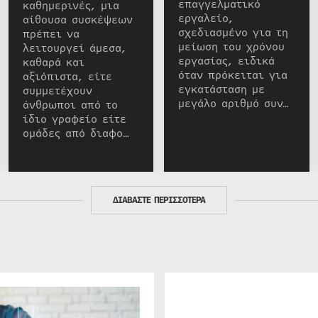
επαγγελματικό
καθημερινές, μια
εργαλείο,
αίθουσα συσκέψεων
σχεδιασμένο για τη
πρέπει να
μείωση του χρόνου
λειτουργεί άμεσα,
εργασίας, ειδικά
καθαρά και
όταν πρόκειται για
αξιόπιστα, είτε
εγκατάσταση με
συμμετέχουν
μεγάλο αριθμό συν…
άνθρωποι από το
ίδιο γραφείο είτε
ομάδες από διαφο…
ΔΙΑΒΑΣΤΕ ΠΕΡΙΣΣΟΤΕΡΑ