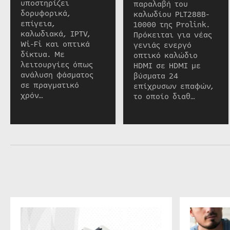
υποστηρίζει
παραλαβή του
δορυφορικά,
καλωδίου PLT288B-
επίγεια,
10000 της Prolink.
καλωδιακά, IPTV,
Πρόκειται για νέας
Wi-Fi και οπτικά
γενιάς ενεργό
δίκτυα. Με
οπτικό καλώδιο
λειτουργίες όπως
HDMI σε HDMI με
ανάλυση φάσματος
βύσματα 24
σε πραγματικό
επίχρυσων επαφών,
χρόν…
το οποίο διαθ…