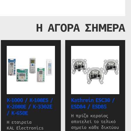
Η ΑΓΟΡΑ ΣΗΜΕΡΑ
K-1000 / K-108ES /
Kathrein ESC30 /
K-2080E / K-3302E
ESD84 / ESD85
/ K-650E
Η πρίζα κεραίας
αποτελεί το τελικό
Η εταιρεία
σημείο κάθε δικτύου
KAL Electronics