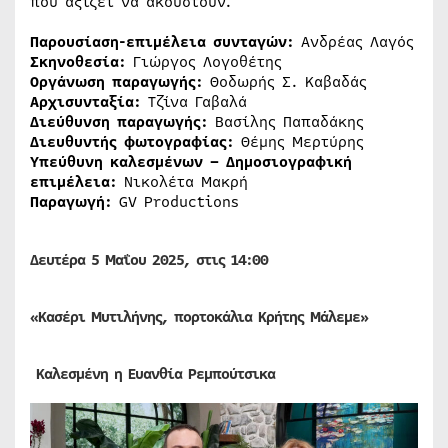
που αξίζει να ακουστούν.
Παρουσίαση-επιμέλεια συνταγών:
Ανδρέας Λαγός
Σκηνοθεσία:
Γιώργος Λογοθέτης
Οργάνωση παραγωγής:
Θοδωρής Σ. Καβαδάς
Αρχισυνταξία:
Tζίνα Γαβαλά
Διεύθυνση παραγωγής:
Βασίλης Παπαδάκης
Διευθυντής φωτογραφίας:
Θέμης Μερτύρης
Υπεύθυνη καλεσμένων – Δημοσιογραφική
επιμέλεια:
Νικολέτα Μακρή
Παραγωγή:
GV Productions
Δευτέρα
5
Μαΐου
2025, στις 14:00
«Κασέρι Μυτιλήνης, πορτοκάλια Κρήτης Μάλεμε»
Καλεσμένη η Ευανθία Ρεμπούτσικα