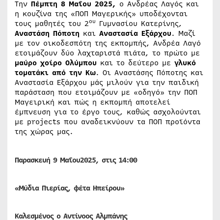
Την
Πέμπτη 8 Μαΐου 2025,
ο Ανδρέας Λαγός και
η κουζίνα της «ΠΟΠ Μαγερικής» υποδέχονται
ου
τους μαθητές του 2
Γυμνασίου Κατερίνης,
Αναστάση Πόποτη
και
Αναστασία Εξάρχου
. Μαζί
με τον οικοδεσπότη της εκπομπής, Ανδρέα Λαγό
ετοιμάζουν δύο λαχταριστά πιάτα, το πρώτο με
μαύρο χοίρο Ολύμπου
και το δεύτερο με
γλυκό
τοματάκι από την Κω
. Οι Αναστάσης Πόποτης και
Αναστασία Εξάρχου μάς μιλούν για την παιδική
παράσταση που ετοιμάζουν με «οδηγό» την ΠΟΠ
Μαγειρική και πώς η εκπομπή αποτελεί
έμπνευση για το έργο τους, καθώς ασχολούνται
με projects που αναδεικνύουν τα ΠΟΠ προϊόντα
της χώρας μας.
Παρασκευή 9
Μαΐου
2025, στις 14:00
«Μύδια Πιερίας, φέτα Ηπείρου»
Καλεσμένος ο Αντίνοος Αλμπάνης