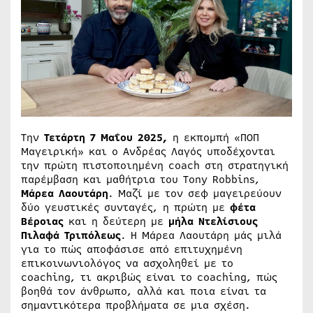
Την
Τετάρτη 7 Μαΐου 2025,
η εκπομπή «ΠΟΠ
Μαγειρική» και ο Ανδρέας Λαγός υποδέχονται
την πρώτη πιστοποιημένη coach στη στρατηγική
παρέμβαση και μαθήτρια του Tony Robbins,
Μάρεα Λαουτάρη
. Μαζί με τον σεφ μαγειρεύουν
δύο γευστικές συνταγές, η πρώτη με
φέτα
Βέροιας
και η δεύτερη με
μήλα Ντελίσιους
Πιλαφά Τριπόλεως
. Η Μάρεα Λαουτάρη μάς μιλά
για το πώς αποφάσισε από επιτυχημένη
επικοινωνιολόγος να ασχοληθεί με το
coaching, τι ακριβώς είναι το coaching, πώς
βοηθά τον άνθρωπο, αλλά και ποια είναι τα
σημαντικότερα προβλήματα σε μια σχέση.