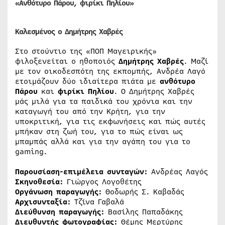
«Ανθότυρο Πάρου, φιρίκι Πηλίου»
Καλεσμένος ο Δημήτρης Χαβρές
Στο στούντιο της «ΠΟΠ Μαγειρικής»
φιλοξενείται ο ηθοποιός
Δημήτρης Χαβρές
. Μαζί
με τον οικοδεσπότη της εκπομπής, Ανδρέα Λαγό
ετοιμάζουν δύο ιδιαίτερα πιάτα με
ανθότυρο
Πάρου
και
φιρίκι Πηλίου
. Ο Δημήτρης Χαβρές
μάς μιλά για τα παιδικά του χρόνια και την
καταγωγή του από την Κρήτη, για την
υποκριτική, για τις εκφωνήσεις και πώς αυτές
μπήκαν στη ζωή του, για το πώς είναι ως
μπαμπάς αλλά και για την αγάπη του για το
gaming.
Παρουσίαση-επιμέλεια συνταγών:
Ανδρέας Λαγός
Σκηνοθεσία:
Γιώργος Λογοθέτης
Οργάνωση παραγωγής:
Θοδωρής Σ. Καβαδάς
Αρχισυνταξία:
Tζίνα Γαβαλά
Διεύθυνση παραγωγής:
Βασίλης Παπαδάκης
Διευθυντής φωτογραφίας:
Θέμης Μερτύρης