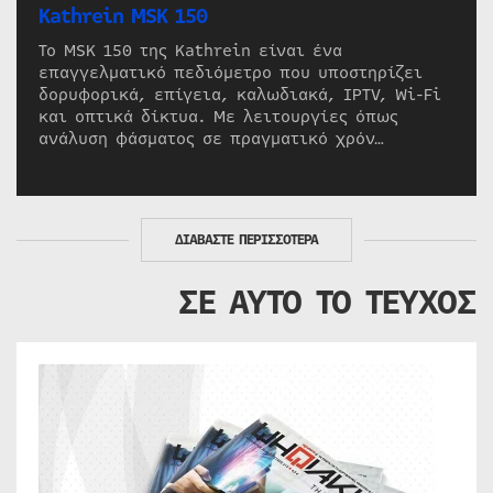
Kathrein MSK 150
Το MSK 150 της Kathrein είναι ένα
επαγγελματικό πεδιόμετρο που υποστηρίζει
δορυφορικά, επίγεια, καλωδιακά, IPTV, Wi-Fi
και οπτικά δίκτυα. Με λειτουργίες όπως
ανάλυση φάσματος σε πραγματικό χρόν…
ΔΙΑΒΑΣΤΕ ΠΕΡΙΣΣΟΤΕΡΑ
ΣΕ ΑΥΤΟ ΤΟ ΤΕΥΧΟΣ