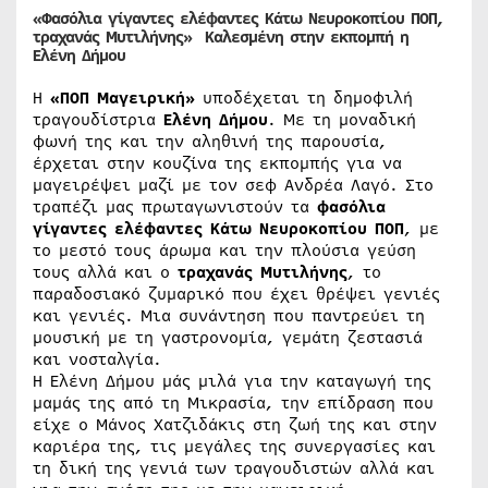
«Φασόλια γίγαντες ελέφαντες Κάτω Νευροκοπίου ΠΟΠ,
τραχανάς Μυτιλήνης» Καλεσμένη στην εκπομπή η
Ελένη Δήμου
H
«ΠΟΠ Μαγειρική»
υποδέχεται τη δημοφιλή
τραγουδίστρια
Ελένη Δήμου
. Με τη μοναδική
φωνή της και την αληθινή της παρουσία,
έρχεται στην κουζίνα της εκπομπής για να
μαγειρέψει μαζί με τον σεφ Ανδρέα Λαγό. Στο
τραπέζι μας πρωταγωνιστούν τα
φασόλια
γίγαντες ελέφαντες Κάτω Νευροκοπίου ΠΟΠ
, με
το μεστό τους άρωμα και την πλούσια γεύση
τους αλλά και ο
τραχανάς Μυτιλήνης
, το
παραδοσιακό ζυμαρικό που έχει θρέψει γενιές
και γενιές. Μια συνάντηση που παντρεύει τη
μουσική με τη γαστρονομία, γεμάτη ζεστασιά
και νοσταλγία.
Η Ελένη Δήμου μάς μιλά για την καταγωγή της
μαμάς της από τη Μικρασία, την επίδραση που
είχε ο Μάνος Χατζιδάκις στη ζωή της και στην
καριέρα της, τις μεγάλες της συνεργασίες και
τη δική της γενιά των τραγουδιστών αλλά και