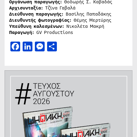
Οργάνωση παραγωγής:
Θοδωρής Σ. Καβαδάς
Αρχισυνταξία:
Τζίνα Γαβαλά
Διεύθυνση παραγωγής:
Βασίλης Παπαδάκης
Διευθυντής φωτογραφίας:
Θέμης Μερτύρης
Υπεύθυνη καλεσμένων:
Νικολέτα Μακρή
Παραγωγή:
GV Productions
Facebook
LinkedIn
Messenger
Μοιραστείτε