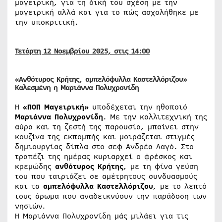
μαγειρική, για τη δική του σχέση με την
μαγειρική αλλά και για το πώς ασχολήθηκε με
την υποκριτική.
Τετάρτη 12
Νοεμβρίου
2025, στις 14:00
«Ανθότυρος Κρήτης, αμπελόφυλλα Καστελλόριζου»
Καλεσμένη η Μαριάννα Πολυχρονίδη
Η
«ΠΟΠ Μαγειρική»
υποδέχεται την ηθοποιό
Μαριάννα Πολυχρονίδη
. Με την καλλιτεχνική της
αύρα και τη ζεστή της παρουσία, μπαίνει στην
κουζίνα της εκπομπής και μοιράζεται στιγμές
δημιουργίας δίπλα στο σεφ Ανδρέα Λαγό. Στο
τραπέζι της ημέρας κυριαρχεί ο φρέσκος και
κρεμώδης
ανθότυρος Κρήτης
, με τη φίνα γεύση
του που ταιριάζει σε αμέτρητους συνδυασμούς
και τα
αμπελόφυλλα Καστελλόριζου
, με το λεπτό
τους άρωμα που αναδεικνύουν την παράδοση των
νησιών.
Η Μαριάννα Πολυχρονίδη μάς μιλάει για τις