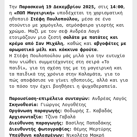
Την
Παρασκευή 19 Δεκεμβρίου 2025,
στις
14
:
00
,
η
«ΠΟΠ
Μαγειρική»
υποδέχεται τη χαρισματική
ηθοποιό
Στέφη Πουλοπούλου,
μέσα σε ένα
στούντιο με χαμόγελα, ατμόσφαιρα γιορτής και
χρώμα. Μαζί με τον σεφ Ανδρέα Λαγό
ετοιμάζουν μια ζεστή
σαλάτα με πατάτες και
κρέμα από Σαν Μιχάλη
, καθώς και
αβγοφέτες με
αρωματικό μέλι και κόκκινα φρούτα
.
Η Στέφη Πουλοπούλου μάς μιλά για την ευτυχία
που νιώθει συμμετέχοντες στη σειρά «Το
παιδί», για τη σχέση της με τη μαγειρική και
τα παιδικά της χρόνια στην Καλαμάτα, για το
πώς αποφάσισε να γίνει ηθοποιός, αλλά και για
το πόσο την έχει βοηθήσει η ψυχοθεραπεία.
Παρουσίαση-επιμέλεια συνταγών:
Ανδρέας Λαγός
Σκηνοθεσία:
Γιώργος Λογοθέτης
Οργάνωση παραγωγής:
Θοδωρής Σ. Καβαδάς
Αρχισυνταξία:
Τζίνα Γαβαλά
Διεύθυνση παραγωγής:
Βασίλης Παπαδάκης
Διευθυντής φωτογραφίας:
Θέμης Μερτύρης
Υπεύθυνη καλεσμένων:
Νικολέτα Μακρή