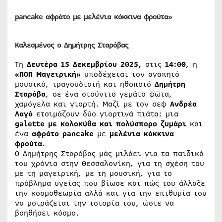
p
ancake αφράτο
με μελένια κόκκινα φρούτα»
Καλεσμένος ο Δημήτρης Σταρόβας
Τη
Δευτέρα 15 Δεκεμβρίου 2025,
στις
14:00
, η
«ΠΟΠ Μαγειρική»
υποδέχεται τον αγαπητό
μουσικό, τραγουδιστή και ηθοποιό
Δημήτρη
Σταρόβα
, σε ένα στούντιο γεμάτο φώτα,
χαμόγελα και γιορτή. Μαζί με τον σεφ
Ανδρέα
Λαγό
ετοιμάζουν δύο γιορτινά πιάτα: μια
galette με κολοκύθα και πολύσπορο ζυμάρι
και
ένα
αφράτο pancake
με
μελένια κόκκινα
φρούτα
.
Ο Δημήτρης Σταρόβας μάς μιλάει για τα παιδικά
του χρόνια στην Θεσσαλονίκη, για τη σχέση του
με τη μαγειρική, με τη μουσική, για το
πρόβλημα υγείας που βίωσε και πώς του άλλαξε
την κοσμοθεωρία αλλά και για την επιθυμία του
να μοιράζεται την ιστορία του, ώστε να
βοηθήσει κόσμο.