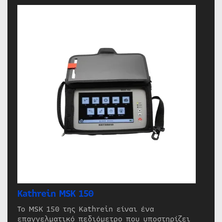
Kathrein MSK 150
Το MSK 150 της Kathrein είναι ένα
επαγγελματικό πεδιόμετρο που υποστηρίζει