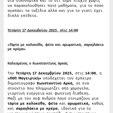
στα Οικονομικά και το ότι πήρε πτυχίο χωρίς
να παρακολουθήσει ποτέ μαθήματα, για το πόσο
αγαπάει τα ταξίδια αλλά και για το γιατί έχει
διπλό επίθετο.
Τετάρτη 17
Δεκεμβρίου
2025, στις 14:00
«Τάρτα με κολοκύθα, φέτα και αρωματικά, σαραγλάκια
με κρέμα»
Καλεσμένος ο Κωνσταντίνος Αρκάς
Την
Τετάρτη 17 Δεκεμβρίου 2025,
στις
14:00
, η
«ΠΟΠ Μαγειρική»
υποδέχεται τον έμπειρο
δημοσιογράφο
Κωνσταντίνο Αρκά,
σε ένα
στούντιο που πλημμυρίζει από χαμόγελα,
γιορτινή ενέργεια και φωτεινή διάθεση.
Μαζί με τον σεφ Ανδρέα Λαγό ετοιμάζουν μια
τάρτα με
κολοκύθα, φέτα
και
αρωματικά,
καθώς
και
σαραγλάκια με κρέμα
, ιδανικά για το