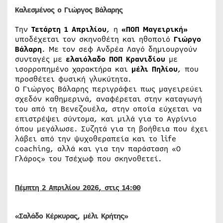
Καλεσμένος ο Γιώργος Βάλαρης
Την
Τετάρτη 1 Απριλίου
, η
«ΠΟΠ Μαγειρική»
υποδέχεται τον σκηνοθέτη και ηθοποιό
Γιώργο
Βάλαρη
. Με τον σεφ Ανδρέα Λαγό δημιουργούν
συνταγές με
ελαιόλαδο ΠΟΠ Κρανιδίου
με
ισορροπημένο χαρακτήρα και
μέλι Πηλίου
, που
προσθέτει φυσική γλυκύτητα.
Ο Γιώργος Βάλαρης περιγράφει πως μαγειρεύει
σχεδόν καθημερινά, αναφέρεται στην καταγωγή
του από τη Βενεζουέλα, στην οποία εύχεται να
επιστρέψει σύντομα, και μιλά για το Αγρίνιο
όπου μεγάλωσε. Συζητά για τη βοήθεια που έχει
λάβει από την ψυχοθεραπεία και το life
coaching, αλλά και για την παράσταση «Ο
Γλάρος» του Τσέχωφ που σκηνοθετεί.
Πέμπτη 2 Απριλίου
2026
, στις 14:00
«Σαλάδο Κέρκυρας, μέλι Κρήτης»