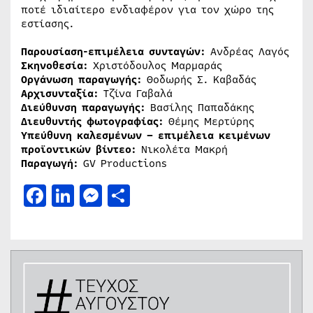
ποτέ ιδιαίτερο ενδιαφέρον για τον χώρο της
εστίασης.
Παρουσίαση-επιμέλεια συνταγών:
Ανδρέας Λαγός
Σκηνοθεσία:
Χριστόδουλος Μαρμαράς
Οργάνωση παραγωγής:
Θοδωρής Σ. Καβαδάς
Αρχισυνταξία:
Τζίνα Γαβαλά
Διεύθυνση παραγωγής:
Βασίλης Παπαδάκης
Διευθυντής φωτογραφίας:
Θέμης Μερτύρης
Υπεύθυνη καλεσμένων
– επιμέλεια κειμένων
προϊοντικών βίντεο:
Νικολέτα Μακρή
Παραγωγή:
GV Productions
Facebook
LinkedIn
Messenger
Μοιραστείτε