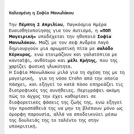
Καλεσμένη η Σοφία Μανωλάκου
Την
Πέμπτη 2 Απριλίου
, Παγκόσμια Ημέρα
Ευαισθητοποίησης για τον Αυτισμό, η
«ΠΟΠ
Μαγειρική»
υποδέχεται την ηθοποιό
Σοφία
Μανωλάκου.
Μαζί με τον σεφ Ανδρέα Λαγό
δημιουργούν μια αρωματική πίτα με
σαλάδο
Κέρκυρας
, ενώ ετοιμάζουν και γαλατόπιτα με
κανταΐφι, ανθότυρο και
μέλι Κρήτης
, που της
χαρίζει φυσική γλυκύτητα.
Η Σοφία Μανωλάκου μιλά για τη σχέση της με τη
μαγειρική, για τη νόσο Crohn από την οποία
πάσχει, και εξηγεί το κατά πόσο επηρεάζει τις
διατροφικές της συνήθειες. Περιγράφει ακόμη
πώς το άγχος την έχει καθορίσει σε
διαφορετικές φάσεις της ζωής της, ενώ εξηγεί
την προσπάθειά της να μην τη βλέπουν μόνο ως
όμορφη παρουσία, αλλά να αποδεικνύει μέσω
της δουλειάς της το ταλέντο της στην
υποκριτική.