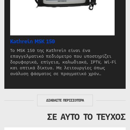
Kathrein MSK 150
Το MSK 150 της Kathrein είναι ένα
επαγγελματικό πεδιόμετρο που υποστηρίζει
δορυφορικά, επίγεια, καλωδιακά, IPTV, Wi-Fi
και οπτικά δίκτυα. Με λειτουργίες όπως
ανάλυση φάσματος σε πραγματικό χρόν…
ΔΙΑΒΑΣΤΕ ΠΕΡΙΣΣΟΤΕΡΑ
ΣΕ ΑΥΤΟ ΤΟ ΤΕΥΧΟΣ