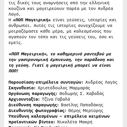
τις δικές τους αναμνήσεις από την ελληνική
κουζίνα και μαγειρεύουν παρέα με τον Ανδρέα
Λαγό.
Η
«ΠΟΠ Μαγειρική»
είναι γεύσεις, ιστορίες και
άνθρωποι. Αυτές τις ιστορίες συνεχίζουμε να
μοιραζόμαστε κάθε μέρα, με καλεσμένους που
αγαπούν τον τόπο και τις γεύσεις του, όσο κι
εμείς.
«ΠΟΠ Μαγειρική», το καθημερινό ραντεβού με
την γαστρονομική έμπνευση, την παράδοση και
τη γεύση.
Γιατί η μαγειρική μπορεί να είναι
ΠΟΠ!
Παρουσίαση-επιμέλεια συνταγών:
Ανδρέας Λαγός
Σκηνοθεσία:
Χριστόδουλος Μαρμαράς
Οργάνωση παραγωγής:
Θοδωρής Σ. Καβαδάς
Αρχισυνταξία:
Τζίνα Γαβαλά
Διεύθυνση παραγωγής:
Βασίλης Παπαδάκης
Διευθυντής φωτογραφίας:
Θέμης Μερτύρης
Υπεύθυνη καλεσμένων
– επιμέλεια κειμένων
προϊοντικών βίντεο:
Νικολέτα Μακρή