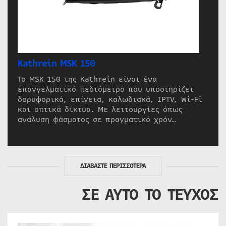
Kathrein MSK 150
Το MSK 150 της Kathrein είναι ένα
επαγγελματικό πεδιόμετρο που υποστηρίζει
δορυφορικά, επίγεια, καλωδιακά, IPTV, Wi-Fi
και οπτικά δίκτυα. Με λειτουργίες όπως
ανάλυση φάσματος σε πραγματικό χρόν…
ΔΙΑΒΑΣΤΕ ΠΕΡΙΣΣΟΤΕΡΑ
ΣΕ ΑΥΤΟ ΤΟ ΤΕΥΧΟΣ