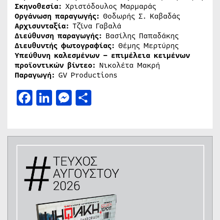
Σκηνοθεσία:
Χριστόδουλος Μαρμαράς
Οργάνωση παραγωγής:
Θοδωρής Σ. Καβαδάς
Αρχισυνταξία:
Τζίνα Γαβαλά
Διεύθυνση παραγωγής:
Βασίλης Παπαδάκης
Διευθυντής φωτογραφίας:
Θέμης Μερτύρης
Υπεύθυνη καλεσμένων
– επιμέλεια κειμένων
προϊοντικών βίντεο:
Νικολέτα Μακρή
Παραγωγή:
GV Productions
Facebook
LinkedIn
Messenger
Μοιραστείτε