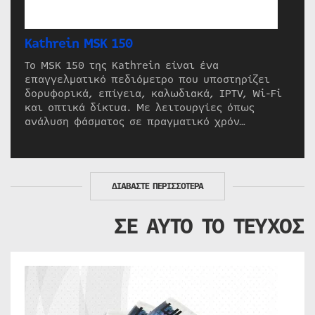
Kathrein MSK 150
Το MSK 150 της Kathrein είναι ένα
επαγγελματικό πεδιόμετρο που υποστηρίζει
δορυφορικά, επίγεια, καλωδιακά, IPTV, Wi-Fi
και οπτικά δίκτυα. Με λειτουργίες όπως
ανάλυση φάσματος σε πραγματικό χρόν…
ΔΙΑΒΑΣΤΕ ΠΕΡΙΣΣΟΤΕΡΑ
ΣΕ ΑΥΤΟ ΤΟ ΤΕΥΧΟΣ