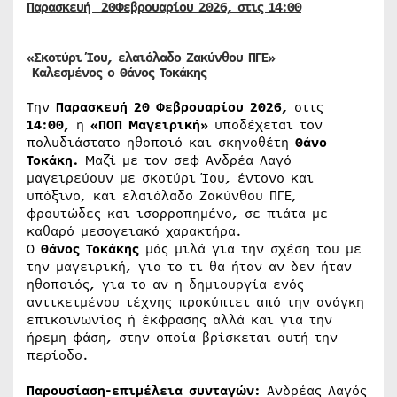
Παρασκευή
20
Φεβρουαρίου
2026, στις 14:00
«Σκοτύρι Ίου, ελαιόλαδο Ζακύνθου ΠΓΕ»
Καλεσμένος ο
Θάνος Τοκάκης
Την
Παρασκευή 20 Φεβρουαρίου 2026,
στις
14:00,
η
«ΠΟΠ Μαγειρική»
υποδέχεται τον
πολυδιάστατο ηθοποιό και σκηνοθέτη
Θάνο
Τοκάκη.
Μαζί με τον σεφ Ανδρέα Λαγό
μαγειρεύουν με σκοτύρι Ίου, έντονο και
υπόξινο, και ελαιόλαδο Ζακύνθου ΠΓΕ,
φρουτώδες και ισορροπημένο, σε πιάτα με
καθαρό μεσογειακό χαρακτήρα.
Ο
Θάνος Τοκάκης
μάς μιλά για την σχέση του με
την μαγειρική, για το τι θα ήταν αν δεν ήταν
ηθοποιός, για το αν η δημιουργία ενός
αντικειμένου τέχνης προκύπτει από την ανάγκη
επικοινωνίας ή έκφρασης αλλά και για την
ήρεμη φάση, στην οποία βρίσκεται αυτή την
περίοδο.
Παρουσίαση-επιμέλεια συνταγών:
Ανδρέας Λαγός