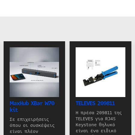
MaxHub XBar W70
TELEVES 209811
kit
Η πρέσα 209811 της
TELEVES για RJ45
Σε επιχειρήσεις
Keystone θηλυκό
όπου οι συσκέψεις
είναι ένα ειδικό
είναι πλέον