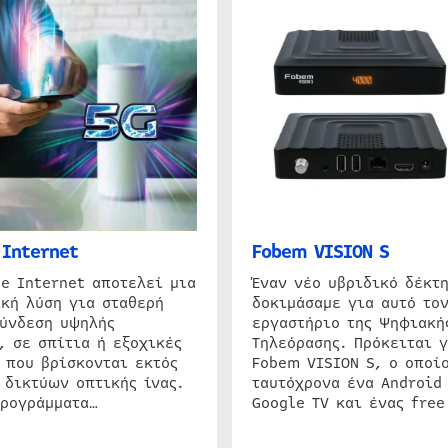
Internet
Fobem VISION S
e Internet αποτελεί μια
Έναν νέο υβριδικό δέκτ
κή λύση για σταθερή
δοκιμάσαμε για αυτό τον
σύνδεση υψηλής
εργαστήριο της Ψηφιακή
, σε σπίτια ή εξοχικές
Τηλεόρασης. Πρόκειται γ
 που βρίσκονται εκτός
Fobem VISION S, ο οποίο
 δικτύων οπτικής ίνας.
ταυτόχρονα ένα Android
προγράμματα…
Google TV και ένας free