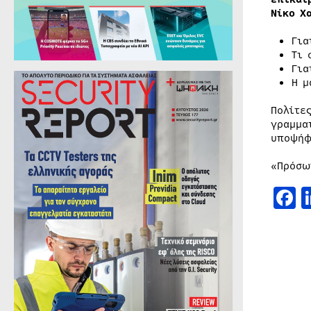
Νίκο Χ
Για
Τι 
Για
Η μ
Πολίτε
γραμμα
υποψήφ
«Πρόσω
F