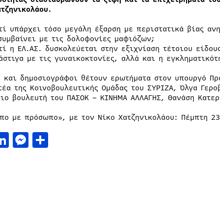
ατζηνικολάου.
τί υπάρχει τόσο μεγάλη έξαρση με περιστατικά βίας αν
συμβαίνει με τις δολοφονίες μαφιόζων;
τί η ΕΛ.ΑΣ. δυσκολεύεται στην εξιχνίαση τέτοιου είδου
άστιγα με τις γυναικοκτονίες, αλλά και η εγκληματικότ
ς και δημοσιογράφοι θέτουν ερωτήματα στον υπουργό Πρ
τέα της Κοινοβουλευτικής Ομάδας του ΣΥΡΙΖΑ, Όλγα Γερο
ιο βουλευτή του ΠΑΣΟΚ – ΚΙΝΗΜΑ ΑΛΛΑΓΗΣ, Θανάση Κατερ
πο με πρόσωπο», με τον Νίκο Χατζηνικολάου: Πέμπτη 23
acebook
LinkedIn
Messenger
Μοιραστείτε