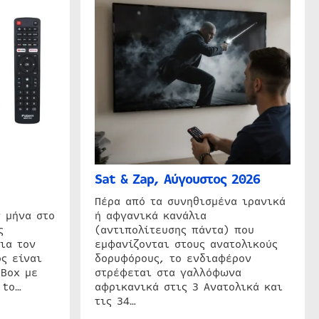
Sat & Zap, Αύγουστος 2026
η
Πέρα από τα συνηθισμένα ιρανικά
 μήνα στο
ή αφγανικά κανάλια
ς
(αντιπολίτευσης πάντα) που
ια τον
εμφανίζονται στους ανατολικούς
ς είναι
δορυφόρους, το ενδιαφέρον
 Box με
στρέφεται στα γαλλόφωνα
 to…
αφρικανικά στις 3 Ανατολικά και
τις 34…