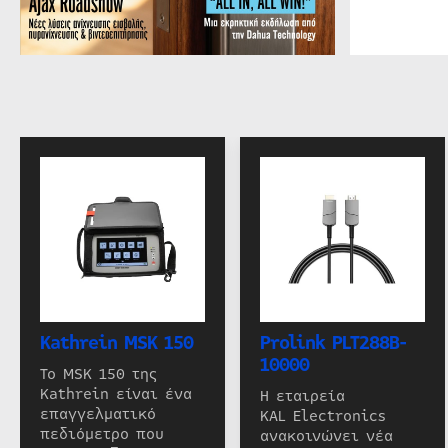
Kathrein MSK 150
Prolink PLT288B-
10000
Το MSK 150 της
Kathrein είναι ένα
Η εταιρεία
επαγγελματικό
KAL Electronics
πεδιόμετρο που
ανακοινώνει νέα