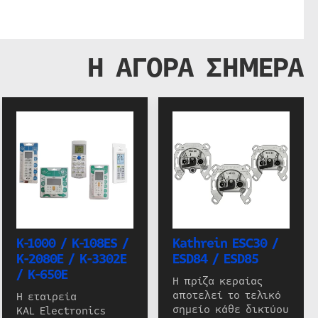
Η ΑΓΟΡΑ ΣΗΜΕΡΑ
K-1000 / K-108ES /
Kathrein ESC30 /
K-2080E / K-3302E
ESD84 / ESD85
/ K-650E
Η πρίζα κεραίας
αποτελεί το τελικό
Η εταιρεία
σημείο κάθε δικτύου
KAL Electronics