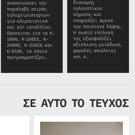
διανομής
ανακοινώνει την
τηλεοπτικού
παραλαβή σειράς
σήματος και
τηλεχειριστηρίων
επηρεάζει άμεσα
για κλιματιστικά
την ποιότητα λήψης.
και air condition.
Η σωστή επιλογή
Πρόκειται για τα K-
της εξασφαλίζει
1000, K-108ES, K-
αξιόπιστη μετάδοση,
2080E, K-3302E και
χαμηλές απώλειες
K-650E, τα οποία
και σ…
προγραμματίζον…
ΣΕ ΑΥΤΟ ΤΟ ΤΕΥΧΟΣ