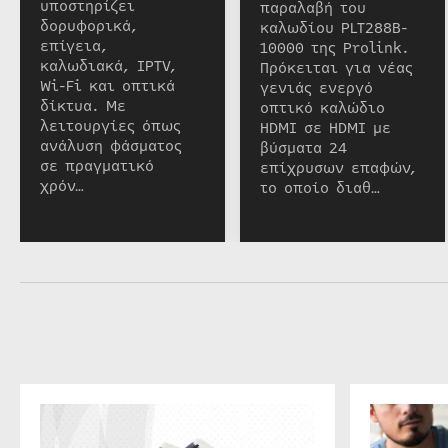
υποστηρίζει
παραλαβή του
δορυφορικά,
καλωδίου PLT288B-
επίγεια,
10000 της Prolink.
καλωδιακά, IPTV,
Πρόκειται για νέας
Wi-Fi και οπτικά
γενιάς ενεργό
δίκτυα. Με
οπτικό καλώδιο
λειτουργίες όπως
HDMI σε HDMI με
ανάλυση φάσματος
βύσματα 24
σε πραγματικό
επίχρυσων επαφών,
χρόν…
το οποίο διαθ…