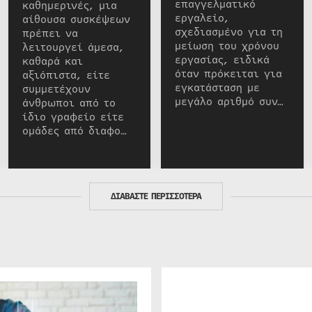
επαγγελματικό
καθημερινές, μια
εργαλείο,
αίθουσα συσκέψεων
σχεδιασμένο για τη
πρέπει να
μείωση του χρόνου
λειτουργεί άμεσα,
εργασίας, ειδικά
καθαρά και
όταν πρόκειται για
αξιόπιστα, είτε
εγκατάσταση με
συμμετέχουν
μεγάλο αριθμό συν…
άνθρωποι από το
ίδιο γραφείο είτε
ομάδες από διαφο…
ΔΙΑΒΑΣΤΕ ΠΕΡΙΣΣΟΤΕΡΑ