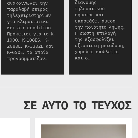
διανομής
ανακοινώνει την
τηλεοπτικού
παραλαβή σειράς
σήματος και
τηλεχειριστηρίων
επηρεάζει άμεσα
για κλιματιστικά
την ποιότητα λήψης.
και air condition.
Η σωστή επιλογή
Πρόκειται για τα K-
της εξασφαλίζει
1000, K-108ES, K-
αξιόπιστη μετάδοση,
2080E, K-3302E και
χαμηλές απώλειες
K-650E, τα οποία
και σ…
προγραμματίζον…
ΣΕ ΑΥΤΟ ΤΟ ΤΕΥΧΟΣ