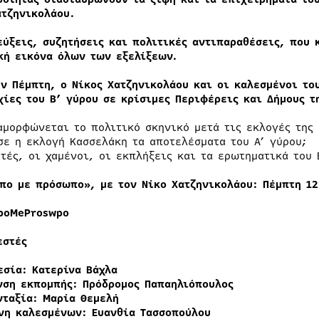
ατζηνικολάου.
εύξεις, συζητήσεις και πολιτικές αντιπαραθέσεις, που 
κή εικόνα όλων των εξελίξεων.
ην Πέμπτη, ο Νίκος Χατζηνικολάου και οι καλεσμένοι το
χίες του Β’ γύρου σε κρίσιμες Περιφέρεις και Δήμους τ
αμορφώνεται το πολιτικό σκηνικό μετά τις εκλογές της 
σε η εκλογή Κασσελάκη τα αποτελέσματα του Α’ γύρου;
ητές, οι χαμένοι, οι εκπλήξεις και τα ερωτηματικά του 
πο με πρόσωπο», με τον Νίκο Χατζηνικολάου: Πέμπτη 12
poMeProswpo
εστές
εσία: Κατερίνα Βάχλα
νση εκπομπής: Πρόδρομος Παπαηλιόπουλος
νταξία: Μαρία Θεμελή
νη καλεσμένων: Ευανθία Τασσοπούλου