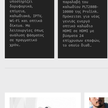
υποστηρίζει
παραλαβή του
δορυφορικά,
καλωδίου PLT288B-
επίγεια,
10000 της Prolink.
καλωδιακά, IPTV,
Πρόκειται για νέας
Wi-Fi και οπτικά
γενιάς ενεργό
δίκτυα. Με
οπτικό καλώδιο
λειτουργίες όπως
HDMI σε HDMI με
ανάλυση φάσματος
βύσματα 24
σε πραγματικό
επίχρυσων επαφών,
χρόν…
το οποίο διαθ…