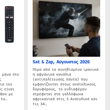
Sat & Zap, Αύγουστος 2026
η
Πέρα από τα συνηθισμένα ιρανικά
 μήνα στο
ή αφγανικά κανάλια
ς
(αντιπολίτευσης πάντα) που
ια τον
εμφανίζονται στους ανατολικούς
ς είναι
δορυφόρους, το ενδιαφέρον
 Box με
στρέφεται στα γαλλόφωνα
 to…
αφρικανικά στις 3 Ανατολικά και
τις 34…