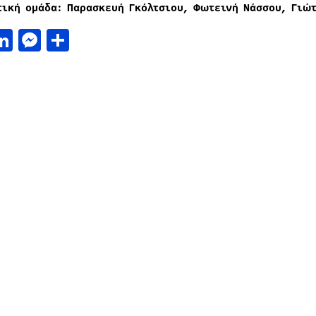
τική ομάδα: Παρασκευή Γκόλτσιου, Φωτεινή Νάσσου, Γιώ
acebook
LinkedIn
Messenger
Μοιραστείτε