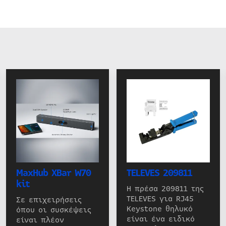
MaxHub XBar W70
TELEVES 209811
kit
Η πρέσα 209811 της
TELEVES για RJ45
Σε επιχειρήσεις
Keystone θηλυκό
όπου οι συσκέψεις
είναι ένα ειδικό
είναι πλέον