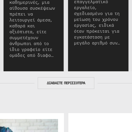
επαγγελματικό
καθημερινές, μια
εργαλείο,
αίθουσα συσκέψεων
σχεδιασμένο για τη
πρέπει να
μείωση του χρόνου
λειτουργεί άμεσα,
εργασίας, ειδικά
καθαρά και
όταν πρόκειται για
αξιόπιστα, είτε
εγκατάσταση με
συμμετέχουν
μεγάλο αριθμό συν…
άνθρωποι από το
ίδιο γραφείο είτε
ομάδες από διαφο…
ΔΙΑΒΑΣΤΕ ΠΕΡΙΣΣΟΤΕΡΑ