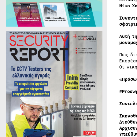
Νίκο Χ
Συνεντ
σφαιρι
Αυτή τ
μονομα
Πώς δι
Επηρέα
Οι νικ
«Πρόσω
#
Prosw
Συντελ
Σκηνοθ
Διεύθυ
Αρχισυ
Υπεύθυ