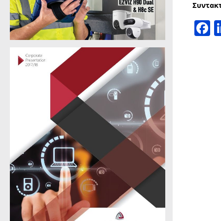
Συντακ
F