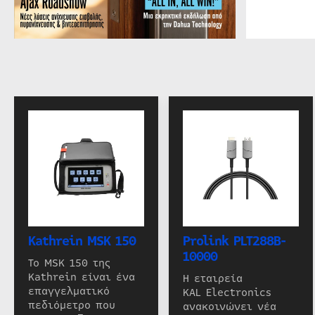
Kathrein MSK 150
Prolink PLT288B-
10000
Το MSK 150 της
Kathrein είναι ένα
Η εταιρεία
επαγγελματικό
KAL Electronics
πεδιόμετρο που
ανακοινώνει νέα