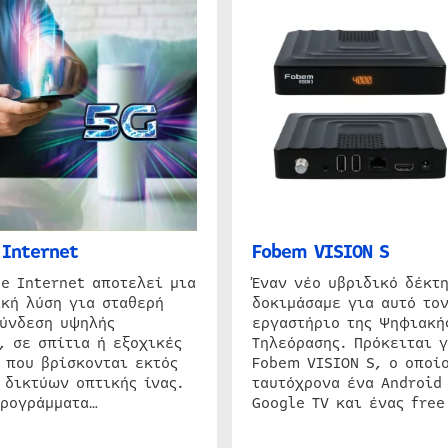
Internet
Fobem VISION S
e Internet αποτελεί μια
Έναν νέο υβριδικό δέκτ
κή λύση για σταθερή
δοκιμάσαμε για αυτό τον
σύνδεση υψηλής
εργαστήριο της Ψηφιακή
, σε σπίτια ή εξοχικές
Τηλεόρασης. Πρόκειται γ
 που βρίσκονται εκτός
Fobem VISION S, ο οποίο
 δικτύων οπτικής ίνας.
ταυτόχρονα ένα Android
προγράμματα…
Google TV και ένας free