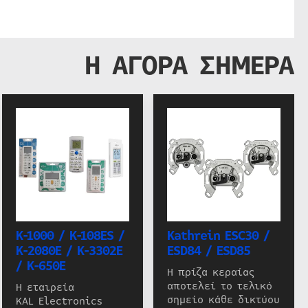
Η ΑΓΟΡΑ ΣΗΜΕΡΑ
K-1000 / K-108ES /
Kathrein ESC30 /
K-2080E / K-3302E
ESD84 / ESD85
/ K-650E
Η πρίζα κεραίας
αποτελεί το τελικό
Η εταιρεία
σημείο κάθε δικτύου
KAL Electronics