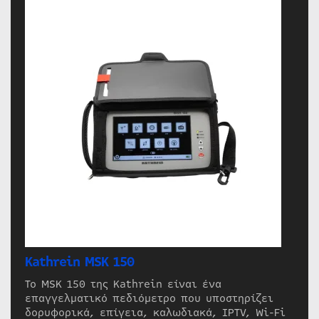
Kathrein MSK 150
Το MSK 150 της Kathrein είναι ένα
επαγγελματικό πεδιόμετρο που υποστηρίζει
δορυφορικά, επίγεια, καλωδιακά, IPTV, Wi-Fi