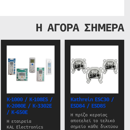
Η ΑΓΟΡΑ ΣΗΜΕΡΑ
K-1000 / K-108ES /
Kathrein ESC30 /
K-2080E / K-3302E
ESD84 / ESD85
/ K-650E
Η πρίζα κεραίας
αποτελεί το τελικό
Η εταιρεία
σημείο κάθε δικτύου
KAL Electronics