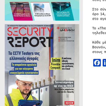
Στο σύ
όρο 14
στο αγ
Το «Th
τηλεθε
Κάθε μ
Βουνό»
στους 
F