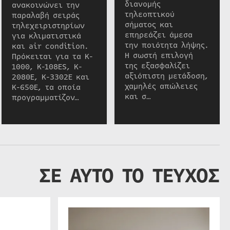
διανομής
ανακοινώνει την
τηλεοπτικού
παραλαβή σειράς
σήματος και
τηλεχειριστηρίων
επηρεάζει άμεσα
για κλιματιστικά
την ποιότητα λήψης.
και air condition.
Η σωστή επιλογή
Πρόκειται για τα K-
της εξασφαλίζει
1000, K-108ES, K-
αξιόπιστη μετάδοση,
2080E, K-3302E και
χαμηλές απώλειες
K-650E, τα οποία
και σ…
προγραμματίζον…
ΣΕ ΑΥΤΟ ΤΟ ΤΕΥΧΟΣ