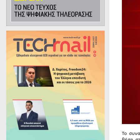
Το συν
θέση σ