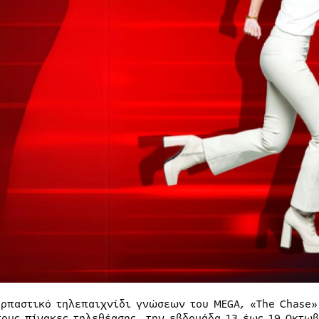
αρπαστικό τηλεπαιχνίδι γνώσεων του MEGA, «The Chase»
τους πίνακες τηλεθέασης, την εβδομάδα 13 έως 19 Οκτωβ