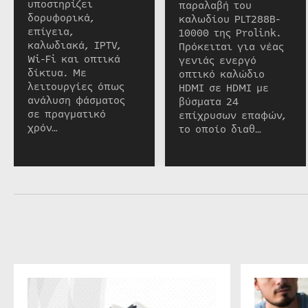
υποστηρίζει
παραλαβή του
δορυφορικά,
καλωδίου PLT288B-
επίγεια,
10000 της Prolink.
καλωδιακά, IPTV,
Πρόκειται για νέας
Wi-Fi και οπτικά
γενιάς ενεργό
δίκτυα. Με
οπτικό καλώδιο
λειτουργίες όπως
HDMI σε HDMI με
ανάλυση φάσματος
βύσματα 24
σε πραγματικό
επίχρυσων επαφών,
χρόν…
το οποίο διαθ…