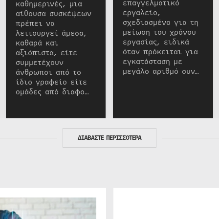
επαγγελματικό
καθημερινές, μια
εργαλείο,
αίθουσα συσκέψεων
σχεδιασμένο για τη
πρέπει να
μείωση του χρόνου
λειτουργεί άμεσα,
εργασίας, ειδικά
καθαρά και
όταν πρόκειται για
αξιόπιστα, είτε
εγκατάσταση με
συμμετέχουν
μεγάλο αριθμό συν…
άνθρωποι από το
ίδιο γραφείο είτε
ομάδες από διαφο…
ΔΙΑΒΑΣΤΕ ΠΕΡΙΣΣΟΤΕΡΑ