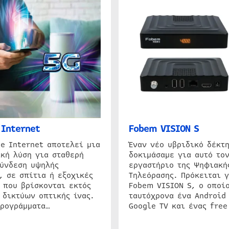
Internet
Fobem VISION S
e Internet αποτελεί μια
Έναν νέο υβριδικό δέκτ
κή λύση για σταθερή
δοκιμάσαμε για αυτό τον
σύνδεση υψηλής
εργαστήριο της Ψηφιακή
, σε σπίτια ή εξοχικές
Τηλεόρασης. Πρόκειται γ
 που βρίσκονται εκτός
Fobem VISION S, ο οποίο
 δικτύων οπτικής ίνας.
ταυτόχρονα ένα Android
προγράμματα…
Google TV και ένας free