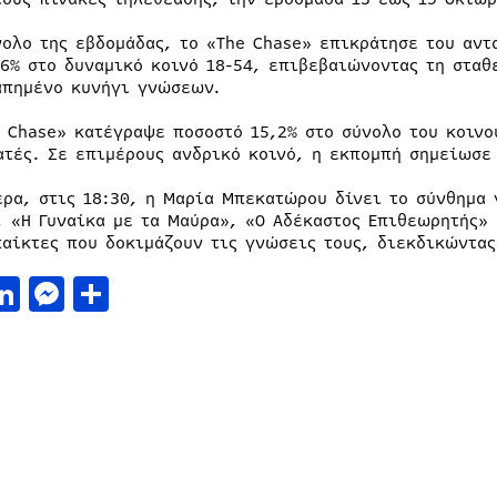
νολο της εβδομάδας, το «The Chase» επικράτησε του αντ
,6% στο δυναμικό κοινό 18-54, επιβεβαιώνοντας τη στα
απημένο κυνήγι γνώσεων.
e Chase» κατέγραψε ποσοστό 15,2% στο σύνολο του κοινο
ατές. Σε επιμέρους ανδρικό κοινό, η εκπομπή σημείωσε
έρα, στις 18:30, η Μαρία Μπεκατώρου δίνει το σύνθημα 
, «Η Γυναίκα με τα Μαύρα», «Ο Αδέκαστος Επιθεωρητής»
παίκτες που δοκιμάζουν τις γνώσεις τους, διεκδικώντα
acebook
LinkedIn
Messenger
Μοιραστείτε