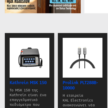
Kathrein MSK 150
Prolink PLT288B-
10000
Το MSK 150 της
Kathrein είναι ένα
Η εταιρεία
επαγγελματικό
KAL Electronics
πεδιόμετρο που
ανακοινώνει νέα