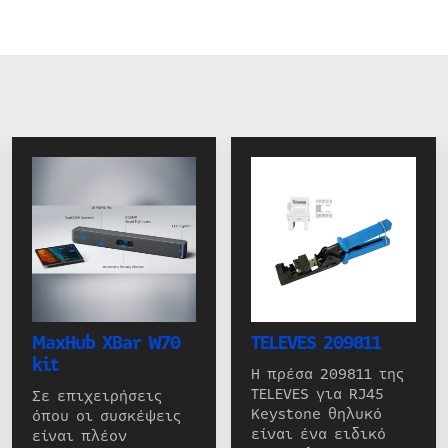
MaxHub XBar W70
TELEVES 209811
kit
Η πρέσα 209811 της
TELEVES για RJ45
Σε επιχειρήσεις
Keystone θηλυκό
όπου οι συσκέψεις
είναι ένα ειδικό
είναι πλέον