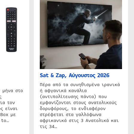
Sat & Zap, Αύγουστος 2026
η
Πέρα από τα συνηθισμένα ιρανικά
 μήνα στο
ή αφγανικά κανάλια
ς
(αντιπολίτευσης πάντα) που
ια τον
εμφανίζονται στους ανατολικούς
ς είναι
δορυφόρους, το ενδιαφέρον
 Box με
στρέφεται στα γαλλόφωνα
 to…
αφρικανικά στις 3 Ανατολικά και
τις 34…