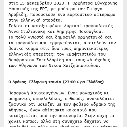
στις 15 Δεκεμβρίου 2023. Η Ορχήστρα Σύγχρονης
Μουσικής της ΕΡΤ, με μαέστρο τον Γιώργο
Αραβίδη, παρουσίασε ένα εορταστικό αφιέρωμα
στην ελληνική οπερέτα.
Σολίστ οι καταξιωμένοι λυρικοί τραγουδιστές
Άννα Στυλιανάκη και Δημήτρης Πακσόγλου.
Τα πολύ γνωστά και δημοφιλή ορχηστρικά και
τα τραγούδια που ερμηνεύονται, αποτελούν τον
βασικό κορμό στις δύο ίσως σημαντικότερες
ελληνικές οπερέτες: τον «Βαφτιστικό» του
Θεόφραστου Σακελλαρίδη και τους «Απάχηδες
των Αθηνών» του Νίκου Χατζηαποστόλου.
Ο Δράκος- Ελληνική ταινία (23:00 ώρα Ελλάδας)
Παραμονή Χριστουγέννων. Ένας μοναχικός κι
ασήμαντος υπαλληλάκος, ο Θωμάς, ανακαλύπτει
ξαφνικά ότι μοιάζει με τον φοβερό «δράκο της
Αθήνας», έναν αδίστακτο κακοποιό που
καταζητείται από την αστυνομία. Στην αρχή τα
χάνει κάπως, αλλά στη συνέχεια δέχεται να
υποδυθεί το ρόλο του «δράκου», και ως τέτοιος