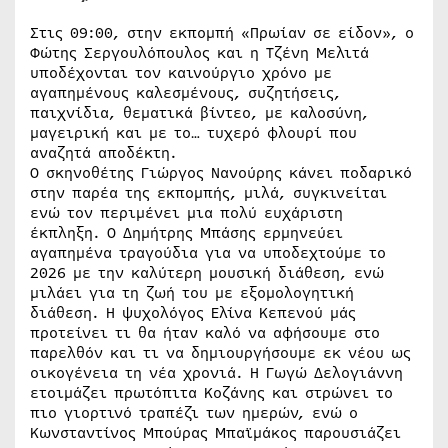
Στις 09:00, στην εκπομπή «Πρωίαν σε είδον», ο
Φώτης Σεργουλόπουλος και η Τζένη Μελιτά
υποδέχονται τον καινούργιο χρόνο με
αγαπημένους καλεσμένους, συζητήσεις,
παιχνίδια, θεματικά βίντεο, με καλοσύνη,
μαγειρική και με το… τυχερό φλουρί που
αναζητά αποδέκτη.
Ο σκηνοθέτης Γιώργος Νανούρης κάνει ποδαρικό
στην παρέα της εκπομπής, μιλά, συγκινείται
ενώ τον περιμένει μια πολύ ευχάριστη
έκπληξη. Ο Δημήτρης Μπάσης ερμηνεύει
αγαπημένα τραγούδια για να υποδεχτούμε το
2026 με την καλύτερη μουσική διάθεση, ενώ
μιλάει για τη ζωή του με εξομολογητική
διάθεση. Η ψυχολόγος Ελίνα Κεπενού μάς
προτείνει τι θα ήταν καλό να αφήσουμε στο
παρελθόν και τι να δημιουργήσουμε εκ νέου ως
οικογένεια τη νέα χρονιά. Η Γωγώ Δελογιάννη
ετοιμάζει πρωτόπιτα Κοζάνης και στρώνει το
πιο γιορτινό τραπέζι των ημερών, ενώ ο
Κωνσταντίνος Μπούρας Μπαϊμάκος παρουσιάζει