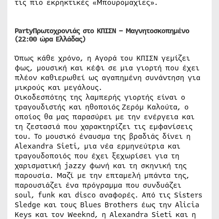
τις πιο εκρηκτικές «Μπουρομαχίες».
Party
Πρωτοχρονιάς στο ΚΠΙΣΝ – Μαγνητοσκοπημένο
(22:00 ώρα Ελλάδας)
Όπως κάθε χρόνο, η Αγορά του ΚΠΙΣΝ γεμίζει
φως, μουσική και κέφι σε μια γιορτή που έχει
πλέον καθιερωθεί ως αγαπημένη συνάντηση για
μικρούς και μεγάλους.
Οικοδεσπότης της λαμπερής γιορτής είναι ο
τραγουδιστής και ηθοποιός Ζερόμ Καλούτα, ο
οποίος θα μας παρασύρει με την ενέργεια και
τη ζεστασιά που χαρακτηρίζει τις εμφανίσεις
του. Το μουσικό έναυσμα της βραδιάς δίνει η
Alexandra Sieti, μια νέα ερμηνεύτρια και
τραγουδοποιός που έχει ξεχωρίσει για τη
χαρισματική jazzy φωνή και τη σκηνική της
παρουσία. Μαζί με την επταμελή μπάντα της,
παρουσιάζει ένα πρόγραμμα που συνδυάζει
soul, funk και disco αναφορές. Από τις Sisters
Sledge και τους Blues Brothers έως την Alicia
Keys και τον Weeknd, η Alexandra Sieti και η