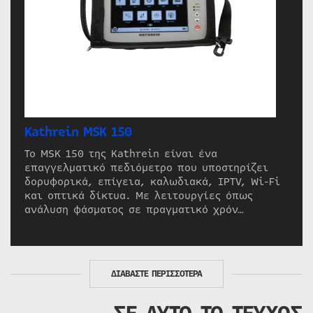
Kathrein MSK 150
Το MSK 150 της Kathrein είναι ένα
επαγγελματικό πεδιόμετρο που υποστηρίζει
δορυφορικά, επίγεια, καλωδιακά, IPTV, Wi-Fi
και οπτικά δίκτυα. Με λειτουργίες όπως
ανάλυση φάσματος σε πραγματικό χρόν…
ΔΙΑΒΑΣΤΕ ΠΕΡΙΣΣΟΤΕΡΑ