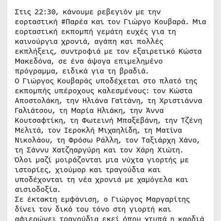
Στις 22:30, κάνουμε ρεβεγιόν με την
εορταστική #Παρέα και τον Γιώργο Κουβαρά. Μια
εορταστική εκπομπή γεμάτη ευχές για τη
καινούργια χρονιά, αγάπη και πολλές
εκπλήξεις, συντροφιά με τον εξαιρετικό Κώστα
Μακεδόνα, σε ένα άψογα επιμελημένο
πρόγραμμα, ειδικά για τη βραδιά.
Ο Γιώργος Κουβαράς υποδέχεται στο πλατό της
εκπομπής υπέροχους καλεσμένους: τον Κώστα
Αποστολάκη, την Ηλιάνα Γαϊτάνη, τη Χριστιάννα
Γαλιάτσου, τη Μαρία Ηλιάκη, την Άννα
Κουτσαφτίκη, τη Φωτεινή Μπαξεβάνη, την Τζένη
Μελιτά, τον Ιεροκλή Μιχαηλίδη, τη Ματίνα
Νικολάου, τη Φρόσω Ράλλη, τον Ταξιάρχη Χάνο,
τη Σάννυ Χατζηαργύρη και τον Χάρη Χιώτη.
Όλοι μαζί μοιράζονται μια νύχτα γιορτής με
ιστορίες, χιούμορ και τραγούδια και
υποδέχονται τη νέα χρονιά με χαμόγελα και
αισιοδοξία.
Σε έκτακτη εμφάνιση, ο Γιώργος Μαργαρίτης
δίνει τον δικό του τόνο στη γιορτή και
αφιερώνει τραγούδια εκεί όπου χτυπά η καρδιά