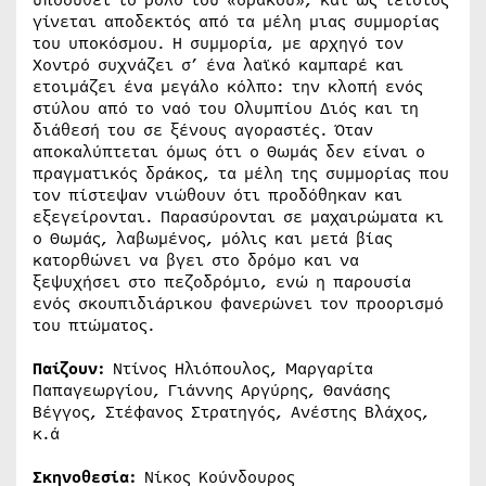
γίνεται αποδεκτός από τα μέλη μιας συμμορίας
του υποκόσμου. Η συμμορία, με αρχηγό τον
Χοντρό συχνάζει σ’ ένα λαϊκό καμπαρέ και
ετοιμάζει ένα μεγάλο κόλπο: την κλοπή ενός
στύλου από το ναό του Ολυμπίου Διός και τη
διάθεσή του σε ξένους αγοραστές. Όταν
αποκαλύπτεται όμως ότι ο Θωμάς δεν είναι ο
πραγματικός δράκος, τα μέλη της συμμορίας που
τον πίστεψαν νιώθουν ότι προδόθηκαν και
εξεγείρονται. Παρασύρονται σε μαχαιρώματα κι
ο Θωμάς, λαβωμένος, μόλις και μετά βίας
κατορθώνει να βγει στο δρόμο και να
ξεψυχήσει στο πεζοδρόμιο, ενώ η παρουσία
ενός σκουπιδιάρικου φανερώνει τον προορισμό
του πτώματος.
Παίζουν:
Ντίνος Ηλιόπουλος, Μαργαρίτα
Παπαγεωργίου, Γιάννης Αργύρης, Θανάσης
Βέγγος, Στέφανος Στρατηγός, Ανέστης Βλάχος,
κ.ά
Σκηνοθεσία:
Νίκος Κούνδουρος