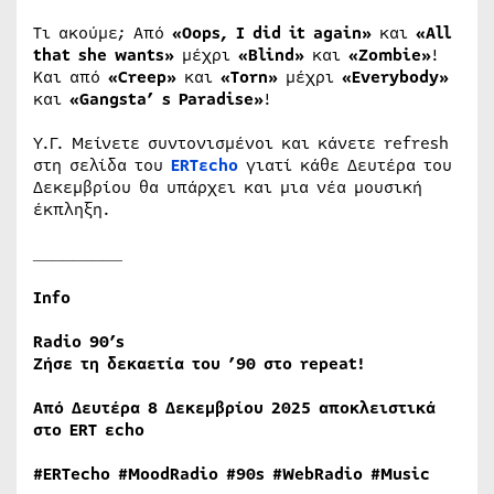
Τι ακούμε; Από
«Oops, I did it again»
και
«All
that she wants»
μέχρι
«Blind»
και
«Zombie»
!
Και από
«Creep»
και
«Torn»
μέχρι
«Everybody»
και
«Gangsta’ s Paradise»
!
Υ.Γ. Μείνετε συντονισμένοι και κάνετε refresh
στη σελίδα του
ERTεcho
γιατί κάθε Δευτέρα του
Δεκεμβρίου θα υπάρχει και μια νέα μουσική
έκπληξη.
_________
Info
Radio
90’
s
Ζήσε τη δεκαετία του ’90 στο repeat!
Από Δευτέρα 8 Δεκεμβρίου 2025 αποκλειστικά
στο
ERT
ε
cho
#ERTecho #MoodRadio #90s #WebRadio #Music