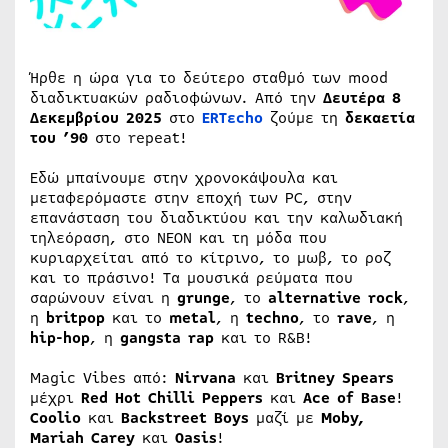
Ήρθε η ώρα για το δεύτερο σταθμό των mood
διαδικτυακών ραδιοφώνων. Από την
Δευτέρα 8
Δεκεμβρίου 2025
στο
ERTεcho
ζούμε τη
δεκαετία
του ’90
στο repeat!
Εδώ μπαίνουμε στην χρονοκάψουλα και
μεταφερόμαστε στην εποχή των PC, στην
επανάσταση του διαδικτύου και την καλωδιακή
τηλεόραση, στο ΝΕΟΝ και τη μόδα που
κυριαρχείται από το κίτρινο, το μωβ, το ροζ
και το πράσινο! Τα μουσικά ρεύματα που
σαρώνουν είναι η
grunge
, το
alternative rock
,
η
britpop
και το
metal
, η
techno
, το
rave
, η
hip-hop
, η
gangsta rap
και το R&B!
Magic Vibes από:
Nirvana
και
Britney Spears
μέχρι
Red Hot Chilli Peppers
και
Ace of Base
!
Coolio
και
Backstreet Boys
μαζί με
Moby,
Mariah Carey
και
Oasis
!