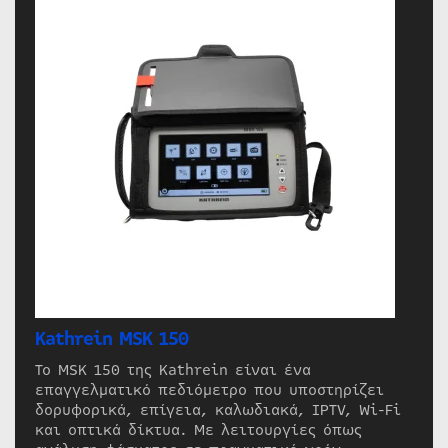
Kathrein MSK 150
Το MSK 150 της Kathrein είναι ένα
επαγγελματικό πεδιόμετρο που υποστηρίζει
δορυφορικά, επίγεια, καλωδιακά, IPTV, Wi-Fi
και οπτικά δίκτυα. Με λειτουργίες όπως