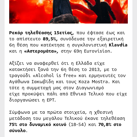
Ρεκόρ τηλεθέασης 15ετίας,
που έφτασε έως και
το απίστευτο
89,5%,
συνόδευσε την εξαιρετική
6η θέση που κατέκτησε η συγκλονιστική
Klavdia
και η
«Αστερομάτα»,
στην 69η Eurovision.
Αξίζει να αναφερθεί ότι η Ελλάδα είχε
κατακτήσει ξανά την 6η θέση το 2013, με το
τραγούδι «Αlcohol is free» και ερμηνευτές τον
Αγάθωνα Ιακωβίδη και τους Koza Μostra. Και
τότε η συμμετοχή μας στον Διαγωνισμό
είχε προκύψει πάλι από Εθνικό Τελικό που είχε
διοργανώσει η ΕΡΤ.
Σύμφωνα με τα πρώτα στοιχεία, η χθεσινή
μετάδοση του μεγάλου Τελικού έκανε τηλεθέαση
75% στο δυναμικό κοινό
(18-54) και
70,8% στο
σύνολο
.