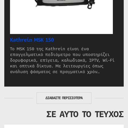
Kathrein MSK 150
Το MSK 150 της Kathrein είναι ένα
επαγγελματικό πεδιόμετρο που υποστηρίζει
δορυφορικά, επίγεια, καλωδιακά, IPTV, Wi-Fi
και οπτικά δίκτυα. Με λειτουργίες όπως
ανάλυση φάσματος σε πραγματικό χρόν…
ΔΙΑΒΑΣΤΕ ΠΕΡΙΣΣΟΤΕΡΑ
ΣΕ ΑΥΤΟ ΤΟ ΤΕΥΧΟΣ