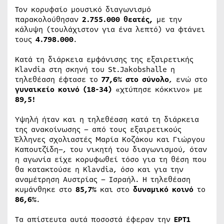
Τον κορυφαίο μουσικό διαγωνισμό
παρακολούθησαν
2.755.000 θεατές,
με την
κάλυψη (τουλάχιστον για ένα λεπτό) να φτάνει
τους
4.798.000
.
Κατά τη διάρκεια εμφάνισης της εξαιρετικής
Klavdia στη σκηνή του St.Jakobshalle η
τηλεθέαση έφτασε το
77,6% στο σύνολο
, ενώ στο
γυναικείο κοινό (18-34)
«χτύπησε κόκκινο» με
89,5!
Υψηλή ήταν και η τηλεθέαση κατά τη διάρκεια
της ανακοίνωσης – από τους εξαιρετικούς
Έλληνες σχολιαστές Μαρία Κοζάκου και Γιώργου
Καπουτζίδη–, του νικητή του διαγωνισμού, όταν
η αγωνία είχε κορυφωθεί τόσο για τη θέση που
θα κατακτούσε η Klavdia, όσο και για την
αναμέτρηση Αυστρίας – Ισραήλ. Η τηλεθέαση
κυμάνθηκε στο
85,7%
και στο
δυναμικό κοινό
το
86,6%
.
Τα απίστευτα αυτά ποσοστά έφεραν την
ΕΡΤ1