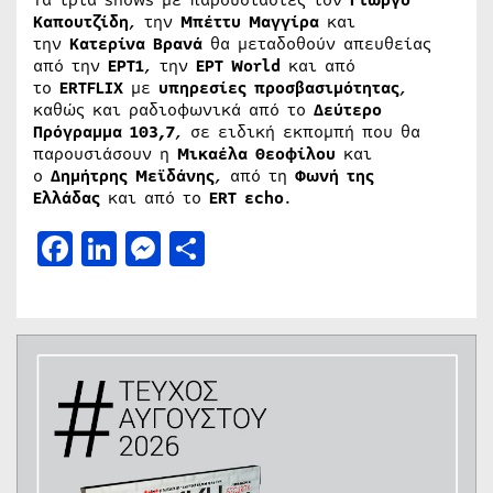
Καπουτζίδη
, την
Μπέττυ Μαγγίρα
και
την
Κατερίνα Βρανά
θα μεταδοθούν απευθείας
από την
ΕΡΤ1
, την
ΕΡΤ World
και από
το
ERTFLIX
με
υπηρεσίες προσβασιμότητας
,
καθώς και ραδιοφωνικά από το
Δεύτερο
Πρόγραμμα 103,7
, σε ειδική εκπομπή που θα
παρουσιάσουν η
Μικαέλα Θεοφίλου
και
ο
Δημήτρης Μεϊδάνης
, από τη
Φωνή της
Ελλάδας
και από το
ERT εcho
.
Facebook
LinkedIn
Messenger
Μοιραστείτε