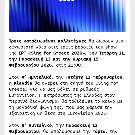
Τρεις καταξιωμένοι καλλιτέχνες
θα δώσουν μια
ξεχωριστή νότα στις τρεις βραδιές του show
της
ΕΡΤ «Sing for Greece 2026»,
την
Τετάρτη 11,
την Παρασκευή 13 και την Κυριακή 15
Φεβρουαρίου 2026
, στις
21:00
.
Στον
Α’ Ημιτελικό
, την
Τετάρτη 11 Φεβρουαρίου
,
η
Klavdia
θα ανέβει στη σκηνή του «Sing for
Greece» για να μας βάλει σε ρυθμούς
Eurovision. Η εκπρόσωπος της Ελλάδας στον
περσινό διαγωνισμό, θα ταξιδέψει το κοινό με
τη μοναδική φωνή της, που μας χάρισε την
εξαιρετική 6η θέση στη Eurovision 2025.
Στον
Β’ Ημιτελικό
, την
Παρασκευή 13
Φεβρουαρίου
, θα απολαύσουμε την
Τάμτα
, την