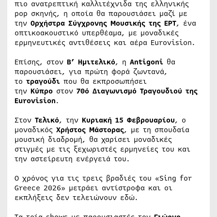
πιο ανατρεπτική καλλιτέχνιδα της ελληνικής
pop σκηνής, η οποία θα παρουσιάσει μαζί με
την
Ορχήστρα Σύγχρονης Μουσικής της ΕΡΤ
, ένα
οπτικοακουστικό υπερθέαμα, με μοναδικές
ερμηνευτικές αντιθέσεις και αέρα Εurovision.
Επίσης, στον
Β’ Ημιτελικό
, η
Antigoni
θα
παρουσιάσει, για πρώτη φορά ζωντανά,
το
τραγούδι
που θα εκπροσωπήσει
την
Κύπρο
στον
70ό Διαγωνισμό Τραγουδιού της
Eurovision
.
Στον
Τελικό
, την
Κυριακή 15 Φεβρουαρίου
, ο
μοναδικός
Χρήστος Μάστορας
, με τη σπουδαία
μουσική διαδρομή, θα χαρίσει μοναδικές
στιγμές με τις ξεχωριστές ερμηνείες του και
την αστείρευτη ενέργειά του.
Ο χρόνος για τις τρεις βραδιές του «Sing for
Greece 2026» μετράει αντίστροφα και οι
εκπλήξεις δεν τελειώνουν εδώ.
Τα τρία shows με παρουσιαστές τον
Γιώργο