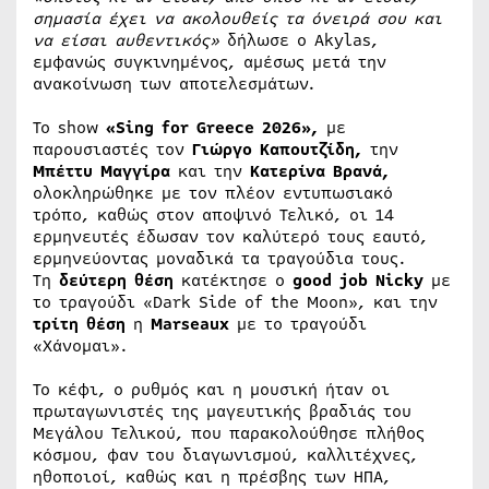
σημασία έχει να ακολουθείς τα όνειρά σου και
να είσαι αυθεντικός»
δήλωσε ο Akylas,
εμφανώς συγκινημένος, αμέσως μετά την
ανακοίνωση των αποτελεσμάτων.
Το show
«Sing for Greece 2026»,
με
παρουσιαστές τον
Γιώργο Καπουτζίδη,
την
Μπέττυ Μαγγίρα
και την
Κατερίνα Βρανά,
ολοκληρώθηκε με τον πλέον εντυπωσιακό
τρόπο, καθώς στον αποψινό Τελικό, οι 14
ερμηνευτές έδωσαν τον καλύτερό τους εαυτό,
ερμηνεύοντας μοναδικά τα τραγούδια τους.
Τη
δεύτερη θέση
κατέκτησε ο
good job Nicky
με
το τραγούδι «Dark Side of the Moon», και την
τρίτη θέση
η
Marseaux
με το τραγούδι
«Χάνομαι».
Το κέφι, ο ρυθμός και η μουσική ήταν οι
πρωταγωνιστές της μαγευτικής βραδιάς του
Μεγάλου Τελικού, που παρακολούθησε πλήθος
κόσμου, φαν του διαγωνισμού, καλλιτέχνες,
ηθοποιοί, καθώς και η πρέσβης των ΗΠΑ,