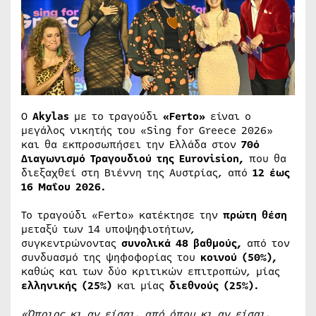
Ο
Akylas
με το τραγούδι
«Ferto»
είναι ο
μεγάλος νικητής του «Sing for Greece 2026»
και θα εκπροσωπήσει την Ελλάδα στον
70ό
Διαγωνισμό Τραγουδιού της Eurovision,
που θα
διεξαχθεί στη Βιέννη της Αυστρίας, από
12 έως
16 Μαΐου 2026.
Το τραγούδι «Ferto» κατέκτησε την
πρώτη θέση
μεταξύ των 14 υποψηφιοτήτων,
συγκεντρώνοντας
συνολικά 48 βαθμούς,
από τον
συνδυασμό της ψηφοφορίας του
κοινού (50%),
καθώς και των δύο κριτικών επιτροπών, μίας
ελληνικής (25%)
και μίας
διεθνούς (25%).
«Όποιος κι αν είσαι, από όπου κι αν είσαι,