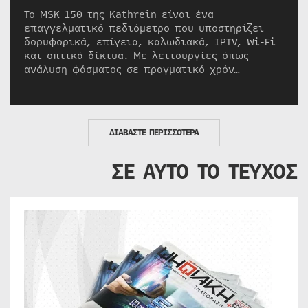
Το MSK 150 της Kathrein είναι ένα
επαγγελματικό πεδιόμετρο που υποστηρίζει
δορυφορικά, επίγεια, καλωδιακά, IPTV, Wi-Fi
και οπτικά δίκτυα. Με λειτουργίες όπως
ανάλυση φάσματος σε πραγματικό χρόν…
ΔΙΑΒΑΣΤΕ ΠΕΡΙΣΣΟΤΕΡΑ
ΣΕ ΑΥΤΟ ΤΟ ΤΕΥΧΟΣ