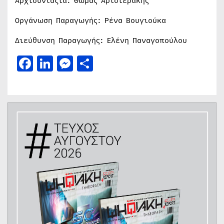
Αρχισυνταξία: Θωμάς Αριστεράκης
Οργάνωση Παραγωγής: Ρένα Βουγιούκα
Διεύθυνση Παραγωγής: Ελένη Παναγοπούλου
Facebook
LinkedIn
Messenger
Μοιραστείτε