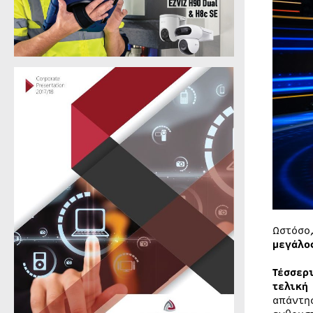
Ωστόσ
μεγάλο
Τέσσερ
τελική
απάντη