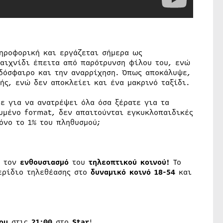
ηροφορική και εργάζεται σήμερα ως
αιχνίδι έπειτα από παρότρυνση φίλου του, ενώ
οδόσφαιρο και την αναρρίχηση. Όπως αποκάλυψε,
ής, ενώ δεν αποκλείει και ένα μακρινό ταξίδι.
ε για να ανατρέψει όλα όσα ξέρατε για τα
υμένο format, δεν απαιτούνται εγκυκλοπαιδικές
όνο το 1% του πληθυσμού;
 τον
ενθουσιασμό
του
τηλεοπτικού κοινού!
Το
ερίδιο τηλεθέασης στο
δυναμικό κοινό
18-54
και
ου
στις
21:00
στο
Star
!