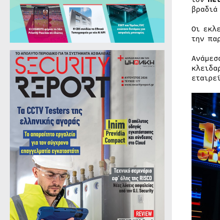
βραδιά
Οι εκλ
την πα
Ανάμεσ
κλειδα
εταιρε