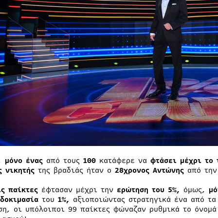
ο,
μόνο ένας
από τους
100
κατάφερε να
φτάσει μέχρι το 
ς νικητής
της βραδιάς ήταν ο
28χρονος Αντώνης
από την
ις παίκτες
έφτασαν μέχρι την
ερώτηση του 5%,
όμως,
μό
 δοκιμασία
του
1%,
αξιοποιώντας στρατηγικά ένα από τα 
ση, οι υπόλοιποι 99 παίκτες φώναζαν ρυθμικά το όνομά