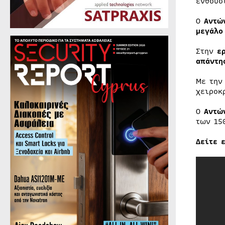
ενθουσ
Ο
Αντώ
μεγάλο
Στην
ε
απάντη
Με την
χειροκ
Ο
Αντώ
των 15
Δείτε 