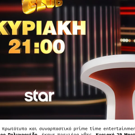
, πρωτότυπο και συναρπαστικό prime time entertainme
τρο Πολυχρονίδη,
έκανε πρεμιέρα χθες,
Κυριακή 29
Μαρ