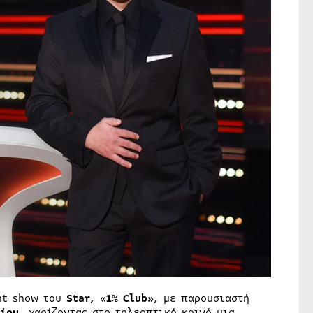
nt show του
Star
, «
1% Club»
, με παρουσιαστή
τίου,
χαρίζοντας στο τηλεοπτικό κοινό μια