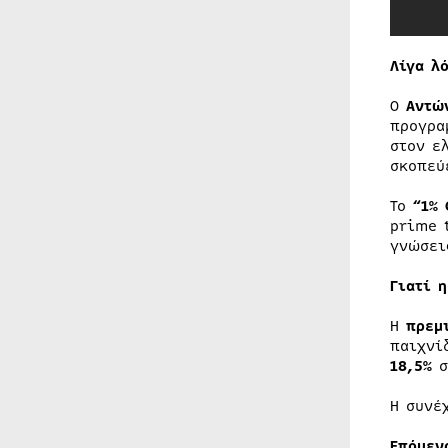
Λίγα λ
Ο
Αντώ
προγρα
στον ε
σκοπεύ
Το
“1% 
prime 
γνώσει
Γιατί 
Η
πρεμ
παιχνί
18,5%
σ
Η συνέ
Επόμεν