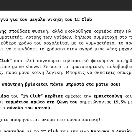
όγια για τον μεγάλο νικητή του 1%
Club
νης
σπούδασε Φυσική, αλλά ακολούθησε καριέρα στην Πλ
μματιστής. Λάτρης των γρίφων, δήλωσε συμμετοχή στο π
λεύθερο χρόνο του ασχολείται με το γυμναστήριο, το π
ει να επενδύσει τα χρήματα στην αγορά μιας νέας μηχαν
Club”
αποτελεί παγκόσμιο τηλεοπτικό φαινόμενο καιήρθ
time game shows! Σε αυτό το πρωτοποριακό, πολυβραβε
ς, παρά μόνο κοινή λογική. Μπορείς να σκεφτείς όπωςμ
η απάντηση βρίσκεται πάντα μπροστά στα μάτια σου!
ιέρα
του
“1% Club” κέρδισε
αμέσως την
εμπιστοσύνη
και
δι
τερμάτισε πρώτο στη ζώνη του
σημειώνοντας
19,5%
μ
το
σύνολο του κοινού.
χεια προμηνύεται ακόμα πιο συναρπαστική!
ο ραντεβού
με το
1%
Club
την επόμενη
Κυριακή 5 Απριλί