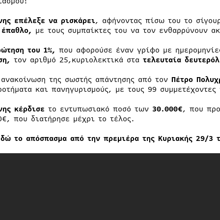
ιασμού!
νης
επέλεξε να ρισκάρει
, αφήνοντας πίσω του το σίγου
 έπαθλο,
με τους συμπαίκτες του να τον ενθαρρύνουν ακ
ρώτηση του 1%,
που αφορούσε έναν γρίφο με ημερομηνίε
ση,
τον αριθμό 25,κυριολεκτικά στα
τελευταία δευτερόλ
 ανακοίνωση της σωστής απάντησης από τον
Πέτρο Πολυχ
ροτήματα και πανηγυρισμούς, με τους 99 συμμετέχοντες 
νης
κέρδισε
το εντυπωσιακό ποσό των
30.000€
, που πρ
0€, που διατήρησε μέχρι το τέλος.
εδώ το απόσπασμα από την πρεμιέρα της Κυριακής 29/3 τ