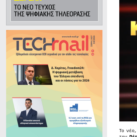
Το νέο
τον
Πέ