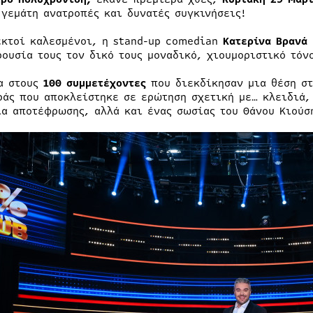
 γεμάτη ανατροπές και δυνατές συγκινήσεις!
εκτοί καλεσμένοι, η stand-up comedian
Κατερίνα Βρανά
ρουσία τους τον δικό τους μοναδικό, χιουμοριστικό τόν
α στους
100 συμμετέχοντες
που διεκδίκησαν μια θέση σ
ράς που αποκλείστηκε σε ερώτηση σχετική με… κλειδιά,
ία αποτέφρωσης, αλλά και ένας σωσίας του Θάνου Κιούσ