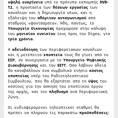
υψηλή ευκρίνεια
υπό το πρότυπο εκπομπής
DVB-
T2
, η προστασία των
θέσεων εργασίας
των
καναλιών και η δημιουργία νέων, και η
εξάλειψη του
αθέμιτου ανταγωνισμού
από
σταθμούς «φαντάσματα». Ήδη, πάντως, το
Υπουργείο Οικονομίας
προχώρησε στην κάλυψη
του
μηνιαίου ενοικίου
τους προς την Digea, για
τρία χρόνια
.
Η
αδειοδότηση
των περιφερειακών καναλιών
και η μετέπειτα
εποπτεία
τους θα γίνει από το
ΕΣΡ
, σε συνεργασία με το
Υπουργείο Ψηφιακής
Διακυβέρνησης
και την
ΕΕΤΤ
. Όσα λάβουν άδεια
θα καταβάλλουν ένα συμβολικό ετήσιο
κόστος
εποπτείας
υπέρ του Ραδιοτηλεοπτικού
Συμβουλίου, που θα εξαρτάται από το
ύψος
του
κόστους για την άσκηση του εποπτικού έργου
της αρχής, και τον
πληθυσμό
ανά Περιφερειακή
Ζώνη.
Οι ενδιαφερόμενοι τηλεοπτικοί σταθμοί θα
πρέπει να πληρούν τις παρακάτω
προϋποθέσεις
: