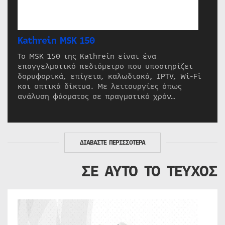
Kathrein MSK 150
Το MSK 150 της Kathrein είναι ένα
επαγγελματικό πεδιόμετρο που υποστηρίζει
δορυφορικά, επίγεια, καλωδιακά, IPTV, Wi-Fi
και οπτικά δίκτυα. Με λειτουργίες όπως
ανάλυση φάσματος σε πραγματικό χρόν…
ΔΙΑΒΑΣΤΕ ΠΕΡΙΣΣΟΤΕΡΑ
ΣΕ ΑΥΤΟ ΤΟ ΤΕΥΧΟΣ