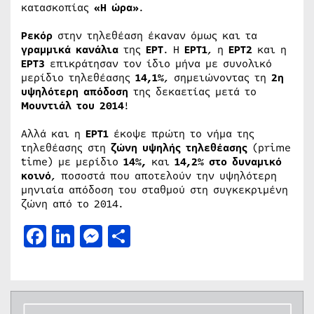
κατασκοπίας
«Η ώρα»
.
Ρεκόρ
στην τηλεθέαση έκαναν όμως και τα
γραμμικά κανάλια
της
ΕΡΤ
. Η
ΕΡΤ1
, η
ΕΡΤ2
και η
ΕΡΤ3
επικράτησαν τον ίδιο μήνα με συνολικό
μερίδιο τηλεθέασης
14,1%
, σημειώνοντας τη
2η
υψηλότερη απόδοση
της δεκαετίας μετά το
Μουντιάλ του 2014
!
Αλλά και η
ΕΡΤ1
έκοψε πρώτη το νήμα της
τηλεθέασης στη
ζώνη υψηλής τηλεθέασης
(prime
time) με μερίδιο
14%,
και
14,2% στο δυναμικό
κοινό
, ποσοστά που αποτελούν την υψηλότερη
μηνιαία απόδοση του σταθμού στη συγκεκριμένη
ζώνη από το 2014.
Facebook
LinkedIn
Messenger
Μοιραστείτε