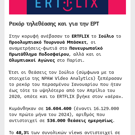
Ρεκόρ τηλεθέασης και για την ΕΡΤ
Στην κορυφή ανέβασαν το
ERTFLIX
το
Ιούλιο
το
Προολυμπιακό Τουρνουά Μπάσκετ
, οι
αναμετρήσεις-φωτιά στο
Πανευρωπαϊκό
Πρωτάθλημα Ποδοσφαίρου
, αλλά και οι
Ολυμπιακοί Αγώνες
στο Παρίσι.
Έτσι οι θεάσεις τον Ιούλιο (σύμφωνα με τα
στοιχεία της NPAW Video Analytics) ξεπέρασαν
το ρεκόρ του περασμένου Ιανουαρίου που ήταν
έως τότε το υψηλότερο από τον Απρίλιο του
2020, οπότε και το ERTFLIX βγήκε στον «αέρα».
Κυμάνθηκαν σε
16.604.400
(έναντι 16.129.000
τον πρώτο μήνα του 2024), αριθμός που
αντιστοιχεί σε
536.000 θεάσεις ημερησίως
.
Το
48,3%
των συνολικών views αντιστοιχεί σε