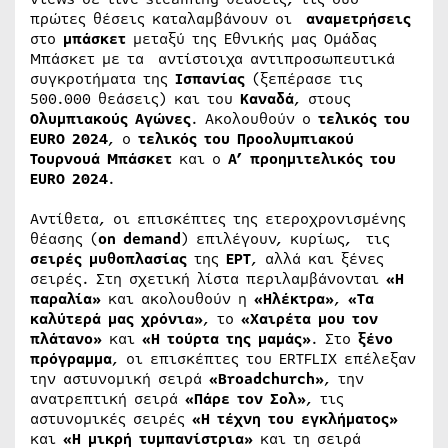
πρώτες θέσεις καταλαμβάνουν οι
αναμετρήσεις
στο
μπάσκετ
μεταξύ της Εθνικής μας Ομάδας
Μπάσκετ με τα αντίστοιχα αντιπροσωπευτικά
συγκροτήματα της
Ισπανίας
(ξεπέρασε τις
500.000 θεάσεις) και του
Καναδά
, στους
Ολυμπιακούς Αγώνες
. Ακολουθούν ο
τελικός του
EURO 2024
, ο
τελικός του Προολυμπιακού
Τουρνουά Μπάσκετ
και ο
Α’ προημιτελικός του
EURO 2024
.
Αντίθετα, οι επισκέπτες της ετεροχρονισμένης
θέασης (
on demand
) επιλέγουν, κυρίως, τις
σειρές μυθοπλασίας
της
ΕΡΤ
, αλλά και ξένες
σειρές. Στη σχετική λίστα περιλαμβάνονται
«Η
παραλία»
και ακολουθούν η
«Ηλέκτρα»
,
«Τα
καλύτερά μας χρόνια»
, το
«Χαιρέτα μου τον
πλάτανο»
και
«Η τούρτα της μαμάς»
. Στο
ξένο
πρόγραμμα
, οι επισκέπτες του ERTFLIX επέλεξαν
την αστυνομική σειρά
«Broadchurch»
, την
ανατρεπτική σειρά
«Πάρε τον Σολ»
, τις
αστυνομικές σειρές
«Η τέχνη του εγκλήματος»
και
«Η μικρή τυμπανίστρια»
και τη σειρά