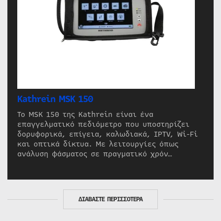
Kathrein MSK 150
Το MSK 150 της Kathrein είναι ένα
επαγγελματικό πεδιόμετρο που υποστηρίζει
δορυφορικά, επίγεια, καλωδιακά, IPTV, Wi-Fi
και οπτικά δίκτυα. Με λειτουργίες όπως
ανάλυση φάσματος σε πραγματικό χρόν…
ΔΙΑΒΑΣΤΕ ΠΕΡΙΣΣΟΤΕΡΑ