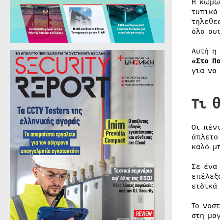
Η κωμω
τυπικά
τηλεθε
όλα αυ
Αυτή η
«Στο Π
για να
Τι 
Οι πέν
άπλετο
καλό μ
Σε ένα
επέλεξ
ειδικά 
Το νοσ
στη μα