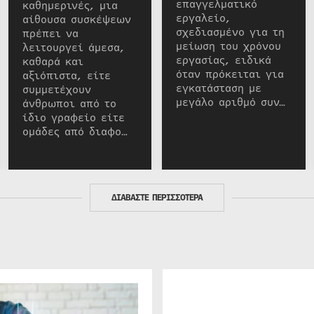
επαγγελματικό
καθημερινές, μια
εργαλείο,
αίθουσα συσκέψεων
σχεδιασμένο για τη
πρέπει να
μείωση του χρόνου
λειτουργεί άμεσα,
εργασίας, ειδικά
καθαρά και
όταν πρόκειται για
αξιόπιστα, είτε
εγκατάσταση με
συμμετέχουν
μεγάλο αριθμό συν…
άνθρωποι από το
ίδιο γραφείο είτε
ομάδες από διαφο…
ΔΙΑΒΑΣΤΕ ΠΕΡΙΣΣΟΤΕΡΑ