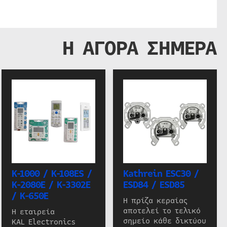
Η ΑΓΟΡΑ ΣΗΜΕΡΑ
K-1000 / K-108ES /
Kathrein ESC30 /
K-2080E / K-3302E
ESD84 / ESD85
/ K-650E
Η πρίζα κεραίας
αποτελεί το τελικό
Η εταιρεία
σημείο κάθε δικτύου
KAL Electronics