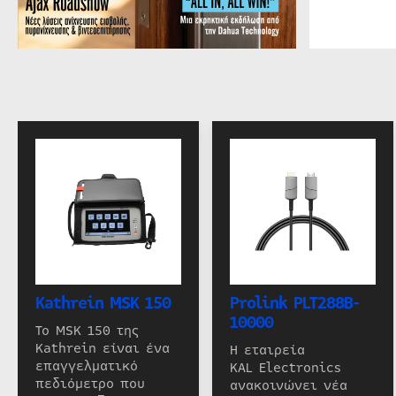
Kathrein MSK 150
Prolink PLT288B-
10000
Το MSK 150 της
Kathrein είναι ένα
Η εταιρεία
επαγγελματικό
KAL Electronics
πεδιόμετρο που
ανακοινώνει νέα