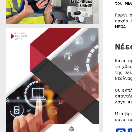
του
ME
Πάρτι 
ορχήστ
MEGA
.
Νέε
Κατά τ
το χθε
της σε
Ντάλια
Οι εκπ
απαντή
λόγο π
Μια βρ
αυτό τ