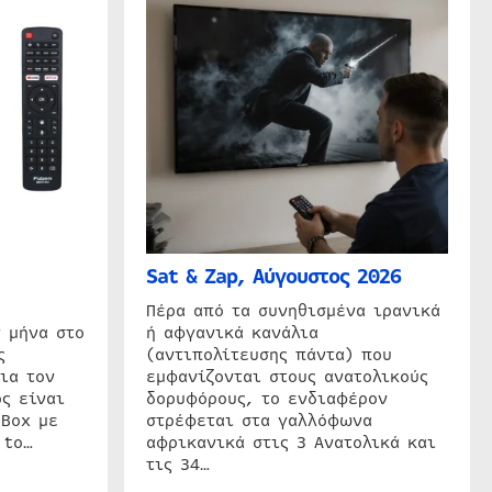
Sat & Zap, Αύγουστος 2026
η
Πέρα από τα συνηθισμένα ιρανικά
 μήνα στο
ή αφγανικά κανάλια
ς
(αντιπολίτευσης πάντα) που
ια τον
εμφανίζονται στους ανατολικούς
ς είναι
δορυφόρους, το ενδιαφέρον
 Box με
στρέφεται στα γαλλόφωνα
 to…
αφρικανικά στις 3 Ανατολικά και
τις 34…