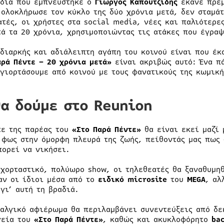
δία που εμπνεύστηκε ο
Γιώργος Καπουτζίδης
έκανε πρεμ
 ολοκλήρωσε τον κύκλο της δύο χρόνια μετά, δεν σταμάτ
ατές, οι χρήστες στα social media, νέες και παλιότερε
τά τα 20 χρόνια, χρησιμοποιώντας τις ατάκες που έγραψ
 διαρκής και αδιάλειπτη αγάπη του κοινού είναι που έ
αρά Πέντε – 20 χρόνια μετά»
είναι ακριβώς αυτό: Ένα π
 γιορτάσουμε από κοινού με τους φανατικούς της κωμική
θα δούμε στο Reunion
τε της παρέας του
«Στο Παρά Πέντε»
θα είναι εκεί μαζί 
 φως στην όμορφη πλευρά της ζωής, πείθοντάς μας πως 
πορεί να νικήσει.
 χορταστικό, πολύωρο show, οι τηλεθεατές θα ξαναθυμηθ
αν οι ίδιοι μέσα από το
ειδικό microsite
του
MEGA
, αλ
γι’ αυτή τη βραδιά.
ταλγικό αφιέρωμα θα περιλαμβάνει συνεντεύξεις από δε
γεία του
«Στο Παρά Πέντε»
, καθώς και ακυκλοφόρητο
ba