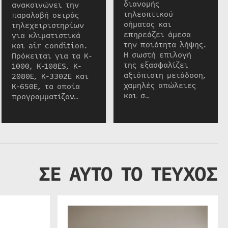
διανομής
ανακοινώνει την
τηλεοπτικού
παραλαβή σειράς
σήματος και
τηλεχειριστηρίων
επηρεάζει άμεσα
για κλιματιστικά
την ποιότητα λήψης.
και air condition.
Η σωστή επιλογή
Πρόκειται για τα K-
της εξασφαλίζει
1000, K-108ES, K-
αξιόπιστη μετάδοση,
2080E, K-3302E και
χαμηλές απώλειες
K-650E, τα οποία
και σ…
προγραμματίζον…
ΣΕ ΑΥΤΟ ΤΟ ΤΕΥΧΟΣ