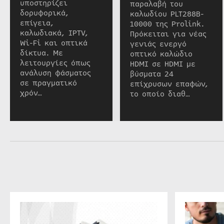
υποστηρίζει
παραλαβή του
δορυφορικά,
καλωδίου PLT288B-
επίγεια,
10000 της Prolink.
καλωδιακά, IPTV,
Πρόκειται για νέας
Wi-Fi και οπτικά
γενιάς ενεργό
δίκτυα. Με
οπτικό καλώδιο
λειτουργίες όπως
HDMI σε HDMI με
ανάλυση φάσματος
βύσματα 24
σε πραγματικό
επίχρυσων επαφών,
χρόν…
το οποίο διαθ…