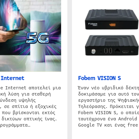
Internet
Fobem VISION S
e Internet αποτελεί μια
Έναν νέο υβριδικό δέκτ
κή λύση για σταθερή
δοκιμάσαμε για αυτό τον
σύνδεση υψηλής
εργαστήριο της Ψηφιακή
, σε σπίτια ή εξοχικές
Τηλεόρασης. Πρόκειται γ
 που βρίσκονται εκτός
Fobem VISION S, ο οποίο
 δικτύων οπτικής ίνας.
ταυτόχρονα ένα Android
προγράμματα…
Google TV και ένας free