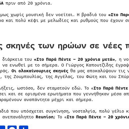
GA
πριν από 20 χρόνια.
όμως χωρίς μουσική δεν νοείται. Η βραδιά του
«Στο Παρ
ρα και πολύ κέφι με μελωδίες και ρυθμούς που έχουν σ
ς σκηνές των ηρώων σε νέες 
η διάρκεια του
«Στο Παρά Πέντε – 20 χρόνια μετά»
, η ν
ς να ενωθεί με το σήμερα. Ο Γιώργος Καπουτζίδης έγραψ
ιράς.
Οι ολοκαίνουριες σκηνές
θα μας αποκαλύψουν τις ν
ς, της Ζουμπουλίας, της Αγγέλας, του Φώτη και του Σπύρ
λήξεις, ωστόσο, δεν σταματούν εδώ. Το «
Στο Παρά Πέντε
σει και σε ορισμένα ερωτήματα που γεννήθηκαν μέσα απ
αραμένουν αναπάντητα μέχρι και σήμερα.
αδιά που υπόσχεται συγκίνηση, νοσταλγία, πολύ γέλιο κ
ο ανεπανάληπτο
Reunion
; Το «
Στο Παρά Πέντε – 20 χρόνι