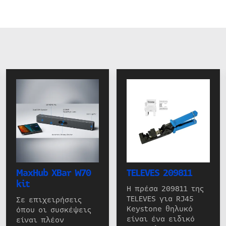
MaxHub XBar W70
TELEVES 209811
kit
Η πρέσα 209811 της
TELEVES για RJ45
Σε επιχειρήσεις
Keystone θηλυκό
όπου οι συσκέψεις
είναι ένα ειδικό
είναι πλέον