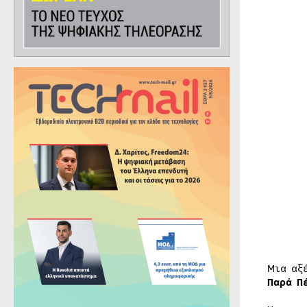
Μια αξ
Παρά Π