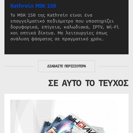
Kathrein MSK 150
Το MSK 150 της Kathrein είναι ένα
επαγγελματικό πεδιόμετρο που υποστηρίζει
δορυφορικά, επίγεια, καλωδιακά, IPTV, Wi-Fi
και οπτικά δίκτυα. Με λειτουργίες όπως
ανάλυση φάσματος σε πραγματικό χρόν…
ΔΙΑΒΑΣΤΕ ΠΕΡΙΣΣΟΤΕΡΑ
ΣΕ ΑΥΤΟ ΤΟ ΤΕΥΧΟΣ