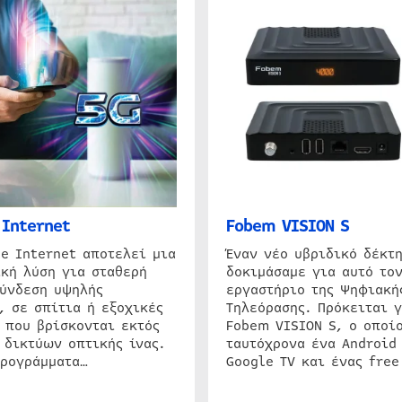
Internet
Fobem VISION S
e Internet αποτελεί μια
Έναν νέο υβριδικό δέκτ
κή λύση για σταθερή
δοκιμάσαμε για αυτό τον
σύνδεση υψηλής
εργαστήριο της Ψηφιακή
, σε σπίτια ή εξοχικές
Τηλεόρασης. Πρόκειται γ
 που βρίσκονται εκτός
Fobem VISION S, ο οποίο
 δικτύων οπτικής ίνας.
ταυτόχρονα ένα Android
προγράμματα…
Google TV και ένας free