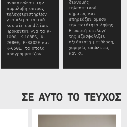
διανομής
ανακοινώνει την
τηλεοπτικού
παραλαβή σειράς
σήματος και
τηλεχειριστηρίων
επηρεάζει άμεσα
για κλιματιστικά
την ποιότητα λήψης.
και air condition.
Η σωστή επιλογή
Πρόκειται για τα K-
της εξασφαλίζει
1000, K-108ES, K-
αξιόπιστη μετάδοση,
2080E, K-3302E και
χαμηλές απώλειες
K-650E, τα οποία
και σ…
προγραμματίζον…
ΣΕ ΑΥΤΟ ΤΟ ΤΕΥΧΟΣ