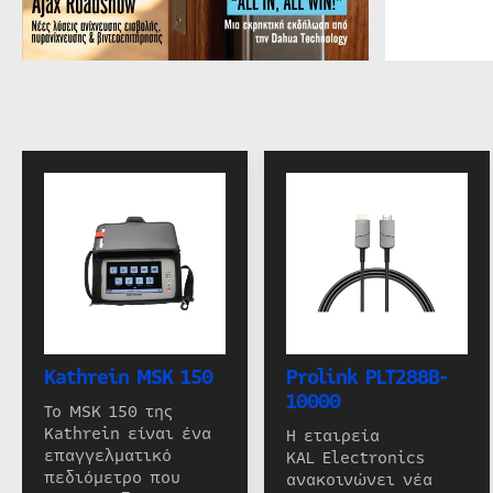
Kathrein MSK 150
Prolink PLT288B-
10000
Το MSK 150 της
Kathrein είναι ένα
Η εταιρεία
επαγγελματικό
KAL Electronics
πεδιόμετρο που
ανακοινώνει νέα