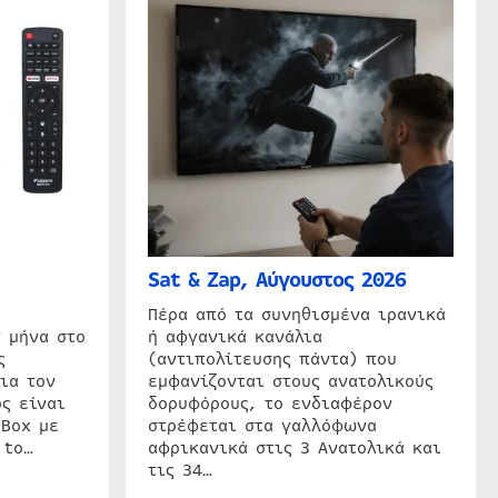
Sat & Zap, Αύγουστος 2026
η
Πέρα από τα συνηθισμένα ιρανικά
 μήνα στο
ή αφγανικά κανάλια
ς
(αντιπολίτευσης πάντα) που
ια τον
εμφανίζονται στους ανατολικούς
ς είναι
δορυφόρους, το ενδιαφέρον
 Box με
στρέφεται στα γαλλόφωνα
 to…
αφρικανικά στις 3 Ανατολικά και
τις 34…