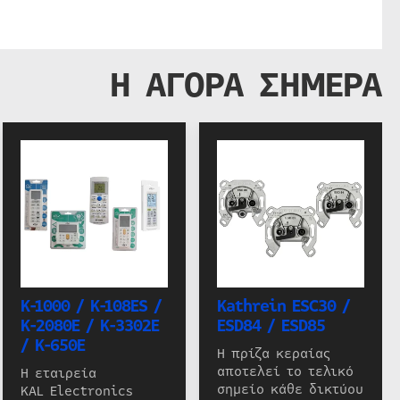
Η ΑΓΟΡΑ ΣΗΜΕΡΑ
K-1000 / K-108ES /
Kathrein ESC30 /
K-2080E / K-3302E
ESD84 / ESD85
/ K-650E
Η πρίζα κεραίας
αποτελεί το τελικό
Η εταιρεία
σημείο κάθε δικτύου
KAL Electronics