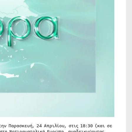
ην Παρασκευή, 24 Απριλίου, στις 18:30 (και σε
 στη Νοτιοανατολική Ευρώπη, αναδεικνύοντας