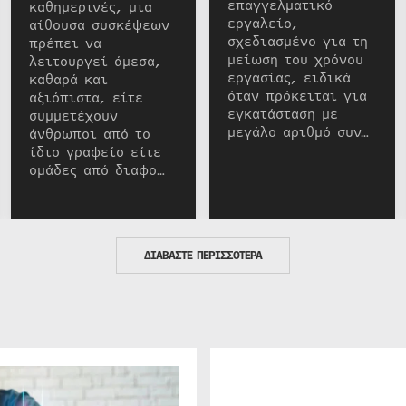
επαγγελματικό
καθημερινές, μια
εργαλείο,
αίθουσα συσκέψεων
σχεδιασμένο για τη
πρέπει να
μείωση του χρόνου
λειτουργεί άμεσα,
εργασίας, ειδικά
καθαρά και
όταν πρόκειται για
αξιόπιστα, είτε
εγκατάσταση με
συμμετέχουν
μεγάλο αριθμό συν…
άνθρωποι από το
ίδιο γραφείο είτε
ομάδες από διαφο…
ΔΙΑΒΑΣΤΕ ΠΕΡΙΣΣΟΤΕΡΑ