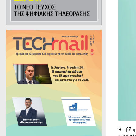
Η εβδο
επανάλ