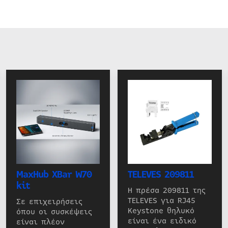
MaxHub XBar W70
TELEVES 209811
kit
Η πρέσα 209811 της
TELEVES για RJ45
Σε επιχειρήσεις
Keystone θηλυκό
όπου οι συσκέψεις
είναι ένα ειδικό
είναι πλέον