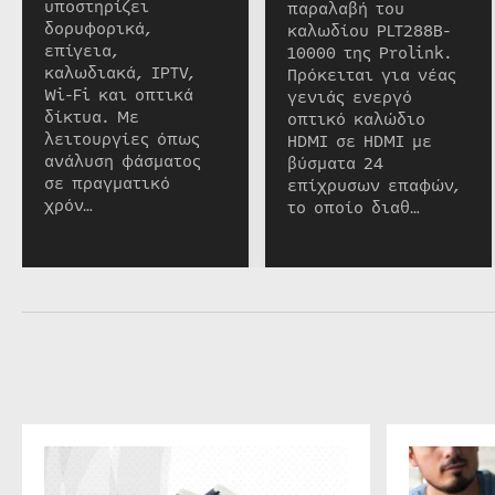
υποστηρίζει
παραλαβή του
δορυφορικά,
καλωδίου PLT288B-
επίγεια,
10000 της Prolink.
καλωδιακά, IPTV,
Πρόκειται για νέας
Wi-Fi και οπτικά
γενιάς ενεργό
δίκτυα. Με
οπτικό καλώδιο
λειτουργίες όπως
HDMI σε HDMI με
ανάλυση φάσματος
βύσματα 24
σε πραγματικό
επίχρυσων επαφών,
χρόν…
το οποίο διαθ…