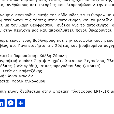
τα, ανθρώπους και ιστορίες που διαμορφώνουν την επικ
ινούριο επεισόδιο αυτής της εβδομάδας τα «Σύνορα» με 
γματεύονται τις τάσεις στην αυτοκίνηση και το μερίδιο
ει με τον Χάρη Θεοφράστου, ειδικό για το αυτοκίνητο, 
ν στην περιοχή μας και αποκαλύπτει ποιοι θεωρούνται 
ουμε τέλος τους Βούλγαρους και την κοινωνία τους μέσα
φίας στο Πανεπιστήμιο της Σόφιας και βραβευμένο συγγ
νταξία-Παρουσίαση: Κάλλη Ζάραλη
ογραφική ομάδα: Σερίφ Μεχμέτ, Χριστίνα Σιγανίδου, Έλε
Πέλπας (Βελιγράδι), Νίκος Φραγκόπουλος (Σκόπια)
: Στέλιος Καφετζάκης
γή: Άννα Μανιάν
εσία: Μαρία Οικονόμου
μπή είναι διαθέσιμη στην ψηφιακή πλατφόρμα ERTFLIX μ
acebook
LinkedIn
Messenger
Μοιραστείτε