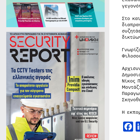
γεγονό
Στο κα
διαπρα
συζητά
δικτύω
Γνωρίζ
Φιλοσο
Αρχισυ
Δημοσι
Νίκος 
Μοντάζ
Παραγω
Σκηνοθ
Η εκπο
F