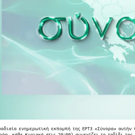
μαδιαία ενημερωτική εκπομπή της ΕΡΤ3 «Σύνορα» αυτήν τ
ηψη, κάθε Κυριακή στις 20:00) συνεχίζει το ταξίδι της