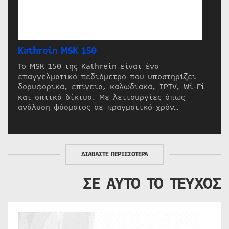
Kathrein MSK 150
Το MSK 150 της Kathrein είναι ένα
επαγγελματικό πεδιόμετρο που υποστηρίζει
δορυφορικά, επίγεια, καλωδιακά, IPTV, Wi-Fi
και οπτικά δίκτυα. Με λειτουργίες όπως
ανάλυση φάσματος σε πραγματικό χρόν…
ΔΙΑΒΑΣΤΕ ΠΕΡΙΣΣΟΤΕΡΑ
ΣΕ ΑΥΤΟ ΤΟ ΤΕΥΧΟΣ