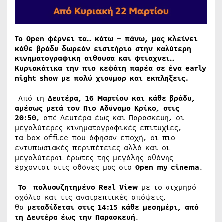
Το
Open
φέρνει τα… κάτω – πάνω, μας κλείνει
κάθε βράδυ δωρεάν εισιτήριο στην καλύτερη
κινηματογραφική αίθουσα και φτιάχνει…
Κυριακάτικα την πιο κεφάτη παρέα σε ένα
early
night show
με πολύ χιούμορ και εκπλήξεις.
Από τη
Δευτέρα, 16 Μαρτίου και κάθε βράδυ,
αμέσως μετά τον Πιο Αδύναμο Κρίκο, στις
20:50
, από Δευτέρα έως και Παρασκευή, οι
μεγαλύτερες κινηματογραφικές επιτυχίες,
τα box office που άφησαν εποχή, οι πιο
εντυπωσιακές περιπέτειες αλλά και οι
μεγαλύτεροι έρωτες της μεγάλης οθόνης
έρχονται στις οθόνες μας στο
Open my cinema
.
Το πολυσυζητημένο
Real View
με το αιχμηρό
σχόλιο και τις ανατρεπτικές απόψεις,
θα
μεταδίδεται στις 14:15 κάθε μεσημέρι, από
τη Δευτέρα έως την Παρασκευή
.