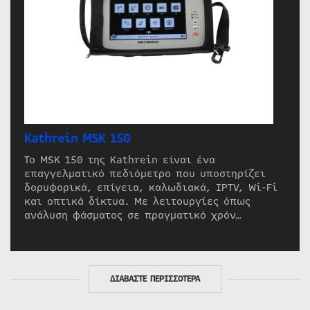
Kathrein MSK 150
Το MSK 150 της Kathrein είναι ένα
επαγγελματικό πεδιόμετρο που υποστηρίζει
δορυφορικά, επίγεια, καλωδιακά, IPTV, Wi-Fi
και οπτικά δίκτυα. Με λειτουργίες όπως
ανάλυση φάσματος σε πραγματικό χρόν…
ΔΙΑΒΑΣΤΕ ΠΕΡΙΣΣΟΤΕΡΑ