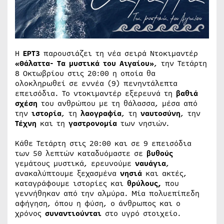
Η
ΕΡΤ3
παρουσιάζει τη νέα σειρά Ντοκιμαντέρ
«Θάλαττα- Τα μυστικά του Αιγαίου»
, την Τετάρτη
8 Οκτωβρίου στις 20:00 η οποία θα
ολοκληρωθεί σε εννέα (9) πενηντάλεπτα
επεισόδια. Το ντοκιμαντέρ εξερευνά τη
βαθιά
σχέση
του ανθρώπου με τη θάλασσα, μέσα από
την
ιστορία
, τη
λαογραφία
, τη
ναυτοσύνη
, την
Τέχνη
και τη
γαστρονομία
των νησιών.
Κάθε Τετάρτη στις 20:00 και σε 9 επεισόδια
των 50 λεπτών καταδυόμαστε σε
βυθούς
γεμάτους μυστικά, ερευνούμε
ναυάγια
,
ανακαλύπτουμε ξεχασμένα
νησιά
και ακτές,
καταγράφουμε ιστορίες και
θρύλους,
που
γεννήθηκαν από την αλμύρα. Μία πολυεπίπεδη
αφήγηση, όπου η φύση, ο άνθρωπος και ο
χρόνος
συναντιούνται
στο υγρό στοιχείο.