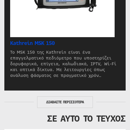
Kathrein MSK 150
Το MSK 150 της Kathrein είναι ένα
επαγγελματικό πεδιόμετρο που υποστηρίζει
δορυφορικά, επίγεια, καλωδιακά, IPTV, Wi-Fi
και οπτικά δίκτυα. Με λειτουργίες όπως
ανάλυση φάσματος σε πραγματικό χρόν…
ΔΙΑΒΑΣΤΕ ΠΕΡΙΣΣΟΤΕΡΑ
ΣΕ ΑΥΤΟ ΤΟ ΤΕΥΧΟΣ