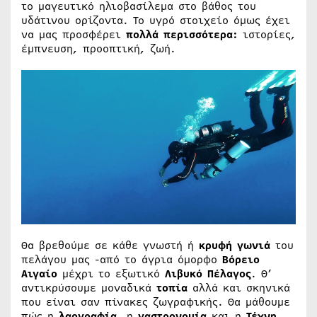
το μαγευτικό ηλιοβασίλεμα στο βάθος του
υδάτινου ορίζοντα. Το υγρό στοιχείο όμως έχει
να μας προσφέρει
πολλά περισσότερα:
ιστορίες,
έμπνευση, προοπτική, ζωή.
Θα βρεθούμε σε κάθε γνωστή ή
κρυφή γωνιά
του
πελάγου μας -από το άγρια όμορφο
Βόρειο
Αιγαίο
μέχρι το εξωτικό
Λιβυκό Πέλαγος
. Θ’
αντικρύσουμε μοναδικά
τοπία
αλλά και σκηνικά
που είναι σαν πίνακες ζωγραφικής. Θα μάθουμε
πώς η
λαογραφία
, η
γαστρονομία
και η
Τέχνη