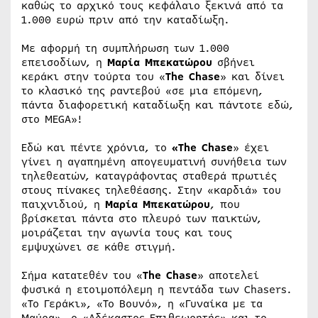
καθώς το αρχικό τους κεφάλαιο ξεκινά από τα
1.000 ευρώ πριν από την καταδίωξη.
Με αφορμή τη συμπλήρωση των 1.000
επεισοδίων, η
Μαρία Μπεκατώρου
σβήνει
κεράκι στην τούρτα του «
The Chase
» και δίνει
το κλασικό της ραντεβού «σε μια επόμενη,
πάντα διαφορετική καταδίωξη και πάντοτε εδώ,
στο MEGA»!
Εδώ και πέντε χρόνια, το
«The Chase
» έχει
γίνει η αγαπημένη απογευματινή συνήθεια των
τηλεθεατών, καταγράφοντας σταθερά πρωτιές
στους πίνακες τηλεθέασης. Στην «καρδιά» του
παιχνιδιού, η
Μαρία Μπεκατώρου
, που
βρίσκεται πάντα στο πλευρό των παικτών,
μοιράζεται την αγωνία τους και τους
εμψυχώνει σε κάθε στιγμή.
Σήμα κατατεθέν του «
The Chase
» αποτελεί
φυσικά η ετοιμοπόλεμη η πεντάδα των Chasers.
«Το Γεράκι», «Το Βουνό», η «Γυναίκα με τα
Μαύρα», ο «Αδέκαστος Επιθεωρητής» και το