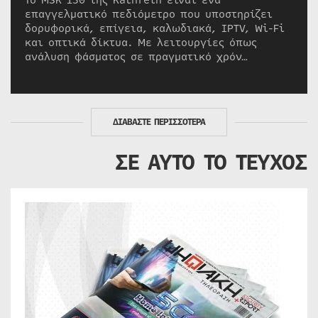
Το MSK 150 της Kathrein είναι ένα
επαγγελματικό πεδιόμετρο που υποστηρίζει
δορυφορικά, επίγεια, καλωδιακά, IPTV, Wi-Fi
και οπτικά δίκτυα. Με λειτουργίες όπως
ανάλυση φάσματος σε πραγματικό χρόν…
ΔΙΑΒΑΣΤΕ ΠΕΡΙΣΣΟΤΕΡΑ
ΣΕ ΑΥΤΟ ΤΟ ΤΕΥΧΟΣ