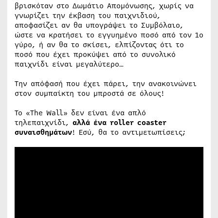
βρισκόταν στο Δωμάτιο Απομόνωσης, χωρίς να
γνωρίζει την έκβαση του παιχνιδιού,
αποφασίζει αν θα υπογράψει το Συμβόλαιο,
ώστε να κρατήσει το εγγυημένο ποσό από τον 1ο
γύρο, ή αν θα το σκίσει, ελπίζοντας ότι το
ποσό που έχει προκύψει από το συνολικό
παιχνίδι είναι μεγαλύτερο…
Την απόφασή που έχει πάρει, την ανακοινώνει
στον συμπαίκτη του μπροστά σε όλους!
Το «The Wall» δεν είναι ένα απλό
τηλεπαιχνίδι,
αλλά ένα roller coaster
συναισθημάτων
! Εσύ, θα το αντιμετωπίσεις;