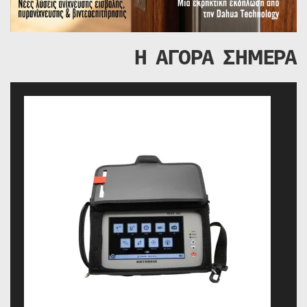
Η ΑΓΟΡΑ ΣΗΜΕΡΑ