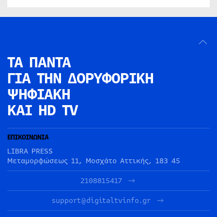
ΤΑ ΠΑΝΤΑ
ΓΙΑ ΤΗΝ
ΔΟΡΥΦΟΡΙΚΗ
ΨΗΦΙΑΚΗ
ΚΑΙ HD TV
ΕΠΙΚΟΙΝΩΝΙΑ
LIBRA PRESS
Μεταμορφώσεως 11, Μοσχάτο Αττικής, 183 45
2108815417
support@digitaltvinfo.gr