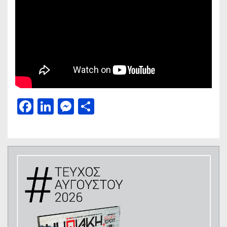
Facebook
LinkedIn
Messenger
Μοιραστείτε