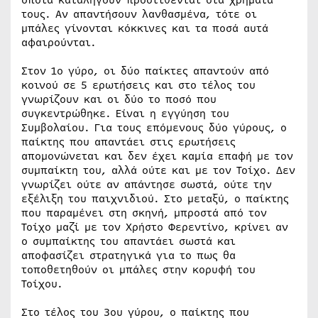
τους. Αν απαντήσουν λανθασμένα, τότε οι
μπάλες γίνονται κόκκινες και τα ποσά αυτά
αφαιρούνται.
Στον 1ο γύρο, οι δύο παίκτες απαντούν από
κοινού σε 5 ερωτήσεις και στο τέλος του
γνωρίζουν και οι δύο το ποσό που
συγκεντρώθηκε. Είναι η εγγύηση του
Συμβολαίου. Για τους επόμενους δύο γύρους, ο
παίκτης που απαντάει στις ερωτήσεις
απομονώνεται και δεν έχει καμία επαφή με τον
συμπαίκτη του, αλλά ούτε και με τον Τοίχο. Δεν
γνωρίζει ούτε αν απάντησε σωστά, ούτε την
εξέλιξη του παιχνιδιού. Στο μεταξύ, ο παίκτης
που παραμένει στη σκηνή, μπροστά από τον
Τοίχο μαζί με τον Χρήστο Φερεντίνο, κρίνει αν
ο συμπαίκτης του απαντάει σωστά και
αποφασίζει στρατηγικά για το πως θα
τοποθετηθούν οι μπάλες στην κορυφή του
Τοίχου.
Στο τέλος του 3ου γύρου, ο παίκτης που