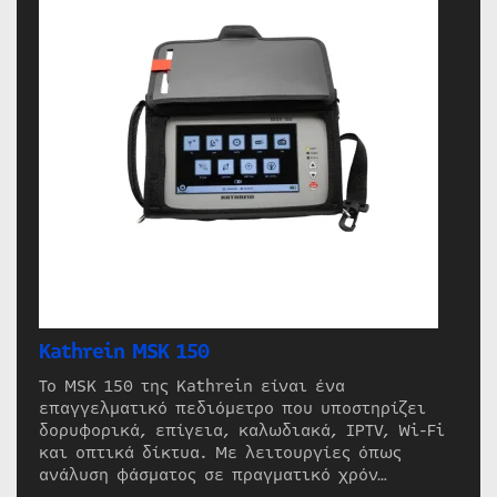
Kathrein MSK 150
Το MSK 150 της Kathrein είναι ένα
επαγγελματικό πεδιόμετρο που υποστηρίζει
δορυφορικά, επίγεια, καλωδιακά, IPTV, Wi-Fi
και οπτικά δίκτυα. Με λειτουργίες όπως
ανάλυση φάσματος σε πραγματικό χρόν…