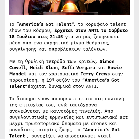
Το “
America’s Got Talent
“, το κορυφαίο talent
show του κόσμου,
έρχεται στον ΑΝΤ1 το Σάββατο
18 Ιουλίου στις 21:45
για να μας ξεσηκώσει
μέσα από ένα εκρηκτικό μίγμα θεάματος,
συγκίνησης και απρόβλεπτων ταλέντων.
Με τη θρυλική τετράδα των κριτών,
Simon
Cowell, Heidi Klum, Sofía Vergara
και
Howie
Mandel
και τον χαρισματικό
Terry Crews
στην
η
παρουσίαση, η 19
σεζόν του “
America’s Got
Talent
“έρχεται δυναμικά στον ΑΝΤ1.
Το διάσημο show παραμένει πιστό στη συνταγή
της επιτυχίας του, ενώ ταυτόχρονα
ανανεώνεται με καινοτόμες πινελιές. Από
συγκλονιστικές ερμηνείες και εντυπωσιακά act
μέχρι πρωτοποριακά θεάματα με drones και
μοναδικές ιστορίες ζωής, το “
America’s Got
Talent
“, συνεχίζει να αποδεικνύει γιατί