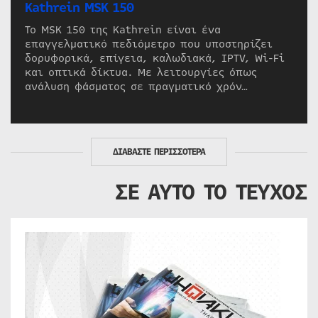
Kathrein MSK 150
Το MSK 150 της Kathrein είναι ένα
επαγγελματικό πεδιόμετρο που υποστηρίζει
δορυφορικά, επίγεια, καλωδιακά, IPTV, Wi-Fi
και οπτικά δίκτυα. Με λειτουργίες όπως
ανάλυση φάσματος σε πραγματικό χρόν…
ΔΙΑΒΑΣΤΕ ΠΕΡΙΣΣΟΤΕΡΑ
ΣΕ ΑΥΤΟ ΤΟ ΤΕΥΧΟΣ