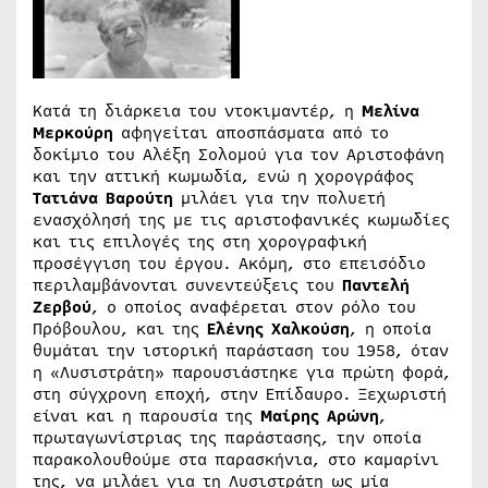
Κατά τη διάρκεια του ντοκιμαντέρ, η
Μελίνα
Μερκούρη
αφηγείται αποσπάσματα από το
δοκίμιο του Αλέξη Σολομού για τον Αριστοφάνη
και την αττική κωμωδία, ενώ η χορογράφος
Τατιάνα
Βαρούτη
μιλάει για την πολυετή
ενασχόλησή της με τις αριστοφανικές κωμωδίες
και τις επιλογές της στη χορογραφική
προσέγγιση του έργου. Ακόμη, στο επεισόδιο
περιλαμβάνονται συνεντεύξεις του
Παντελή
Ζερβού
, ο οποίος αναφέρεται στον ρόλο του
Πρόβουλου, και της
Ελένης Χαλκούση
, η οποία
θυμάται την ιστορική παράσταση του 1958, όταν
η «Λυσιστράτη» παρουσιάστηκε για πρώτη φορά,
στη σύγχρονη εποχή, στην Επίδαυρο. Ξεχωριστή
είναι και η παρουσία της
Μαίρης Αρώνη
,
πρωταγωνίστριας της παράστασης, την οποία
παρακολουθούμε στα παρασκήνια, στο καμαρίνι
της, να μιλάει για τη Λυσιστράτη ως μία