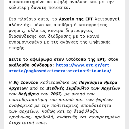
αποκαταστημένο σε υψηλή ανάλυση και με την
καλύτερη δυνατή ποιότητα.
Στο πλαίσιο αυτό, το
Αρχείο της ΕΡΤ
λειτουργεί
πλέον όχι μόνο ως αποθήκη ή καταγραφέας
μνήμης, αλλά ως κέντρο δημιουργίας
διασύνδεσης και διάδρασης με το κοινό
εναρμονισμένο με τις ανάγκες της ψηφιακής
εποχής.
Δείτε το αφιέρωμα στον ιστότοπο της ΕΡΤ, στον
ακόλουθο σύνδεσμο:
https://www.ert.gr/ert-
arxeio/pagkosmia-imera-arxeion-9-iouniou/
Η
9η Ιουνίου
καθιερώθηκε ως
Παγκόσμια Ημέρα
Αρχείων
από το
Διεθνές Συμβούλιο των Αρχείων
τον
Νοέμβριο
του
2007,
με σκοπό την
ευαισθητοποίηση του κοινού και των φορέων
αναφορικά με την πολιτισμική σπουδαιότητα
των αρχείων, καθώς και τη διαφύλαξη,
οργάνωση, προβολή, ανάπτυξη και συγκροτημένη
διαχείρισή τους.