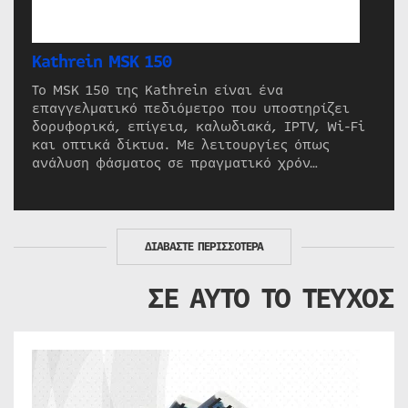
Kathrein MSK 150
Το MSK 150 της Kathrein είναι ένα
επαγγελματικό πεδιόμετρο που υποστηρίζει
δορυφορικά, επίγεια, καλωδιακά, IPTV, Wi-Fi
και οπτικά δίκτυα. Με λειτουργίες όπως
ανάλυση φάσματος σε πραγματικό χρόν…
ΔΙΑΒΑΣΤΕ ΠΕΡΙΣΣΟΤΕΡΑ
ΣΕ ΑΥΤΟ ΤΟ ΤΕΥΧΟΣ