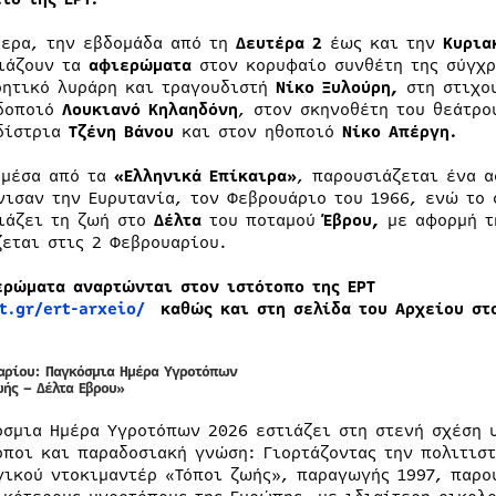
τερα, την εβδομάδα από τη
Δευτέρα 2
έως και την
Κυριακ
ιάζουν τα
αφιερώματα
στον κορυφαίο συνθέτη της σύγχ
ρητικό λυράρη και τραγουδιστή
Νίκο Ξυλούρη,
στη στιχο
δοποιό
Λουκιανό Κηλαηδόνη
, στον σκηνοθέτη του θεάτρο
δίστρια
Τζένη Βάνου
και στον ηθοποιό
Νίκο Απέργη.
 μέσα από τα
«Ελληνικά Επίκαιρα»
, παρουσιάζεται ένα 
νισαν την Ευρυτανία, τον Φεβρουάριο του 1966, ενώ το 
ιάζει τη ζωή στο
Δέλτα
του ποταμού
Έβρου,
με αφορμή 
ζεται στις 2 Φεβρουαρίου.
ερώματα αναρτώνται στον ιστότοπο της ΕΡΤ
t.gr/ert-arxeio/
καθώς και στη σελίδα του Αρχείου σ
αρίου:
Παγκόσμια Ημέρα Υγροτόπων
ωής – Δέλτα Εβρου»
όσμια Ημέρα Υγροτόπων 2026 εστιάζει στη στενή σχέση 
οποι και παραδοσιακή γνώση: Γιορτάζοντας την πολιτιστ
γικού ντοκιμαντέρ «Τόποι ζωής», παραγωγής 1997, παρο