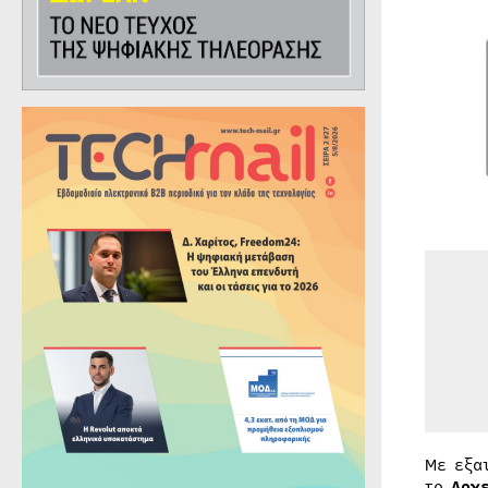
Με εξα
το
Αρχε