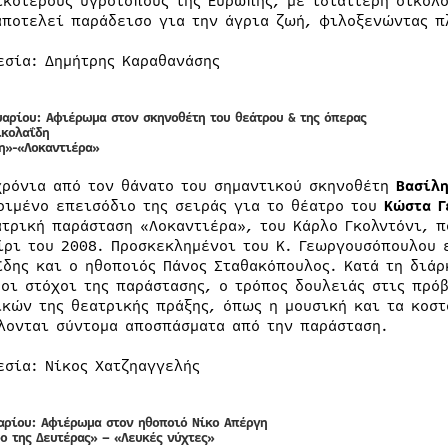
ικότερους υγροτόπους της Ευρώπης, με ιδιαίτερη οικολο
αποτελεί παράδεισο για την άγρια ζωή, φιλοξενώντας π
εσία: Δημήτρης Καραθανάσης
αρίου: Αφιέρωμα στον σκηνοθέτη του θεάτρου & της όπερας
ικολαΐδη
η»-«Λοκαντιέρα»
χρόνια από τον θάνατο του σημαντικού σκηνοθέτη
Βασίλ
ριμένο επεισόδιο της σειράς για το θέατρο του
Κώστα Γ
ατρική παράσταση «Λοκαντιέρα», του Κάρλο Γκολντόνι, π
ίρι του 2008. Προσκεκλημένοι του Κ. Γεωργουσόπουλου 
ΐδης και ο ηθοποιός Πάνος Σταθακόπουλος. Κατά τη διάρ
 οι στόχοι της παράστασης, ο τρόπος δουλειάς στις πρό
ικών της θεατρικής πράξης, όπως η μουσική και τα κοστ
λονται σύντομα αποσπάσματα από την παράσταση.
εσία: Νίκος Χατζηαγγελής
αρίου: Αφιέρωμα στον ηθοποιό Νίκο Απέργη
ρο της Δευτέρας» – «Λευκές νύχτες»