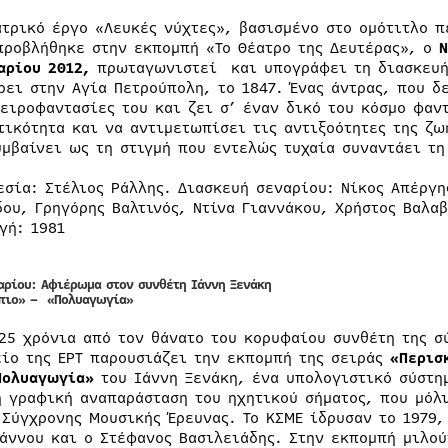
ατρικό έργο «Λευκές νύχτες», βασισμένο στο ομότιτλο 
προβλήθηκε στην εκπομπή «Το Θέατρο της Δευτέρας», ο
Ν
αρίου 2012,
πρωταγωνιστεί και υπογράφει τη διασκευή 
ρει στην Αγία Πετρούπολη, το 1847. Ένας άντρας, που δ
νειροφαντασίες του και ζει σ’ έναν δικό του κόσμο φα
τικότητα και να αντιμετωπίσει τις αντιξοότητες της ζω
υμβαίνει ως τη στιγμή που εντελώς τυχαία συναντάει τη
εσία: Στέλιος Ράλλης. Διασκευή σεναρίου: Νίκος Απέργη
δου, Γρηγόρης Βαλτινός, Ντίνα Γιαννάκου, Χρήστος Βαλαβ
γή: 1981
αρίου: Αφιέρωμα στον συνθέτη Ιάννη Ξενάκη
πιο»
– «Πολυαγωγία»
 25 χρόνια από τον θάνατο του κορυφαίου συνθέτη της 
είο της ΕΡΤ παρουσιάζει την εκπομπή της σειράς
«Περισ
Πολυαγωγία»
του Ιάννη Ξενάκη, ένα υπολογιστικό σύστημ
η γραφική αναπαράσταση του ηχητικού σήματος, που μόλι
 Σύγχρονης Μουσικής Έρευνας. Το ΚΣΜΕ ίδρυσαν το 1979, 
άννου και ο Στέφανος Βασιλειάδης. Στην εκπομπή μιλούν