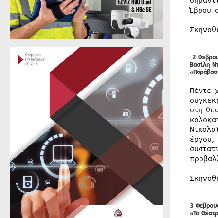
σημαντ
Έβρου 
Σκηνοθ
2 Φεβρου
Βασίλη Ν
«Παράβασ
Πέντε 
συγκεκ
στη θε
καλοκα
Νικολα
έργου,
συστατ
προβάλ
Σκηνοθ
3 Φεβρου
«Το Θέατ