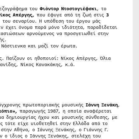
πεζογράφημα του
Φιόντορ Ντοστογιέφσκι
, το
ίκος Απέργης,
που έφυγε από τη ζωή στις
3
του σεναρίου. Η υπόθεση του έργου μάς
εν έχει όνομα παρά μόνο ιδιότητα, παραδίδεται
ντασιώσεων αρνούμενος να προσγειωθεί στην
ής.
 Νάστιενκα και μαζί τον έρωτα.
ς. Παίζουν οι ηθοποιοί: Νίκος Απέργης, Όλια
ανίδης, Νίκος Κανακάκης, κ.ά.
σύγχρονης πρωτοποριακής μουσικής
Ιάννη Ξενάκη
,
κόπιο»,
παραγωγής 1987, η οποία αναφέρεται
α δημιουργίας ήχου και μουσικής σύνθεσης, με
ς τότε είχε υιοθετηθεί στην Ελλάδα από το
στην Αθήνα, ο Ιάννης Ξενάκης, ο Γιάννης Γ.
 ο ίδιος ο Ιάννης Ξενάκης, στελέχη του