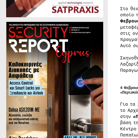
Στο θε
οποίο 
Φεβρου
μεταφέ
στις ο
πραγμα
Αυτό σ
Σκηνοθ
Λαζαρί
Παραγω
4 Φεβρου
«Περισκό
Για τα
το Αρχ
στην
«
βάση τ
Κέντρο
Παπαϊω