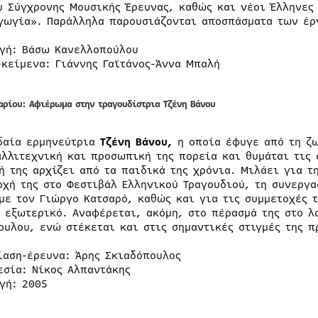
υ Σύγχρονης Μουσικής Έρευνας, καθώς και νέοι Έλληνες
γωγία». Παράλληλα παρουσιάζονται αποσπάσματα των έρ
γή: Βάσω Κανελλοπούλου
-κείμενα: Γιάννης Γαϊτάνος-Άννα Μπαλή
αρίου: Αφιέρωμα στην τραγουδίστρια Τζένη Βάνου
δαία ερμηνεύτρια
Τζένη Βάνου,
η οποία έφυγε από τη ζ
αλλιτεχνική και προσωπική της πορεία και θυμάται τις 
ή της αρχίζει από τα παιδικά της χρόνια. Μιλάει για τ
οχή της στο Φεστιβάλ Ελληνικού Τραγουδιού, τη συνεργα
 με τον Γιώργο Κατσαρό, καθώς και για τις συμμετοχές 
ο εξωτερικό. Αναφέρεται, ακόμη, στο πέρασμά της στο λ
ουλου, ενώ στέκεται και στις σημαντικές στιγμές της π
ίαση-έρευνα: Άρης Σκιαδόπουλος
εσία: Νίκος Αλπαντάκης
γή: 2005