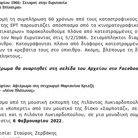
αρίου 1966: Σεισμοί στην Ευρυτανία
ά Επίκαιρα»
ρμή τη συμπλήρωση 60 χρόνων από τους καταστροφικούς 
 της ΕΡΤ παρουσιάζει απόσπασμα από τα κινηματογραφικ
πικαίρων» παρακολουθούμε πλάνα από κατεστραμμένες ο
 τον Νομό Ευρυτανίας στις 5/2/1966. Σεισμόπληκτοι δι
αιθρο. Καταγράφονται πλάνα από διάφορες κατεστραμμέν
υν τα κρεβάτια τους στο ύπαιθρο. Ακόμη, βλέπουμε τη δ
πληκτους.
έρωμα θα αναρτηθεί στη σελίδα του Αρχείου στο Faceboo
αρίου: Αφιέρωμα στη στιχουργό Μαριανίνα Κριεζή
– «Λένα Πλάτωνος»
σμα από τη μουσική εκπομπή της Λιλάντας Λυκιαρδοπού
το «Κοπερτί» από τον μουσικό της δίσκο «Σαμποτάζ», σε
μει και η Λιλάντα Λυκιαρδοπούλου, σε μια μοναδική σύ
 στις
6 Φεβρουαρίου 2022
.
εσία: Σταύρος Ζερβάκης