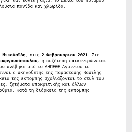
γική και εθνική αξία. Το Δέλτα του ποταμού
λούσια πανίδα και χλωρίδα.
η
Νικολαΐδη
, στις
2 Φεβρουαρίου 2021
. Στο
εωργουσόπουλου
, η συζήτηση επικεντρώνεται
ου ανέβηκε από το ΔΗΠΕΘΕ Αγρινίου το
είναι ο σκηνοθέτης της παράστασης Βασίλης
κεια της εκπομπής σχολιάζονται το στυλ του
βες, ζητήματα υποκριτικής και άλλων
ούμια. Κατά τη διάρκεια της εκπομπής