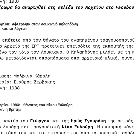
γή: 1987
έρωμα θα αναρτηθεί στη σελίδα του Αρχείου στο Faceboo
αρίου: Αφιέρωμα στον Λουκιανό Κηλαηδόνη
 και τα λόγια»
ν επέτειο από τον θάνατο του αγαπημένου τραγουδοποιο
ο Αρχείο της ΕΡΤ προτείνει επεισόδιο της εκπομπής τη
ένο τον ίδιο τον Λουκιανό. Ο Κηλαηδόνης μιλάει με τη 
νώ μεταδίδονται αποσπάσματα από αρχειακό υλικό, συναυ
ίαση: Μαλβίνα Κάραλη
εσία: Σταύρος Ζερβάκης
γή: 1988
αρίου 1980: Θάνατος του Νίκου Ξυλούρη
αι η Κρήτη»
κιμαντέρ του
Γιώργου
και της
Ηρώς Σγουράκη
της σειρά
ό λυράρη και τραγουδιστή
Νίκο Ξυλούρη
. Η εκπομπή κάν
ιο τόπο του και τις επιρροές του από τη μουσική παράδ