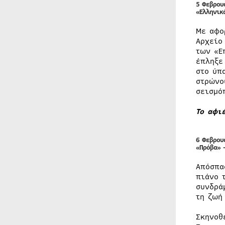
5 Φεβρου
«Ελληνικ
Με αφο
Αρχείο
των «Ε
έπληξε
στο ύπ
στρώνο
σεισμό
Το αφι
6 Φεβρου
«Πρόβα» 
Απόσπα
πιάνο 
συνδρά
τη ζωή
Σκηνοθ