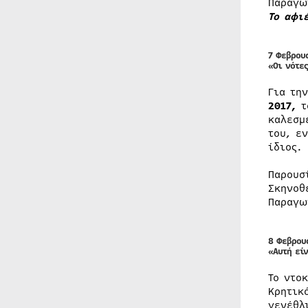
Παραγω
Το αφι
7 Φεβρου
«Οι νότες
Για τη
2017,
τ
καλεσμ
του, ε
ίδιος.
Παρουσ
Σκηνοθ
Παραγω
8 Φεβρου
«Αυτή είν
Το ντο
Κρητικ
γενέθλ