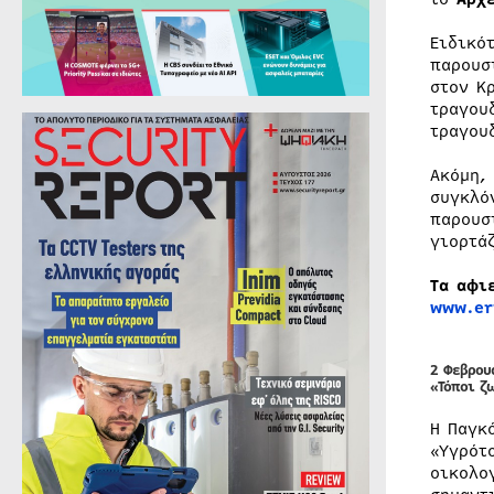
Ειδικό
παρουσ
στον Κ
τραγου
τραγου
Ακόμη,
συγκλό
παρουσ
γιορτά
Τα αφι
www.er
2 Φεβρου
«Τόποι ζ
Η Παγκ
«Υγρότ
οικολο