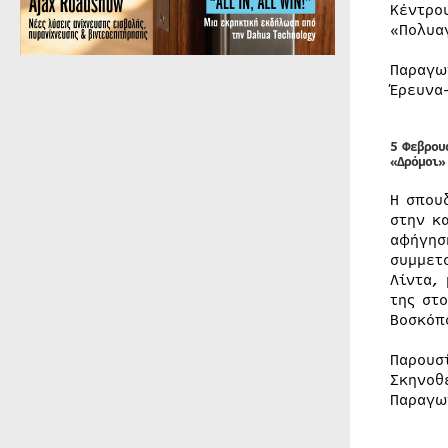
Κέντρο
«Πολυα
Παραγω
Έρευνα
5 Φεβρου
«Δρόμοι»
Η σπου
στην κ
αφήγησ
συμμετ
Λίντα,
της στ
Βοσκόπ
Παρουσ
Σκηνοθ
Παραγω