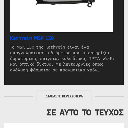
Kathrein MSK 150
Το MSK 150 της Kathrein είναι ένα
επαγγελματικό πεδιόμετρο που υποστηρίζει
δορυφορικά, επίγεια, καλωδιακά, IPTV, Wi-Fi
και οπτικά δίκτυα. Με λειτουργίες όπως
ανάλυση φάσματος σε πραγματικό χρόν…
ΔΙΑΒΑΣΤΕ ΠΕΡΙΣΣΟΤΕΡΑ
ΣΕ ΑΥΤΟ ΤΟ ΤΕΥΧΟΣ