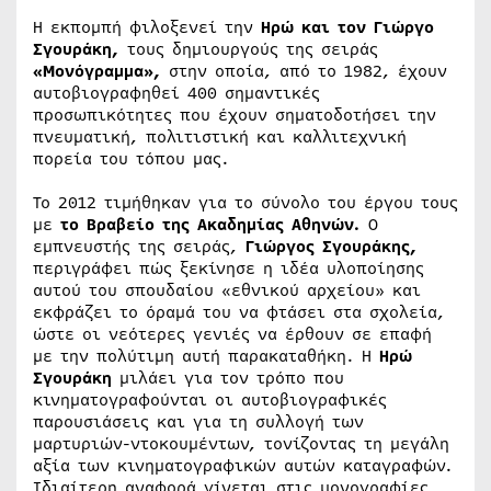
Η εκπομπή φιλοξενεί την
Ηρώ και τον Γιώργο
Σγουράκη,
τους δημιουργούς της σειράς
«Μονόγραμμα»,
στην οποία, από το 1982, έχουν
αυτοβιογραφηθεί 400 σημαντικές
προσωπικότητες που έχουν σηματοδοτήσει την
πνευματική, πολιτιστική και καλλιτεχνική
πορεία του τόπου μας.
Το 2012 τιμήθηκαν για το σύνολο του έργου τους
με
το Βραβείο της Ακαδημίας Αθηνών.
Ο
εμπνευστής της σειράς,
Γιώργος Σγουράκης,
περιγράφει πώς ξεκίνησε η ιδέα υλοποίησης
αυτού του σπουδαίου «εθνικού αρχείου» και
εκφράζει το όραμά του να φτάσει στα σχολεία,
ώστε οι νεότερες γενιές να έρθουν σε επαφή
με την πολύτιμη αυτή παρακαταθήκη. Η
Ηρώ
Σγουράκη
μιλάει για τον τρόπο που
κινηματογραφούνται οι αυτοβιογραφικές
παρουσιάσεις και για τη συλλογή των
μαρτυριών-ντοκουμέντων, τονίζοντας τη μεγάλη
αξία των κινηματογραφικών αυτών καταγραφών.
Ιδιαίτερη αναφορά γίνεται στις μονογραφίες