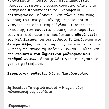
καλλιτεχνική πορεία του. Περιλαμβάνεται
πλούσιο αρχειακό οπτικοακουστικό υλικό από
θεατρικές παραστάσεις του κορυφαίου
αριστοφανικού ηθοποιού και πλάνα από τους
χώρους του Θεάτρου Τέχνης, στο ιστορικό
Υπόγειο της οδού Πεσμαζόγλου. Ο φακός της
εκπομπής τον συναντά, επίσης, στο καμαρίνι
του, στη διάρκεια της παράστασης
«Ξανά μαζί»
του Νιλ Σάιμον
, σε σκηνοθεσία Γ. Ιορδανίδη στο
Θέατρο Άλφα
, όπου συμπρωταγωνιστούσε με τον
Σωτήρη Μουστάκα τη σεζόν 2005-2006, αλλά και
στο
στούντιο του δημοτικού ραδιοφωνικού
σταθμού «9.84»,
όπου μιλάει για την αγάπη του
για το ραδιόφωνο.
Σενάριο-σκηνοθεσία:
Χάρης Παπαδόπουλος
1η Ιουλίου: Τα θερινά σινεμά – Η αγαπημένη
καλοκαιρινή μας συνήθεια
«Παρασκήνιο»