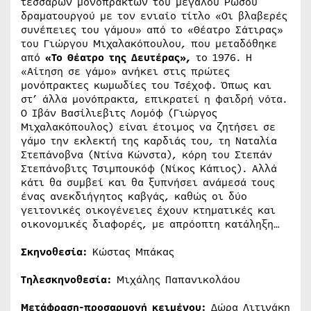
τεσσάρων μονοπράκτων του μεγάλου Ρώσου
δραματουργού με τον ενιαίο τίτλο «Οι βλαβερές
συνέπειες του γάμου» από το «Θέατρο Σάτιρας»
του Γιώργου Μιχαλακόπουλου, που μεταδόθηκε
από
«Το Θέατρο της Δευτέρας»,
το 1976. Η
«Αίτηση σε γάμο» ανήκει στις πρώτες
μονόπρακτες κωμωδίες του Τσέχοφ. Όπως και
στ’ άλλα μονόπρακτα, επικρατεί η φαιδρή νότα.
Ο Ιβάν Βασίλιεβιτς Λομόφ (Γιώργος
Μιχαλακόπουλος) είναι έτοιμος να ζητήσει σε
γάμο την εκλεκτή της καρδιάς του, τη Ναταλία
Στεπάνοβνα (Ντίνα Κώνστα), κόρη του Στεπάν
Στεπάνοβιτς Τσιμπουκόφ (Νίκος Κάπιος). Αλλά
κάτι θα συμβεί και θα ξυπνήσει ανάμεσά τους
ένας ανεκδιήγητος καβγάς, καθώς οι δύο
γειτονικές οικογένειες έχουν κτηματικές και
οικονομικές διαφορές, με απρόοπτη κατάληξη…
Σκηνοθεσία:
Κώστας Μπάκας
Τηλεσκηνοθεσία:
Μιχάλης Παπανικολάου
Μετάφραση-προσαρμογή κειμένου:
Δώρα Λιτινάκη