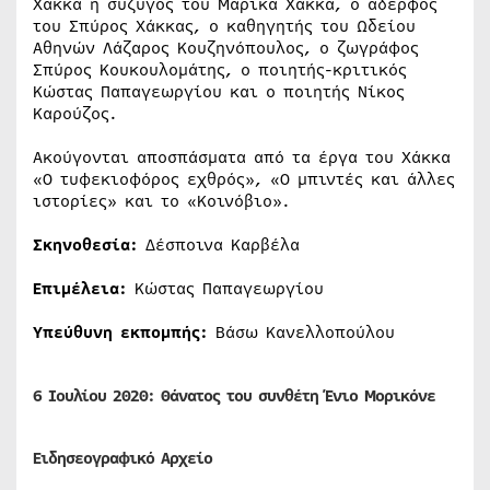
Χάκκα η σύζυγός του Μαρίκα Χάκκα, ο αδερφός
του Σπύρος Χάκκας, ο καθηγητής του Ωδείου
Αθηνών Λάζαρος Κουζηνόπουλος, ο ζωγράφος
Σπύρος Κουκουλομάτης, ο ποιητής-κριτικός
Κώστας Παπαγεωργίου και ο ποιητής Νίκος
Καρούζος.
Ακούγονται αποσπάσματα από τα έργα του Χάκκα
«Ο τυφεκιοφόρος εχθρός», «Ο μπιντές και άλλες
ιστορίες» και το «Κοινόβιο».
Σκηνοθεσία:
Δέσποινα Καρβέλα
Επιμέλεια:
Κώστας Παπαγεωργίου
Υπεύθυνη εκπομπής:
Βάσω Κανελλοπούλου
6 Ιουλίου 2020:
Θάνατος του συνθέτη Ένιο Μορικόνε
Ειδησεογραφικό Αρχείο