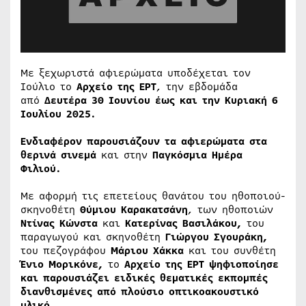
Με ξεχωριστά αφιερώματα υποδέχεται τον
Ιούλιο το
Αρχείο της ΕΡΤ
, την εβδομάδα
από
Δευτέρα 30 Ιουνίου έως και την Κυριακή 6
Ιουλίου 2025.
Ενδιαφέρον παρουσιάζουν τα αφιερώματα στα
θερινά σινεμά
και στην
Παγκόσμια Ημέρα
Φιλιού.
Με αφορμή τις επετείους θανάτου του ηθοποιού-
σκηνοθέτη
Θύμιου Καρακατσάνη
, των ηθοποιών
Ντίνας Κώνστα
και
Κατερίνας Βασιλάκου,
του
παραγωγού και σκηνοθέτη
Γιώργου Σγουράκη,
του πεζογράφου
Μάριου Χάκκα
και του συνθέτη
Ένιο Μορικόνε,
το
Αρχείο της ΕΡΤ ψηφιοποίησε
και παρουσιάζει ειδικές θεματικές εκπομπές
διανθισμένες από πλούσιο οπτικοακουστικό
υλικό.