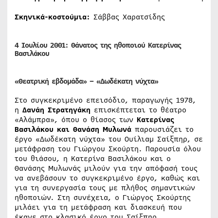
Σκηνικά-κοστούμια:
Σάββας Χαρατσίδης
4 Ιουλίου 2001
:
Θάνατος της ηθοποιού Κατερίνας
Βασιλάκου
«Θεατρική εβδομάδα» – «Δωδέκατη νύχτα»
Στο συγκεκριμένο επεισόδιο, παραγωγής 1978,
η
Δανάη Στρατηγάκη
επισκέπτεται το θέατρο
«Αλάμπρα», όπου ο θίασος των
Κατερίνας
Βασιλάκου και Θανάση Μυλωνά
παρουσιάζει το
έργο «Δωδέκατη νύχτα» του Ουίλιαμ Σαίξπηρ, σε
μετάφραση του Γιώργου Σκούρτη. Παρουσία όλου
του θιάσου, η Κατερίνα Βασιλάκου και ο
Θανάσης Μυλωνάς μιλούν για την απόφασή τους
να ανεβάσουν το συγκεκριμένο έργο, καθώς και
για τη συνεργασία τους με πλήθος σημαντικών
ηθοποιών. Στη συνέχεια, ο Γιώργος Σκούρτης
μιλάει για τη μετάφραση και διασκευή που
έκανε στο κλασικό έργο του Σαίξπηρ.