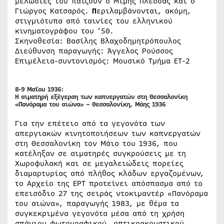
μελωδίες του παίζουν ο Μίμης Πλέσσας και ο
Γιώργος Κατσαρός.
Π
εριλαμβάνονται, ακόμη,
στιγμιότυπα από ταινίες του ελληνικού
κινηματογράφου του ’50.
Σκηνοθεσία: Βασίλης Βλαχοδημητρόπουλος
Διεύθυνση παραγωγής: Άγγελος Ρούσσος
Επιμέλεια-συντονισμός: Μουσικό Τμήμα ΕΤ-2
8-9 Μαΐου 1936:
Η αιματηρή εξέγερση των καπνεργατών στη Θεσσαλονίκη
«Πανόραμα του αιώνα» – Θεσσαλονίκη, Μάης 1936
Για την επέτειο από τα γεγονότα των
απεργιακών κινητοποιήσεων των καπνεργατών
στη Θεσσαλονίκη τον Μάιο του 1936, που
κατέληξαν σε αιματηρές συγκρούσεις με τη
Χωροφυλακή και σε μεγαλειώδεις πορείες
διαμαρτυρίας από πλήθος κλάδων εργαζομένων,
το Αρχείο της ΕΡΤ προτείνει απόσπασμα από το
επεισόδιο 27 της σειράς ντοκιμαντέρ «Πανόραμα
του αιώνα», παραγωγής 1983, με θέμα τα
συγκεκριμένα γεγονότα μέσα από τη χρήση
σπάνιου φωτογραφικού, οπτικοακουστικού