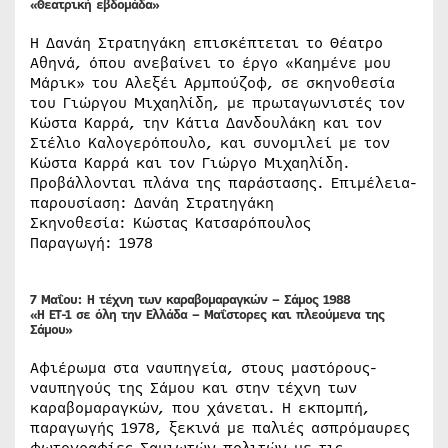
«Θεατρική εβδομάδα»
Η Δανάη Στρατηγάκη επισκέπτεται το Θέατρο
Αθηνά, όπου ανεβαίνει το έργο «Καημένε μου
Μάρικ» του Αλεξέι Αρμπούζοφ, σε σκηνοθεσία
του Γιώργου Μιχαηλίδη, με πρωταγωνιστές τον
Κώστα Καρρά, την Κάτια Δανδουλάκη και τον
Στέλιο Καλογερόπουλο, και συνομιλεί με τον
Κώστα Καρρά και τον Γιώργο Μιχαηλίδη.
Προβάλλονται πλάνα της παράστασης. Επιμέλεια-
παρουσίαση: Δανάη Στρατηγάκη
Σκηνοθεσία: Κώστας Κατσαρόπουλος
Παραγωγή: 1978
7 Μαΐου
: Η τέχνη των καραβομαραγκών – Σάμος 1988
«Η ΕΤ-1 σε όλη την Ελλάδα – Μαΐστορες και πλεούμενα της
Σάμου»
Αφιέρωμα στα ναυπηγεία, στους μαστόρους-
ναυπηγούς της Σάμου και στην τέχνη των
καραβομαραγκών, που χάνεται. Η εκπομπή,
παραγωγής 1978, ξεκινά με παλιές ασπρόμαυρες
φωτογραφίες Σαμιωτών πολιτών με τις