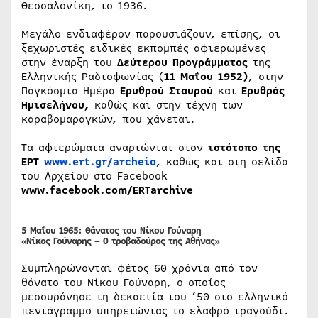
Θεσσαλονίκη, το 1936.
Μεγάλο ενδιαφέρον παρουσιάζουν, επίσης, οι
ξεχωριστές ειδικές εκπομπές αφιερωμένες
στην έναρξη του
Δεύτερου Προγράμματος
της
Ελληνικής Ραδιοφωνίας (
11 Μαΐου 1952)
, στην
Παγκόσμια Ημέρα
Ερυθρού Σταυρού
και
Ερυθράς
Ημισελήνου,
καθώς και στην τέχνη των
καραβομαραγκών, που χάνεται.
Τα αφιερώματα αναρτώνται στον
ιστότοπο της
ΕΡΤ
www.ert.gr/archeio
, καθώς και στη σελίδα
του Αρχείου στο Facebook
www.facebook.com/ERTarchive
5 Μαΐου 1965:
Θάνατος του Νίκου Γούναρη
«Νίκος Γούναρης – Ο τροβαδούρος της Αθήνας»
Συμπληρώνονται φέτος 60 χρόνια από τον
θάνατο του Νίκου Γούναρη, ο οποίος
μεσουράνησε τη δεκαετία του ’50 στο ελληνικό
πεντάγραμμο υπηρετώντας το ελαφρό τραγούδι.