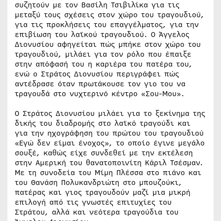
συζητούν με τον Βασίλη Τσιβιλίκα για τις
μεταξύ τους σχέσεις στον χώρο του τραγουδιού,
για τις προκλήσεις του επαγγέλματος, για την
επιβίωση του λαϊκού τραγουδιού. Ο Άγγελος
Διονυσίου αφηγείται πώς μπήκε στον χώρο του
τραγουδιού, μιλάει για τον ρόλο που έπαιξε
στην απόφασή του η καριέρα του πατέρα του,
ενώ ο Στράτος Διονυσίου περιγράφει πώς
αντέδρασε όταν πρωτάκουσε τον γιο του να
τραγουδά στο νυχτερινό κέντρο «Σου-Μου».
Ο Στράτος Διονυσίου μιλάει για το ξεκίνημα της
δικής του διαδρομής στο λαϊκό τραγούδι και
για την ηχογράφηση του πρώτου του τραγουδιού
«Εγώ δεν είμαι ένοχος», το οποίο έγινε μεγάλο
σουξέ, καθώς είχε συνδεθεί με την εκτέλεση
στην Αμερική του θανατοποινίτη Κάριλ Τσέσμαν.
Με τη συνοδεία του Μίμη Πλέσσα στο πιάνο και
του Θανάση Πολυκανδριώτη στο μπουζούκι,
πατέρας και γιος τραγουδούν μαζί μια μικρή
επιλογή από τις γνωστές επιτυχίες του
Στράτου, αλλά και νεότερα τραγούδια του