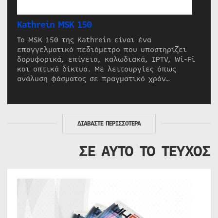
Kathrein MSK 150
Το MSK 150 της Kathrein είναι ένα
επαγγελματικό πεδιόμετρο που υποστηρίζει
δορυφορικά, επίγεια, καλωδιακά, IPTV, Wi-Fi
και οπτικά δίκτυα. Με λειτουργίες όπως
ανάλυση φάσματος σε πραγματικό χρόν…
ΔΙΑΒΑΣΤΕ ΠΕΡΙΣΣΟΤΕΡΑ
ΣΕ ΑΥΤΟ ΤΟ ΤΕΥΧΟΣ