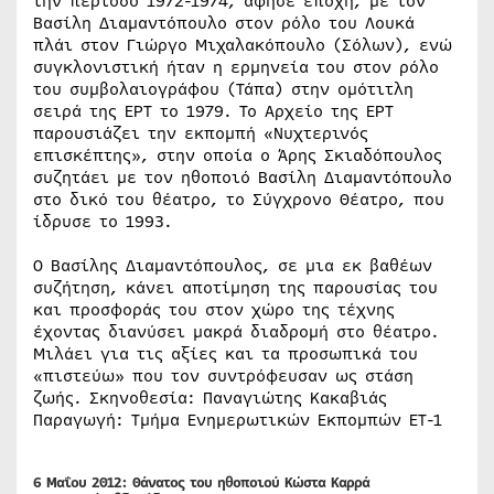
την περίοδο 1972-1974, άφησε εποχή, με τον
Βασίλη Διαμαντόπουλο στον ρόλο του Λουκά
πλάι στον Γιώργο Μιχαλακόπουλο (Σόλων), ενώ
συγκλονιστική ήταν η ερμηνεία του στον ρόλο
του συμβολαιογράφου (Τάπα) στην ομότιτλη
σειρά της ΕΡΤ το 1979. Το Αρχείο της ΕΡΤ
παρουσιάζει την εκπομπή «Νυχτερινός
επισκέπτης», στην οποία ο Άρης Σκιαδόπουλος
συζητάει με τον ηθοποιό Βασίλη Διαμαντόπουλο
στο δικό του θέατρο, το Σύγχρονο Θέατρο, που
ίδρυσε το 1993.
Ο Βασίλης Διαμαντόπουλος, σε μια εκ βαθέων
συζήτηση, κάνει αποτίμηση της παρουσίας του
και προσφοράς του στον χώρο της τέχνης
έχοντας διανύσει μακρά διαδρομή στο θέατρο.
Μιλάει για τις αξίες και τα προσωπικά του
«πιστεύω» που τον συντρόφευσαν ως στάση
ζωής. Σκηνοθεσία: Παναγιώτης Κακαβιάς
Παραγωγή: Τμήμα Ενημερωτικών Εκπομπών ΕΤ-1
6 Μαΐου 2012:
Θάνατος του ηθοποιού
Κώστα Καρρά