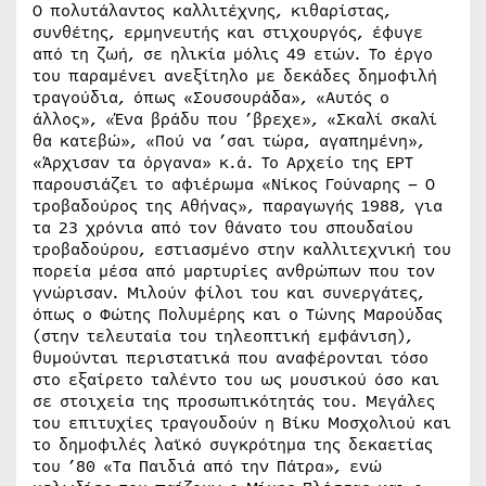
Ο πολυτάλαντος καλλιτέχνης, κιθαρίστας,
συνθέτης, ερμηνευτής και στιχουργός, έφυγε
από τη ζωή, σε ηλικία μόλις 49 ετών. Το έργο
του παραμένει ανεξίτηλο με δεκάδες δημοφιλή
τραγούδια, όπως «Σουσουράδα», «Αυτός ο
άλλος», «Ένα βράδυ που ’βρεχε», «Σκαλί σκαλί
θα κατεβώ», «Πού να ’σαι τώρα, αγαπημένη»,
«Άρχισαν τα όργανα» κ.ά. Το Αρχείο της ΕΡΤ
παρουσιάζει το αφιέρωμα «Νίκος Γούναρης – Ο
τροβαδούρος της Αθήνας», παραγωγής 1988, για
τα 23 χρόνια από τον θάνατο του σπουδαίου
τροβαδούρου, εστιασμένο στην καλλιτεχνική του
πορεία μέσα από μαρτυρίες ανθρώπων που τον
γνώρισαν. Μιλούν φίλοι του και συνεργάτες,
όπως ο Φώτης Πολυμέρης και ο Τώνης Μαρούδας
(στην τελευταία του τηλεοπτική εμφάνιση),
θυμούνται περιστατικά που αναφέρονται τόσο
στο εξαίρετο ταλέντο του ως μουσικού όσο και
σε στοιχεία της προσωπικότητάς του. Μεγάλες
του επιτυχίες τραγουδούν η Βίκυ Μοσχολιού και
το δημοφιλές λαϊκό συγκρότημα της δεκαετίας
του ’80 «Τα Παιδιά από την Πάτρα», ενώ