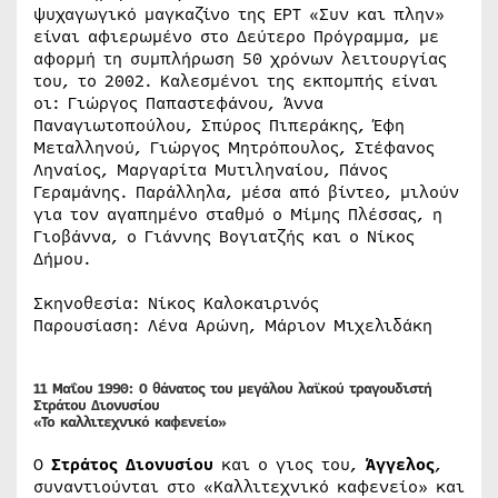
ψυχαγωγικό μαγκαζίνο της ΕΡΤ «Συν και πλην»
είναι αφιερωμένο στο Δεύτερο Πρόγραμμα, με
αφορμή τη συμπλήρωση 50 χρόνων λειτουργίας
του, το 2002. Καλεσμένοι της εκπομπής είναι
οι: Γιώργος Παπαστεφάνου, Άννα
Παναγιωτοπούλου, Σπύρος Πιπεράκης, Έφη
Μεταλληνού, Γιώργος Μητρόπουλος, Στέφανος
Ληναίος, Μαργαρίτα Μυτιληναίου, Πάνος
Γεραμάνης. Παράλληλα, μέσα από βίντεο, μιλούν
για τον αγαπημένο σταθμό ο Μίμης Πλέσσας, η
Γιοβάννα, ο Γιάννης Βογιατζής και ο Νίκος
Δήμου.
Σκηνοθεσία: Νίκος Καλοκαιρινός
Παρουσίαση: Λένα Αρώνη, Μάριον Μιχελιδάκη
11 Μαΐου 1990:
Ο θάνατος του μεγάλου λαϊκού τραγουδιστή
Στράτου Διονυσίου
«Το καλλιτεχνικό καφενείο»
Ο
Στράτος Διονυσίου
και ο γιος του,
Άγγελος
,
συναντιούνται στο «Καλλιτεχνικό καφενείο» και