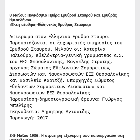
8 Μαΐου: Παγκόσμια Ημέρα Ερυθρού Σταυρού και
Ερυθράς
Ημισελήνου
«Έκτη αίσθηση-Ελληνικός Ερυθρός Σταύρος»
Αφιέρωμα στον Ελληνικό Ερυθρό Σταυρό.
Παρουσιάζονται οι ξεχωριστές υπηρεσίες του
Ερυθρού Σταυρού. Μιλούν οι: Κατερίνα
Παλιούρα, εθελόντρια-γενική γραμματέας Δ.Σ.
του ΕΕΣ Θεσσαλονίκης, Βαγγέλης Στρατής,
αρχηγός Σώματος Εθελοντών Σαμαρειτών,
Διασωστών και Ναυαγοσωστών ΕΕΣ Θεσσαλονίκης
και Βασιλεία Καριτζή, υπαρχηγός Σώματος
Εθελοντών Σαμαρειτών Διασωστών και
Ναυαγοσωστών ΕΕΣ Θεσσαλονίκης.
Παρουσίαση-δημοσιογραφική έρευνα: Γιώργος
Μπελίρης
Σκηνοθεσία: Δημήτρης Αγιανίδης
Παραγωγή: 2017
8-9 Μαΐου 1936: Η αιματηρή εξέγερση των καπνεργατών στη