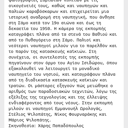
οικογένειές τους, καθώς και ναυπηγών και
παλιών καραβόσκαρων και επιχειρείται μια
ιστορική αναδρομή στη ναυπηγική, που άνθησε
στη Σάμο κατά τον 19ο αιώνα και έως τη
δεκαετία του 1950. Η κάμερα της εκπομπής
καταγράφει πλάνα από τα στενά του Βαθιού και
από το Πυθαγόρειο στη Σάμο. Παλιοί και
νεότεροι ναυπηγοί μιλούν για το παρελθόν και
το παρόν της κατασκευής καϊκιών. Στη
συνέχεια, οι συντελεστές της εκπομπής
πηγαίνουν στον όρμο του Αγίου Ισιδώρου, όπου
εξακολουθεί να λειτουργεί το μοναδικό
ναυπηγείο του νησιού, και καταγράφουν πλάνα
από τη διαδικασία κατασκευής καϊκιών και
τρατών. Οι μάστορες εξηγούν πώς μειώθηκε ο
αριθμός των παραδοσιακών τεχνιτών, λόγω της
εξέλιξης της τεχνολογίας και της έλλειψης
ενδιαφέροντος από τους νέους. Στην εκπομπή
μιλούν οι ναυπηγοί Εμμανουήλ Ωρολογάς,
Στέλιος Ψιλοπάτης, Νίκος Φουρναράκης και
Μάριος Ψιλοπάτης.
Σκηνοθεσία: Χάρης Παπαδόπουλος