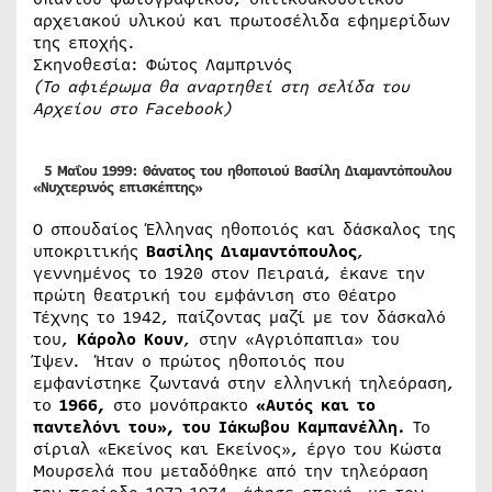
αρχειακού υλικού και πρωτοσέλιδα εφημερίδων
της εποχής.
Σκηνοθεσία: Φώτος Λαμπρινός
(Το αφιέρωμα θα αναρτηθεί στη σελίδα του
Αρχείου στο
Facebook
)
5 Μαΐου 1999: Θάνατος του ηθοποιού Βασίλη Διαμαντόπουλου
«Νυχτερινός επισκέπτης»
Ο σπουδαίος Έλληνας ηθοποιός και δάσκαλος της
υποκριτικής
Βασίλης Διαμαντόπουλος
,
γεννημένος το 1920 στον Πειραιά, έκανε την
πρώτη θεατρική του εμφάνιση στο Θέατρο
Τέχνης το 1942, παίζοντας μαζί με τον δάσκαλό
του,
Κάρολο Κουν
, στην «Αγριόπαπια» του
Ίψεν. Ήταν ο πρώτος ηθοποιός που
εμφανίστηκε ζωντανά στην ελληνική τηλεόραση,
το
1966,
στο μονόπρακτο
«Αυτός και το
παντελόνι του»
,
του Ιάκωβου Καμπανέλλη
.
Το
σίριαλ «Εκείνος και Εκείνος», έργο του Κώστα
Μουρσελά που μεταδόθηκε από την τηλεόραση